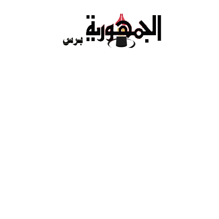
Ski
t
conten