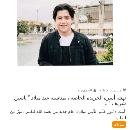
مارس 6, 2026
الجمهورية
تهنئة أسرة الجريدة الخاصة ، بمناسبة عيد ميلاد ” ياسين
شريف ” ..
كَتبت / نُـور عَلَـم الدِّيـن ميلادك عام جديد من نعمة الله للعُمر ، نورٌ من
للقلب...
منوعات