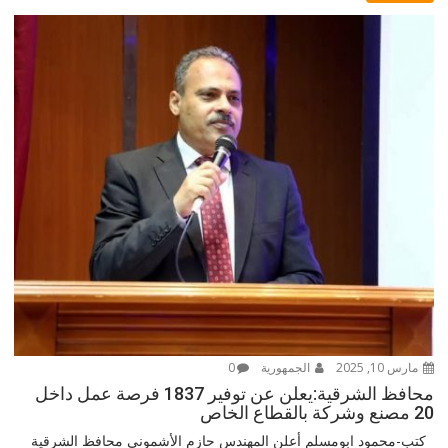
مارس 10, 2025
الجمهورية
0
محافظ الشرقية:يعلن عن توفير 1837 فرصة عمل داخل
20 مصنع وشركة بالقطاع الخاص
كتب-محمود ابومسلم أعلن المهندس حازم الأشموني محافظ الشرقية