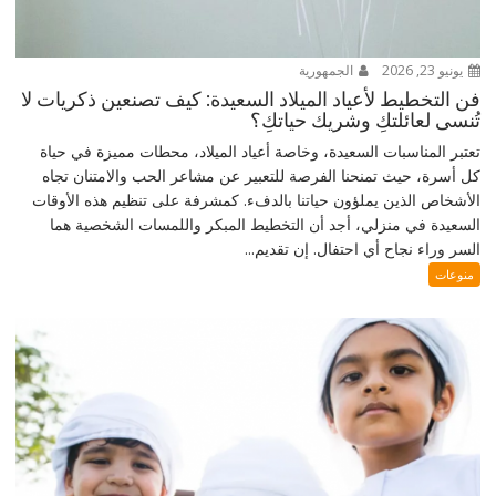
يونيو 23, 2026
الجمهورية
فن التخطيط لأعياد الميلاد السعيدة: كيف تصنعين ذكريات لا
تُنسى لعائلتكِ وشريك حياتكِ؟
تعتبر المناسبات السعيدة، وخاصة أعياد الميلاد، محطات مميزة في حياة
كل أسرة، حيث تمنحنا الفرصة للتعبير عن مشاعر الحب والامتنان تجاه
الأشخاص الذين يملؤون حياتنا بالدفء. كمشرفة على تنظيم هذه الأوقات
السعيدة في منزلي، أجد أن التخطيط المبكر واللمسات الشخصية هما
السر وراء نجاح أي احتفال. إن تقديم...
منوعات