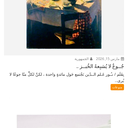
مارس 15, 2026
الجمهورية
جُــوعٌ لا يُشبِعهُ الخُبــز ..
بِقَلَم / نـُـور عَـلم الــدّين نَجْتمع حَول مائدةٍ واحدة ، لكنَّ لكلٍّ منّا جوعًا لا
يُرى...
منوعات