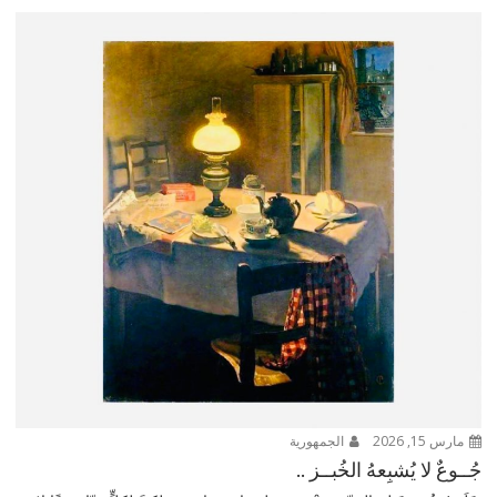
مارس 15, 2026
الجمهورية
جُــوعٌ لا يُشبِعهُ الخُبــز ..