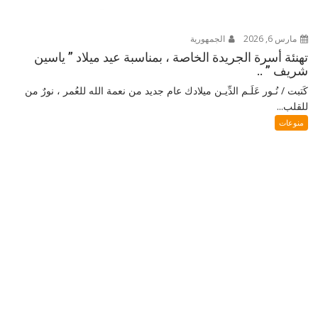
مارس 6, 2026
الجمهورية
تهنئة أسرة الجريدة الخاصة ، بمناسبة عيد ميلاد ” ياسين
شريف ” ..
كَتبت / نُـور عَلَـم الدِّيـن ميلادك عام جديد من نعمة الله للعُمر ، نورٌ من
للقلب...
منوعات