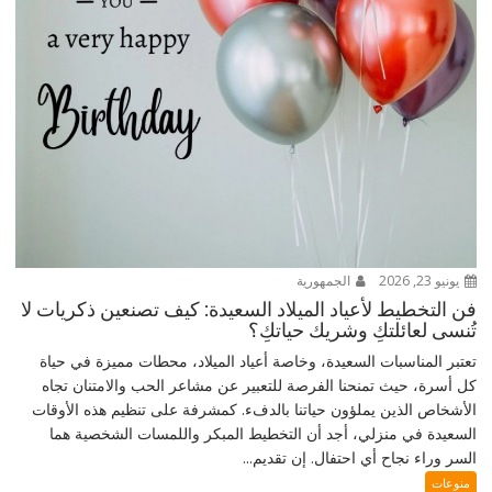
يونيو 23, 2026
الجمهورية
فن التخطيط لأعياد الميلاد السعيدة: كيف تصنعين ذكريات لا
تُنسى لعائلتكِ وشريك حياتكِ؟
تعتبر المناسبات السعيدة، وخاصة أعياد الميلاد، محطات مميزة في حياة
كل أسرة، حيث تمنحنا الفرصة للتعبير عن مشاعر الحب والامتنان تجاه
الأشخاص الذين يملؤون حياتنا بالدفء. كمشرفة على تنظيم هذه الأوقات
السعيدة في منزلي، أجد أن التخطيط المبكر واللمسات الشخصية هما
السر وراء نجاح أي احتفال. إن تقديم...
منوعات