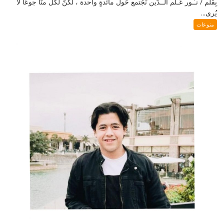
بِقَلَم / نـُـور عَـلم الــدّين نَجْتمع حَول مائدةٍ واحدة ، لكنَّ لكلٍّ منّا جوعًا لا
يُرى...
منوعات