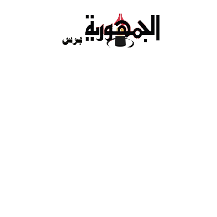
Ski
t
conten