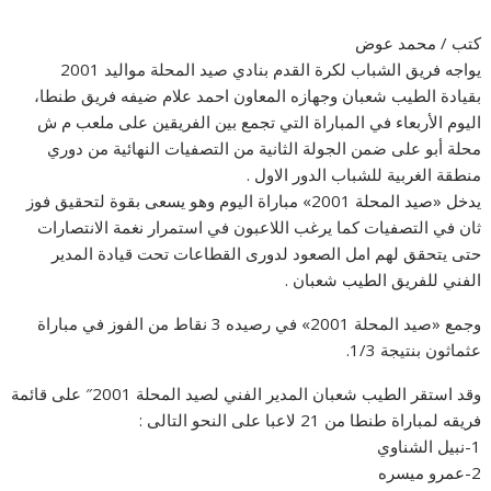
كتب / محمد عوض
يواجه فريق الشباب لكرة القدم بنادي صيد المحلة مواليد 2001
بقيادة الطيب شعبان وجهازه المعاون احمد علام ضيفه فريق طنطا،
اليوم الأربعاء في المباراة التي تجمع بين الفريقين على ملعب م ش
محلة أبو على ضمن الجولة الثانية من التصفيات النهائية من دوري
منطقة الغربية للشباب الدور الاول .
يدخل «صيد المحلة 2001» مباراة اليوم وهو يسعى بقوة لتحقيق فوز
ثان في التصفيات كما يرغب اللاعبون في استمرار نغمة الانتصارات
حتى يتحقق لهم امل الصعود لدورى القطاعات تحت قيادة المدير
الفني للفريق الطيب شعبان .
وجمع «صيد المحلة 2001» في رصيده 3 نقاط من الفوز في مباراة
عثماثون بنتيجة 1/3.
وقد استقر الطيب شعبان المدير الفني لصيد المحلة 2001″ على قائمة
فريقه لمباراة طنطا من 21 لاعبا على النحو التالى :
1-نبيل الشناوي
2-عمرو ميسره