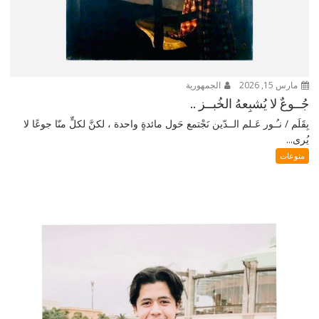
مارس 15, 2026
الجمهورية
جُــوعٌ لا يُشبِعهُ الخُبــز ..
بِقَلَم / نـُـور عَـلم الــدّين نَجْتمع حَول مائدةٍ واحدة ، لكنَّ لكلٍّ منّا جوعًا لا
يُرى...
منوعات