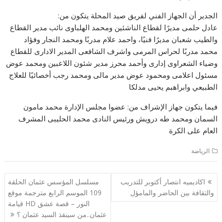
الجدير أن الجهاز الفني لفريق صيد المحلة يتكون من:
عادل حلمى مديرًا لقطاع الناشئين ومحمد الهلباوى نائب مدير القطاع
والطيب شعبان مديرًا فنيًا، واحمد علام مدربًا ومحمد النجار وفؤاد
محمد مدربًا لحراس المرمى واشرف الشافعى المدير الادارى للقطاع
وضياء الشعراوى إدارى وأحمد محرز مدير شئون اللاعبين ومحمد عوض
مسئول اعلامى ومحمود عوض مدير مالى ومحمد رجب أخصائيًا للعلاج
الطبيعي وابراهبم يحيى مدلكا
فيما يتكون جهاز الإشراف من: عضوا مجلس الإدارة محمد مامون
السمان ومحمد طه درويش ورئيس النادى محمد الحليبى المشرف
العام على الكرة
الرياضة
تصفّح
اكاديميه انتصار أكتوبر للتدريب
مسلسل المؤسس عثمان الحلقة
المقالات
والثقافة بين الحاضر والمامؤل
109 الموسم الرابع مترجمة موقع
النور – قصة عشق HD قيامة
عثمان..من سينقذ السيد عثمان ؟