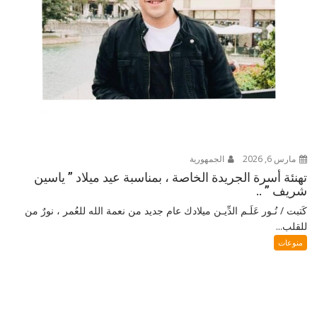
مارس 6, 2026
الجمهورية
تهنئة أسرة الجريدة الخاصة ، بمناسبة عيد ميلاد ” ياسين
شريف ” ..
كَتبت / نُـور عَلَـم الدِّيـن ميلادك عام جديد من نعمة الله للعُمر ، نورٌ من
للقلب...
منوعات