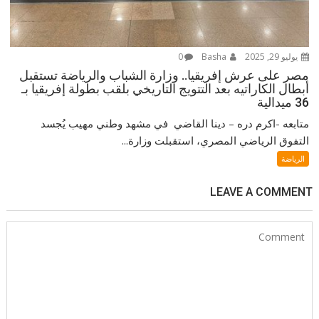
يوليو 29, 2025
Basha
0
مصر على عرش إفريقيا.. وزارة الشباب والرياضة تستقبل
أبطال الكاراتيه بعد التتويج التاريخي بلقب بطولة إفريقيا بـ
36 ميدالية
متابعه -اكرم دره – دينا القاضي في مشهد وطني مهيب يُجسد
التفوق الرياضي المصري، استقبلت وزارة...
الرياضة
LEAVE A COMMENT