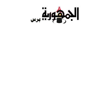
Ski
t
conten