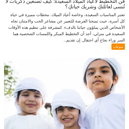
فن التخطيط لأعياد الميلاد السعيدة: كيف تصنعين ذكريات لا
تُنسى لعائلتكِ وشريك حياتكِ؟
تعتبر المناسبات السعيدة، وخاصة أعياد الميلاد، محطات مميزة في حياة
كل أسرة، حيث تمنحنا الفرصة للتعبير عن مشاعر الحب والامتنان تجاه
الأشخاص الذين يملؤون حياتنا بالدفء. كمشرفة على تنظيم هذه الأوقات
السعيدة في منزلي، أجد أن التخطيط المبكر واللمسات الشخصية هما
السر وراء نجاح أي احتفال. إن تقديم...
منوعات