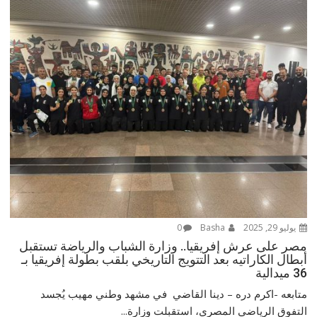
يوليو 29, 2025
Basha
0
مصر على عرش إفريقيا.. وزارة الشباب والرياضة تستقبل
أبطال الكاراتيه بعد التتويج التاريخي بلقب بطولة إفريقيا بـ
36 ميدالية
متابعه -اكرم دره – دينا القاضي في مشهد وطني مهيب يُجسد
التفوق الرياضي المصري، استقبلت وزارة...