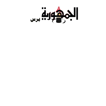
Ski
t
conten