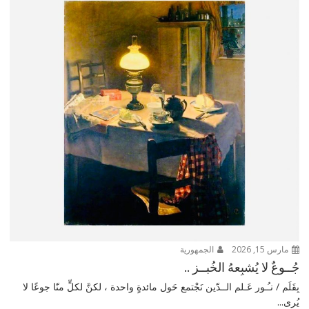
مارس 15, 2026
الجمهورية
جُــوعٌ لا يُشبِعهُ الخُبــز ..
بِقَلَم / نـُـور عَـلم الــدّين نَجْتمع حَول مائدةٍ واحدة ، لكنَّ لكلٍّ منّا جوعًا لا
يُرى...