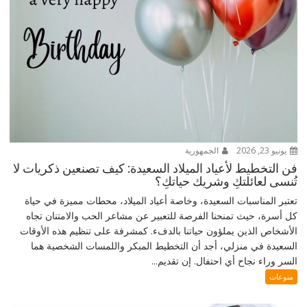
يونيو 23, 2026
الجمهورية
فن التخطيط لأعياد الميلاد السعيدة: كيف تصنعين ذكريات لا
تُنسى لعائلتكِ وشريك حياتكِ؟
تعتبر المناسبات السعيدة، وخاصة أعياد الميلاد، محطات مميزة في حياة
كل أسرة، حيث تمنحنا الفرصة للتعبير عن مشاعر الحب والامتنان تجاه
الأشخاص الذين يملؤون حياتنا بالدفء. كمشرفة على تنظيم هذه الأوقات
السعيدة في منزلي، أجد أن التخطيط المبكر واللمسات الشخصية هما
السر وراء نجاح أي احتفال. إن تقديم...
منوعات