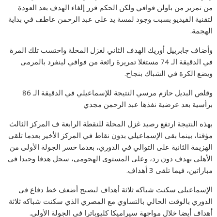
من تمرير من باولن فوافي ولكن الحكم قرر إلغاء الهدف بعد العودة
لتقنية الفيديو بسبب وجود لمسة يد على عبد الرحمن عاطف في بداية
الهجمة.
وأضاف جابرييل أوريك الهدف الثاني لغزل المحلة واحتسب تلك المرة
في الدقيقة الـ 74 مستغلا تمريرة رائعة من فوافي لينفرد بالمرمى
ويضع الكرة في الشباك بنجاح.
وقلص البديل حازم مرسي النتيجة للإسماعيلي في الدقيقة الـ 86
برأسية بعد عرضية نفذها عبد الرحمن مجدي
بهذه النتيجة ارتفع رصيد غزل المحلة للنقطة الرابعة ف المركز الثالث
مؤقتا، بينما بقى الإسماعيلي بدون نقاط في المركز الأخير بعدما تلقى
الهزيمة الثانية على التوالي في الدوري، بعدما خسر الجولة الأولى من
الأهلي بهدف دون رد، وعلى المستوى الهجومي، سجل هدفا وحيدا في
مباراتين، فيما تلقى 3 أهداف.
الإسماعيلي سكنت شباكه ثلاثة أهداف ليصبح أضعف خط دفاع في
الدوري بالوقت الحالي بالتساوي مع المصري الذي سكنت شباكه ثلاثة
أهداف أيضا خلال مواجهة سيراميكا كليوباترا في الجولة الأولى.