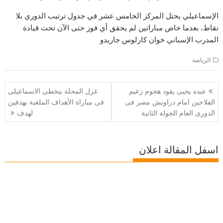
الإسماعيلي يحتل المركز الخامس عشر في جدول ترتيب الدوري بلا
نقاط، بعدما خاض مباراتين لم يحقق أي فوز حتى الآن تحت قيادة
المدرب الإسباني خوان كارلوس جاريدو
الرياضة
تصفّح
عبده يحيى يقود هجوم زعيم
غزل المحلة يتخطى الاسماعيلى
المقالات
الفلاحين امام دراويش مصر فى
فى مباراة الأهداف الملغية بهدفين
الدورى العام الجولة الثانية
لهدف
اسفل المقالة اعلان