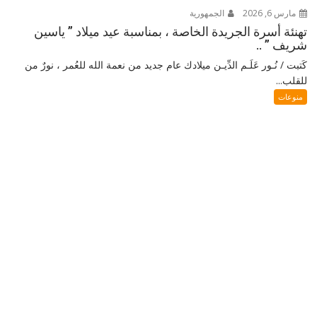
مارس 6, 2026
الجمهورية
تهنئة أسرة الجريدة الخاصة ، بمناسبة عيد ميلاد ” ياسين
شريف ” ..
كَتبت / نُـور عَلَـم الدِّيـن ميلادك عام جديد من نعمة الله للعُمر ، نورٌ من
للقلب...
منوعات