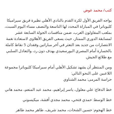
كتب/ محمد عوض
يواجه الفريق الأول لكرة القدم بالنادي الأهلي نظيرة فريق سيراميكا
كليوباترا في المباراة المحدد لها التاسعة والنصف مساء اليوم السبت،
بملعب المقاولون العرب، ضمن منافسات الجولة السابعة عشر
لمسابقة الدوري الممتاز، حيث يسعى الفريق الأهلاوى لاستعادة نغمة
الانتصارات من جديد بعد التعثر في آخر مباراتين وفقدان 5 نقاط كاملة
بالخسارة أمام المصري البورسعيدي بهدف دون رد، والتعادل السلبي
مع طلائع الجيش.
ومن المنتظر أن يشهد تشكيل الأهلي أمام سيراميكا كليوباترا مجموعة
اللاعبين على النحو التالي:
حراسة المرمى: محمد الشناوي
خط الدفاع: علي معلول، ياسر إبراهيم، محمد عبد المنعم، محمد هاني
خط الوسط: حمدي فتحي، محمد مجدي أفشة، ميكيسوني
خط الهجوم: حسين الشحات، محمد شريف، طاهر محمد طاهر