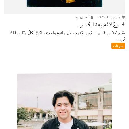
مارس 15, 2026
الجمهورية
جُــوعٌ لا يُشبِعهُ الخُبــز ..
بِقَلَم / نـُـور عَـلم الــدّين نَجْتمع حَول مائدةٍ واحدة ، لكنَّ لكلٍّ منّا جوعًا لا
يُرى...
منوعات