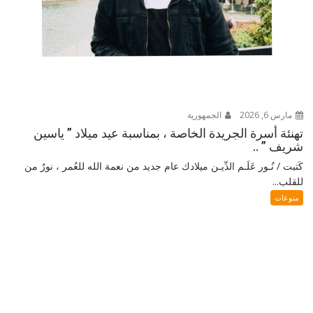
مارس 6, 2026
الجمهورية
تهنئة أسرة الجريدة الخاصة ، بمناسبة عيد ميلاد ” ياسين
شريف ” ..
كَتبت / نُـور عَلَـم الدِّيـن ميلادك عام جديد من نعمة الله للعُمر ، نورٌ من
للقلب...
منوعات