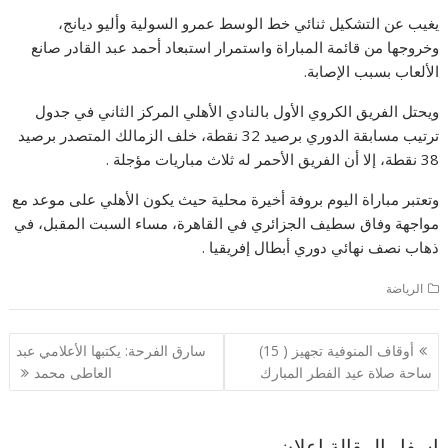
يغيب عن التشكيل ثنائي خط الوسط عمرو السولية وأليو ديانج،
وخروجها من قائمة المباراة واستمرار استبعاد أحمد عبد القادر صانع
الألعاب بسبب الإصابة.
ويحتل الفريق الكروي الأول بالنادي الأهلي المركز الثاني في جدول
ترتيب مسابقة الدوري برصيد 32 نقطة، خلف الزمالك المتصدر برصيد
38 نقطة، إلا أن الفريق الأحمر له ثلاث مباريات مؤجلة .
وتعتبر مباراة اليوم بروفة أخيرة محلية حيث يكون الأهلي على موعد مع
مواجهة وفاق سطيف الجزائري في القاهرة، مساء السبت المقبل، في
ذهاب نصف نهائي دوري أبطال إفريقيا .
الرياضة
تصفّح
أوقاف المنوفية تجهيز ( 15)
سارق الفرحة: يكتبها الأعلامي عبد
المقالات
ساحة صلاة عيد الفطر المبارك
العاطى محمد
اسفل المقالة اعلان