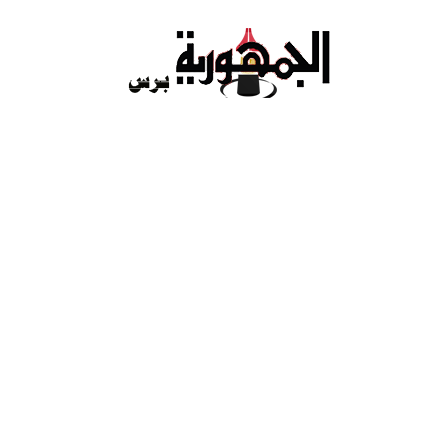
Ski
t
conten