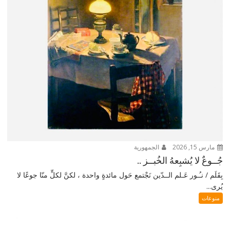
مارس 15, 2026
الجمهورية
جُــوعٌ لا يُشبِعهُ الخُبــز ..
بِقَلَم / نـُـور عَـلم الــدّين نَجْتمع حَول مائدةٍ واحدة ، لكنَّ لكلٍّ منّا جوعًا لا
يُرى...
منوعات