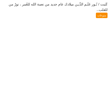
كَتبت / نُـور عَلَـم الدِّيـن ميلادك عام جديد من نعمة الله للعُمر ، نورٌ من
للقلب...
منوعات