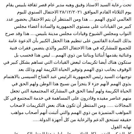
تحت رعاية السيد الاستاذ وفيق وهبه مدير عام قصر ثقافة بلبيس يقام
يوم الثلاثاء القادم الموافق ٢٨/١٢/٢٠٢١ الاحتفال السنوي لليوم
العالمي لذوي الهمم …. هذا ومن المنتظر أن يتم الاحتفال بحضور عدد
كبير من القيادات على مستوى الجمهورية والسادة أعضاء مجلس
النواب ومجلس الشيوخ وقيادات مجلس مدينة بلبيس….. هذا وقد صرح
بذلك السادة القائمين على تنظيم هذا الحفل الكبير بأن الدعوة عامة
للجميع للمشاركه في هذا الاحتفال الكبير والذي يتضمن فقرات فنية
وغنائية يقدمها أبنائنا وبناتنا من ذوي الهمم…. ليس هذا فحسب بل
ستكون هناك أيضا تكريمات لبعض القيادات التي تساهم بشكل كبير في
الوقوف بجانب ذوي الهمم وتوفير الحياة الكريمة لهم وذلك بعد
توجيهات السيد رئيس الجمهورية الرئيس عبد الفتاح السيسى بالاهتمام
بذوي الهمم لأنهم جزء لا يتجزأ من نسيج هذا الوطن ولهم الحق في
الحياة الكريمة ولهم أيضا الحق في المشاركة المجتمعية التي تجعل
منهم عناصر مفيده وقادرون على المساهمة في خدمة المجتمع في كل
المجالات …… ومن المنتظر أن تكون هناك بعض التكريمات لاصحاب
المواهب المتميزة من ذوي الهمم والتي أثبتت أنهم أصحاب مواهب
حقيقه تستحق الدعم والرعاية من كل أجهزة الدولة……
نهايه القول
كل الشكر والتقدير لكل القائمين على إدارة هذا الحفل الكبير وعلى