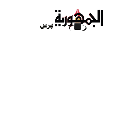
Ski
t
conten