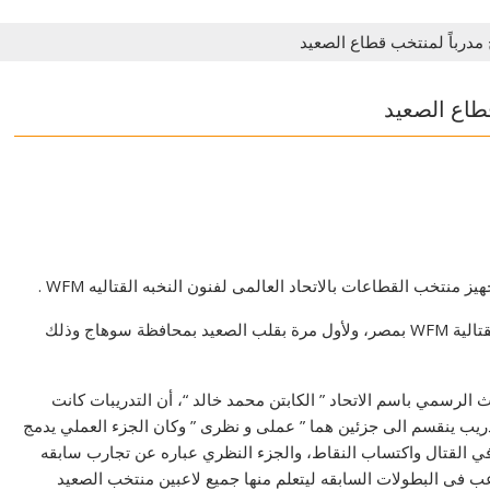
ح مدرباً لمنتخب قطاع الصعيد
قطاع الصعيد
وبدأت تدريبات منتخب مصر للاتحاد العالمى لفنون النخبة القتالية WFM بمصر، ولأول مرة بقلب الصعيد بمحافظة سوهاج وذلك
رسمي باسم الاتحاد ” الكابتن محمد خالد “، أن التدريبات كانت
دريب ينقسم الى جزئين هما ” عملى و نظرى ” وكان الجزء العملي يدمج
جى في القتال واكتساب النقاط، والجزء النظري عباره عن تجارب سابقه
ب فى البطولات السابقه ليتعلم منها جميع لاعبين منتخب الصعيد