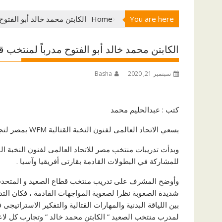
You are here
Home
الكابتن محمد خالد أبو الفتو
الكابتن محمد خالد أبو الفتوح مدرباً لمنتخب 
سبتمبر 21, 2020
Basha
كتب : عبدالحليم محمد
يسعي الاتحاد العالمى لفنون النخبة القتالية WFM بمصر لتجهيز منتخب القطاعات بالاتحاد العالمى لفنون النخبه القتاليه WFM .
للمشاركة في البطولات القادمة بقارتى أفريقيا وآسيا .
وأوضح المشرف على تدريب منتخب قطاع الصعيد و المتحدث ال
شديدة الصعوبة نظرا لصعوبة المواجهات القادمة ، فكان الت
بين اللياقة البدنية والمهارات القتالية والتفكير الاستراتي
لمدرب منتخب الصعيد ” الكابتن محمد خالد ” وتجارب كل لاع