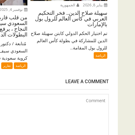
يناير 8, 2026
الجمهورية
نوفمبر 4, 2025
سهيلة صلاح الدين.. فخر التحكيم
من قلب قارة 
العربي في كأس العالم للرول بول
السعودي سيف
بالإمارات
النجاح ، يرفع
تم اختيار الحكم الدولي كابتن سهيلة صلاح
البطولات الدو
الدين للمشاركة في بطولة كأس العالم
للرول بول المقامة...
السعودي سيف ا
الرياضة
كروية سعودية فر
الرياضة
تقارير
LEAVE A COMMENT