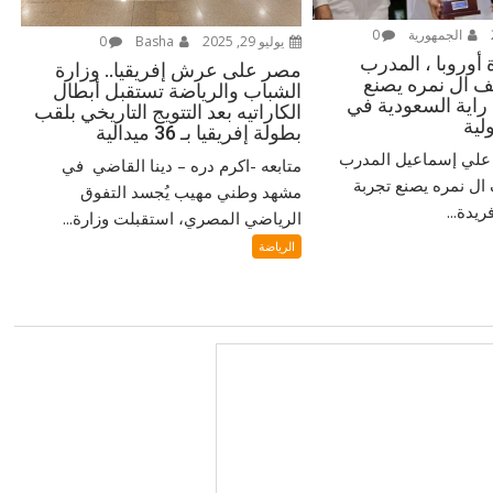
الجمهورية
0
يوليو 29, 2025
Basha
0
أوروبا ، المدرب
مصر على عرش إفريقيا.. وزارة
 ال نمره يصنع
الشباب والرياضة تستقبل أبطال
 راية السعودية في
الكاراتيه بعد التتويج التاريخي بلقب
لية
بطولة إفريقيا بـ 36 ميدالية
‎ مُتابعة / دكتور علي إسماعيل ‎المدرب
متابعه -اكرم دره – دينا القاضي في
ل نمره يصنع تجربة
مشهد وطني مهيب يُجسد التفوق
يدة...
الرياضي المصري، استقبلت وزارة...
الرياضة