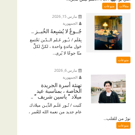
مقالات
منوعات
مارس 15, 2026
الجمهورية
جُــوعٌ لا يُشبِعهُ الخُبــز ..
بِقَلَم / نـُـور عَـلم الــدّين نَجْتمع
حَول مائدةٍ واحدة ، لكنَّ لكلٍّ
منّا جوعًا لا يُرى...
منوعات
مارس 6, 2026
الجمهورية
تهنئة أسرة الجريدة
الخاصة ، بمناسبة عيد
ميلاد ” ياسين شريف ” ..
كَتبت / نُـور عَلَـم الدِّيـن ميلادك
عام جديد من نعمة الله للعُمر ،
نورٌ من للقلب...
منوعات