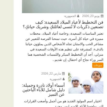
يونيو 23, 2026
الجمهورية
فن التخطيط لأعياد الميلاد السعيدة: كيف
تصنعين ذكريات لا تُنسى لعائلتكِ وشريك حياتكِ؟
تعتبر المناسبات السعيدة، وخاصة أعياد الميلاد، محطات
مميزة في حياة كل أسرة، حيث تمنحنا الفرصة للتعبير عن
مشاعر الحب والامتنان تجاه الأشخاص الذين يملؤون حياتنا
بالدفء. كمشرفة على تنظيم هذه الأوقات السعيدة في
منزلي، أجد أن التخطيط المبكر واللمسات الشخصية هما
السر وراء نجاح أي احتفال. إن تقديم...
منوعات
مارس 22, 2026
الجمهورية
أسماء أولاد نادرة وجميلة:
دليل شامل للآباء الباحثين
عن التميز
اختيار اسم المولود الجديد هو من أجمل وأصعب القرارات
التي يواجهها الآباء. الاسم ليس مجرد...