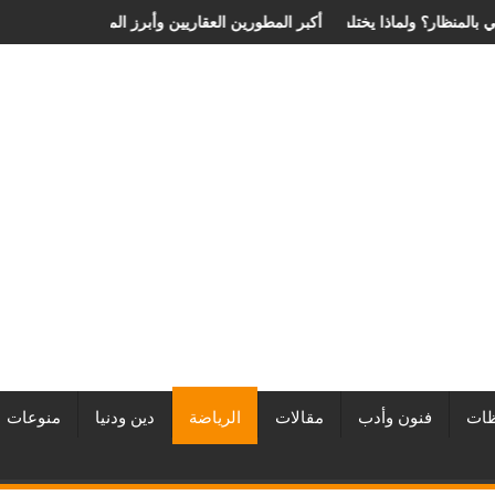
ة الانزلاق الغضروفي بالمنظار؟ ولماذا يختلف من مريض لآخر؟
أفضل شركات التطوير العقاري في مصر من URE | أكبر المطورين الع
ات
فنون وأدب
مقالات
الرياضة
دين ودنيا
منوعات