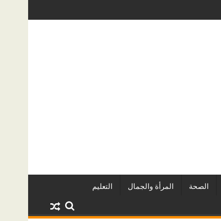
قاريين وأبرز المشروعات
دينا أبو ضيف تتألق في مهرجان الصخرة الد
الصحة
المرأة والجمال
التعليم