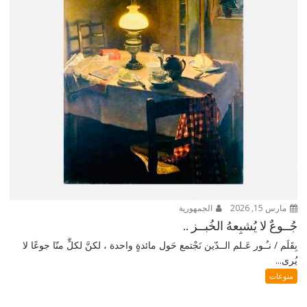
مارس 15, 2026
الجمهورية
جُــوعٌ لا يُشبِعهُ الخُبــز ..
بِقَلَم / نـُـور عَـلم الــدّين نَجْتمع حَول مائدةٍ واحدة ، لكنَّ لكلٍّ منّا جوعًا لا
يُرى...
منوعات