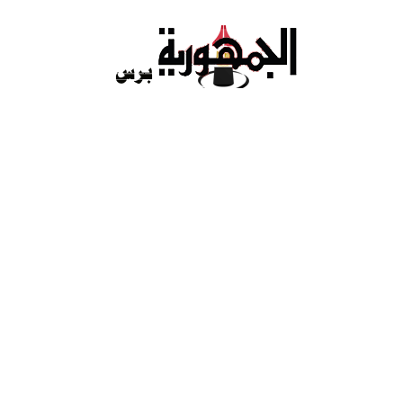
Ski
t
conten