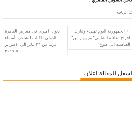
الرياضة
تصفّح
الجمهورية اليوم تهنيء وتبارك
ديوان اميري في معرض القاهرة
المقالات
افراح “عائلة الشامي” وزويهم من”
الدولي للكتاب للشاعرة أسماء
العباسية الى طوخ”
فريد من ٢٦ يناير الي١٠فبراير
٢٠١٧
اسفل المقالة اعلان