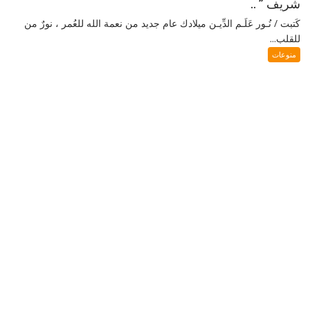
شريف ” ..
كَتبت / نُـور عَلَـم الدِّيـن ميلادك عام جديد من نعمة الله للعُمر ، نورٌ من
للقلب...
منوعات