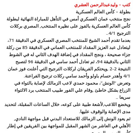
كتب – وليدعبدالرحمن العشري
بطولة – كأس العالم العسكرية
نجح منتخب عمان العسكري أمس في التأهل للمباراة النهائية لبطولة
كأس العالم العسكرية بالفوز على نظيره المنتخب, المصري بركلات
الترجيح 4/1..
بعدما تقدم أحمد الشيخ للمنتخب المصري العسكري في الدقيقة 71،
ليتعادل عبد العزيز المقداد للمنتخب العماني في الدقيقة 85 من ركلة
جزاء صحيحة ، ونجح المقداد في إضافة الهدف الثاني له في الشوط
الثاني بالدقيقة 94، ثم تعادل أحمد سامي في الدقيقة 96 لت
صبح
النتيجة 2-2 ,ويحتكم الفريقان لركلات الترجيح التي أعلنت فوز عمان
4/1 وأهدر حسام باولو وأحمد سامي ركلات ترجيح الفراعنة.
وتعرض “الونش”، محمود حمدي لاعب الزمالك لإصابة بالتواء في
الزراع بشكل خاطئ ,وقام علي الفور طبيب المنتخب برد الالتواء
سريعا ..
ويخضع اللاعب,لأشعة طبية على كوعه، خلال الساعات المقبلة، لتحديد
مدى الإصابة والوقوف عليها.
ثم يعود الونش إلى الزمالك للاستعداد البدني قبل مواجهة النادي,
الأهلي في العاشر من الشهر المقبل للمواجهة بين الفريقين في إطار
كأس السوبر, المصري..