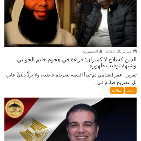
فبراير 20, 2026
الجمهورية
الدين كسلاح لا كميزان: قراءة في هجوم حاتم الحويني
وشبهة توقيت ظهوره
تقرير ..‘عمر الشامي لم تبدأ القصة بتغريدة غاضبة، ولا بردٍّ دينيٍّ عابر،
بل بتصريح صادم في...
عاجل
مقالات