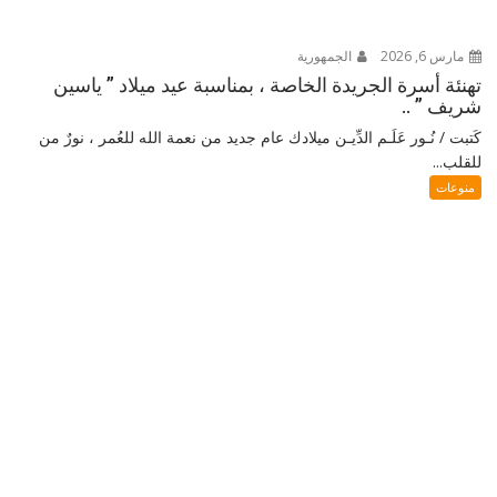
مارس 6, 2026
الجمهورية
تهنئة أسرة الجريدة الخاصة ، بمناسبة عيد ميلاد ” ياسين
شريف ” ..
كَتبت / نُـور عَلَـم الدِّيـن ميلادك عام جديد من نعمة الله للعُمر ، نورٌ من
للقلب...
منوعات