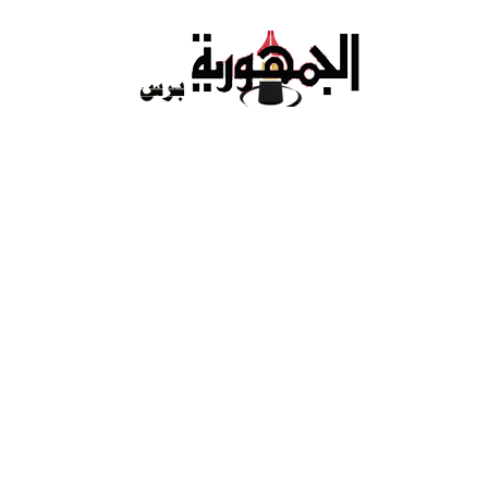
Ski
t
conten