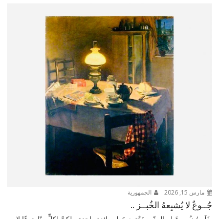
مارس 15, 2026
الجمهورية
جُــوعٌ لا يُشبِعهُ الخُبــز ..
بِقَلَم / نـُـور عَـلم الــدّين نَجْتمع حَول مائدةٍ واحدة ، لكنَّ لكلٍّ منّا جوعًا لا