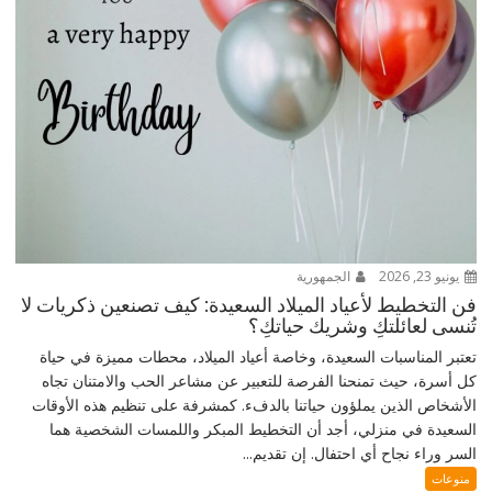
يونيو 23, 2026
الجمهورية
فن التخطيط لأعياد الميلاد السعيدة: كيف تصنعين ذكريات لا
تُنسى لعائلتكِ وشريك حياتكِ؟
تعتبر المناسبات السعيدة، وخاصة أعياد الميلاد، محطات مميزة في حياة
كل أسرة، حيث تمنحنا الفرصة للتعبير عن مشاعر الحب والامتنان تجاه
الأشخاص الذين يملؤون حياتنا بالدفء. كمشرفة على تنظيم هذه الأوقات
السعيدة في منزلي، أجد أن التخطيط المبكر واللمسات الشخصية هما
السر وراء نجاح أي احتفال. إن تقديم...
منوعات