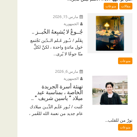
مقالات
منوعات
مارس 15, 2026
الجمهورية
جُــوعٌ لا يُشبِعهُ الخُبــز ..
بِقَلَم / نـُـور عَـلم الــدّين نَجْتمع
حَول مائدةٍ واحدة ، لكنَّ لكلٍّ
منّا جوعًا لا يُرى...
منوعات
مارس 6, 2026
الجمهورية
تهنئة أسرة الجريدة
الخاصة ، بمناسبة عيد
ميلاد ” ياسين شريف ” ..
كَتبت / نُـور عَلَـم الدِّيـن ميلادك
عام جديد من نعمة الله للعُمر ،
نورٌ من للقلب...
منوعات