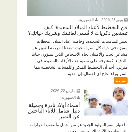
يونيو 23, 2026
الجمهورية
فن التخطيط لأعياد الميلاد السعيدة: كيف
تصنعين ذكريات لا تُنسى لعائلتكِ وشريك حياتكِ؟
تعتبر المناسبات السعيدة، وخاصة أعياد الميلاد، محطات
مميزة في حياة كل أسرة، حيث تمنحنا الفرصة للتعبير عن
مشاعر الحب والامتنان تجاه الأشخاص الذين يملؤون حياتنا
بالدفء. كمشرفة على تنظيم هذه الأوقات السعيدة في
منزلي، أجد أن التخطيط المبكر واللمسات الشخصية هما
السر وراء نجاح أي احتفال. إن تقديم...
منوعات
مارس 22, 2026
الجمهورية
أسماء أولاد نادرة وجميلة:
دليل شامل للآباء الباحثين
عن التميز
اختيار اسم المولود الجديد هو من أجمل وأصعب القرارات
التي يواجهها الآباء. الاسم ليس مجرد...