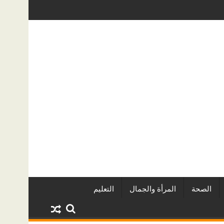
 المشروعات
دينا أبو ضيف تتألق في مهرجان الصخرة الدولي للف
الصحة
المرأة والجمال
التعليم