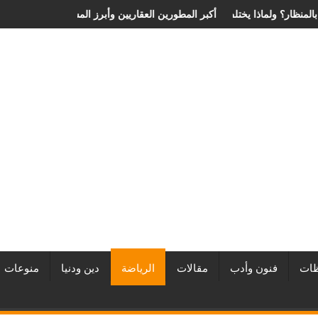
نزلاق الغضروفي بالمنظار؟ ولماذا يختلف من مريض لآخر؟
أفضل شركات التطوير العقاري في مصر من URE | أكبر المطورين العقاريين وأبرز
ات
فنون وأدب
مقالات
الرياضة
دين ودنيا
منوعات