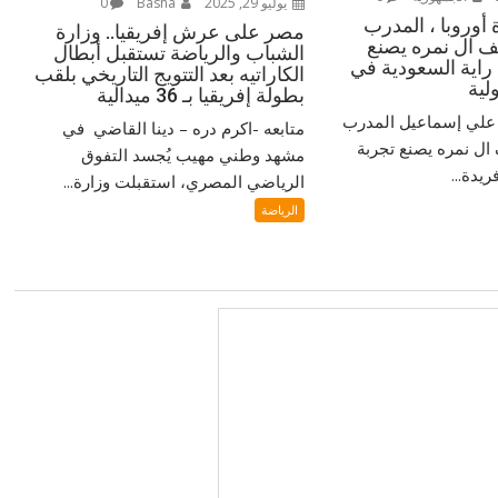
يوليو 29, 2025
Basha
0
أوروبا ، المدرب
مصر على عرش إفريقيا.. وزارة
 ال نمره يصنع
الشباب والرياضة تستقبل أبطال
 راية السعودية في
الكاراتيه بعد التتويج التاريخي بلقب
لية
بطولة إفريقيا بـ 36 ميدالية
‎ مُتابعة / دكتور علي إسماعيل ‎المدرب
متابعه -اكرم دره – دينا القاضي في
ل نمره يصنع تجربة
مشهد وطني مهيب يُجسد التفوق
يدة...
الرياضي المصري، استقبلت وزارة...
الرياضة