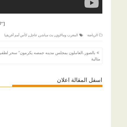
[ad id=”87287″]
,
,
,
الرياضة
المغرب ومالاوي
بث مباشر
عاجل
كأس أمم أفريقيا
تصفّح
بالصور..العاملون بمجلس مدينه جمصه يكرمون” سحر لطفي
المقالات
مثالية
اسفل المقالة اعلان