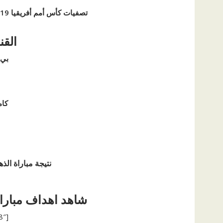
تصفيات كأس أمم أفريقيا 2019 (دور المجموعات – الجولة السادسة).
القن
بي 
كام
نتيجة مباراة الذهاب : 
شاهد اهداف مباراة
[ad id=”66258″]