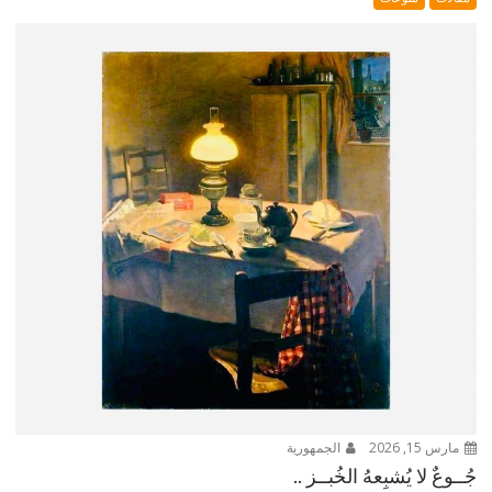
مارس 15, 2026
الجمهورية
جُــوعٌ لا يُشبِعهُ الخُبــز ..