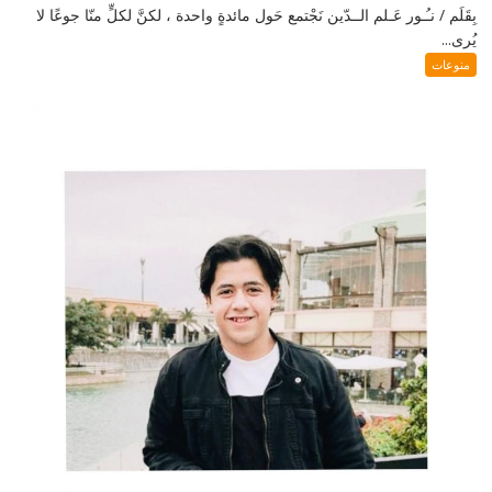
بِقَلَم / نـُـور عَـلم الــدّين نَجْتمع حَول مائدةٍ واحدة ، لكنَّ لكلٍّ منّا جوعًا لا
يُرى...
منوعات