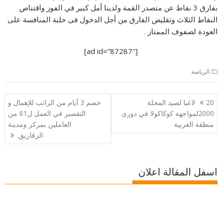
بفارق 3 نقاط عن متصدر القمة ولدينا أمل كبير في الفوز واقتناص
النقاط الثلاث وتقليص الفارق من أجل الدخول فى حلبة المنافسة على
العودة لصفوف الممتاز .
[ad id=”87287″]
الرياضة
تصفّح
20 لاعبا لصيد المحلة
خصم 3 أيام من الراتب للإهمال و
المقالات
2000لمواجهة كوكاكولا في دورى
التقصير في العمل ل61 من
منطقة الغربية
العاملين بمركز ومدينة
الزقازيق.
اسفل المقالة اعلان