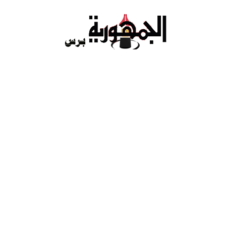
Ski
t
conten