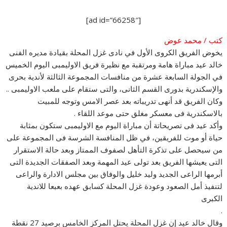
[ad id=”66258″]
كتب / محمد عوض
يخوض الفريق الكروى الأول في نادى غزل المحلة بقيادة مديره الفنى
خالد عيد مباراة هامة ومرتقبة مع نظيرة فريق الاوليمبى اليوم الخميس
في الجولة السابعة عشرة من منافسات المجموعة الثالثة لأندية بحرى
والإسكندرية بدورى القسم الثانى، والتى ستقام على ملعب الاوليمبى ..
وكان الفريق قد أنهى تدريباته بعد عصر الامس وتوجه للمبيت
بالاسكندرية فى معسكر مغلق حتى موعد اللقاء .
وأكد عيد فى تصريحاتة أن مباراة اليوم م
ع الاوليمبى ستكون بمثابة
حياة أو موت للفريقين، في ظل المنافسة الشرسة فى المجموعة على
من سيحصل على تذكرة التأهل لصفوف الممتاز وبعد حالة الاستقرار
التى يعيشها الفريق بعد تولى عيد المهمة وبعد الصفقات الجديدة التى
أبرمها الراعى الجديد وليد خليل والوفاق بين مجلس الادارة والراعى
لتنفيذ أمل الصعود وعودة غزل المحلة كسابق عهده بعبعا للاندية
الكبرى
.
وقال خالد عيد إن غزل المحلة يحتل المركز الخامس برصيد 27 نقطة