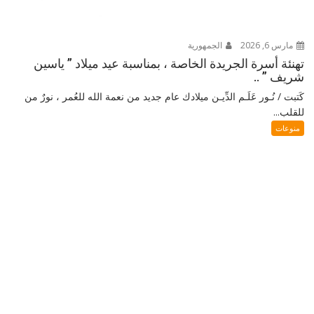
مارس 6, 2026
الجمهورية
تهنئة أسرة الجريدة الخاصة ، بمناسبة عيد ميلاد ” ياسين
شريف ” ..
كَتبت / نُـور عَلَـم الدِّيـن ميلادك عام جديد من نعمة الله للعُمر ، نورٌ من
للقلب...
منوعات