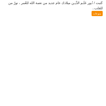
كَتبت / نُـور عَلَـم الدِّيـن ميلادك عام جديد من نعمة الله للعُمر ، نورٌ من
للقلب...
منوعات