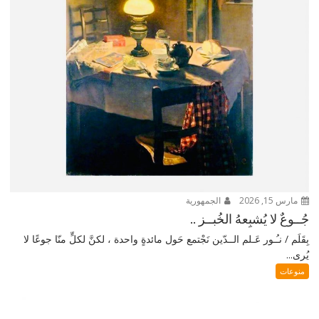
مارس 15, 2026
الجمهورية
جُــوعٌ لا يُشبِعهُ الخُبــز ..
بِقَلَم / نـُـور عَـلم الــدّين نَجْتمع حَول مائدةٍ واحدة ، لكنَّ لكلٍّ منّا جوعًا لا
يُرى...
منوعات