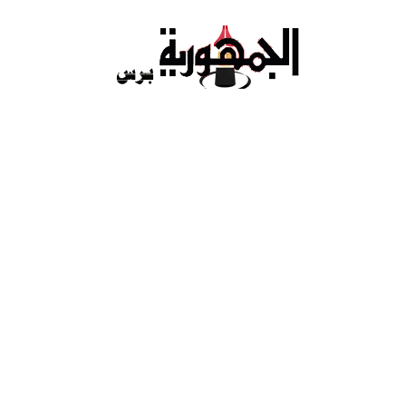
Ski
t
conten