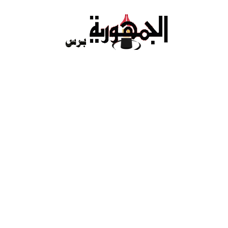
Ski
t
conten