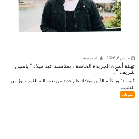
مارس 6, 2026
الجمهورية
تهنئة أسرة الجريدة الخاصة ، بمناسبة عيد ميلاد ” ياسين
شريف ” ..
كَتبت / نُـور عَلَـم الدِّيـن ميلادك عام جديد من نعمة الله للعُمر ، نورٌ من
للقلب...
منوعات