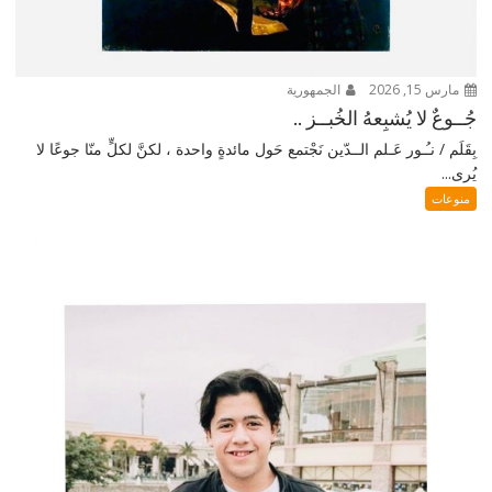
مارس 15, 2026
الجمهورية
جُــوعٌ لا يُشبِعهُ الخُبــز ..
بِقَلَم / نـُـور عَـلم الــدّين نَجْتمع حَول مائدةٍ واحدة ، لكنَّ لكلٍّ منّا جوعًا لا
يُرى...
منوعات