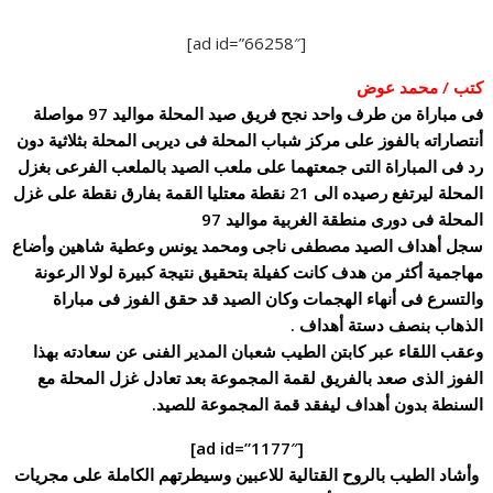
[ad id=”66258″]
كتب / محمد عوض
فى مباراة من طرف واحد نجح فريق صيد المحلة مواليد 97 مواصلة
أنتصاراته بالفوز على مركز شباب المحلة فى ديربى المحلة بثلاثية دون
رد فى المباراة التى جمعتهما على ملعب الصيد بالملعب الفرعى بغزل
المحلة ليرتفع رصيده الى 21 نقطة معتليا القمة بفارق نقطة على غزل
المحلة فى دورى منطقة الغربية مواليد 97
سجل أهداف الصيد مصطفى ناجى ومحمد يونس وعطية شاهين وأضاع
مهاجمية أكثر من هدف كانت كفيلة بتحقيق نتيجة
كبيرة لولا الرعونة
والتسرع فى أنهاء الهجمات وكان الصيد قد حقق الفوز فى مباراة
الذهاب بنصف دستة أهداف .
وعقب اللقاء عبر كابتن الطيب شعبان المدير الفنى عن سعادته بهذا
الفوز الذى صعد بالفريق لقمة المجموعة بعد تعادل غزل المحلة مع
السنطة بدون أهداف ليفقد قمة المجموعة للصيد.
[ad id=”1177″]
وأشاد الطيب بالروح القتالية للاعبين وسيطرتهم الكاملة على مجريات