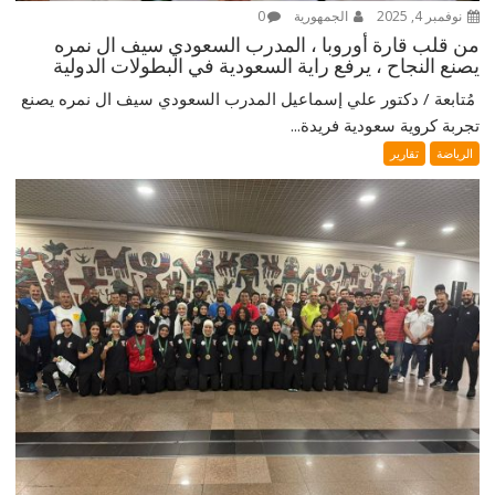
نوفمبر 4, 2025
الجمهورية
0
من قلب قارة أوروبا ، المدرب السعودي سيف ال نمره
يصنع النجاح ، يرفع راية السعودية في البطولات الدولية
‎ مُتابعة / دكتور علي إسماعيل ‎المدرب السعودي سيف ال نمره يصنع
تجربة كروية سعودية فريدة...
الرياضة
تقارير