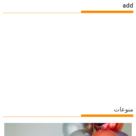
add
منوعات