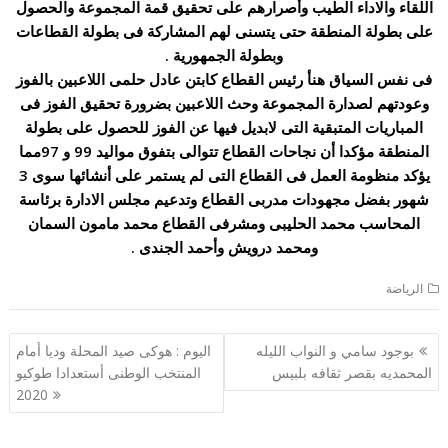
اللقاء والاداء الطيب وأصرارهم على تحقيق قمة المجموعة والحصول
على بطولة المنطقة حتى يتسنى لهم المشاركة فى بطولة القطاعات
وبطولة الجمهورية .
فى نفس السياق هنأ رئيس القطاع كابتن عادل حلمى اللاعبين بالفوز
وعودتهم لصدارة المجموعة وحث اللاعبين بضرورة تحقيق الفوز فى
المباريات المتبقية التى لابديل فيها عن الفوز للحصول على بطولة
المنطقة مؤكدا أن نجاحات القطاع تتوالى بتفوق مواليد 99 و 97مما
يؤكد منظومة العمل فى القطاع التى لم يستمر على أنشائها سوى 3
شهور بفضل مجهودات مدربى القطاع وتدعيم مجلس الادارة برئاسة
المحاسب محمد الحليبى ومشرفى القطاع محمد مامون السمان
ومحمد درويش وأحمد الجندى .
الرياضة
تصفّح
بوجود سامي و النواب الليله
اليوم : هوكى صيد المحلة وديا أمام
المقالات
المحمديه بقصر ثقافه بلبيس
المنتخب الوطنى أستعدادا طوكيو
2020