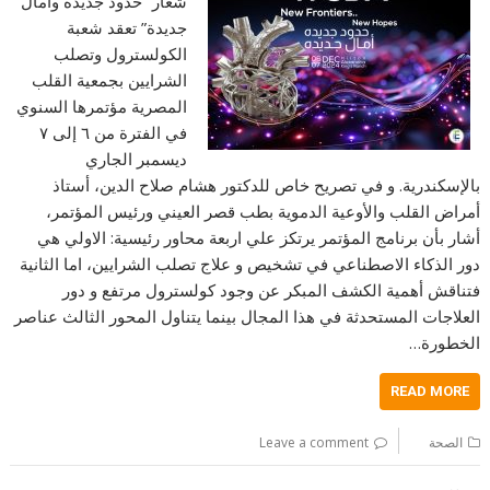
شعار “حدود جديدة وآمال
جديدة” تعقد شعبة
الكولسترول وتصلب
الشرايين بجمعية القلب
المصرية مؤتمرها السنوي
في الفترة من ٦ إلى ٧
ديسمبر الجاري
بالإسكندرية. و في تصريح خاص للدكتور هشام صلاح الدين، أستاذ
أمراض القلب والأوعية الدموية بطب قصر العيني ورئيس المؤتمر،
أشار بأن برنامج المؤتمر يرتكز علي اربعة محاور رئيسية: الاولي هي
دور الذكاء الاصطناعي في تشخيص و علاج تصلب الشرايين، اما الثانية
فتناقش أهمية الكشف المبكر عن وجود كولسترول مرتفع و دور
العلاجات المستحدثة في هذا المجال بينما يتناول المحور الثالث عناصر
الخطورة…
READ MORE
الصحة
Leave a comment