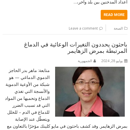
أعداد المدخنين بين بلد وآخر،…
READ MORE
الصحة
Leave a comment
باحثون يحددون التغيرات الوعائية في الدماغ
المرتبطة بمرض الزهايمر
يوليو 28, 2024
الجمهورية
متابعة: ماهر بدر الحاجز
الدموي الدماغي — هو
شبكة من الأوعية الدموية
والأنسجة التي تغذي
الدماغ وتحميها من المواد
التي قد تسبب الضرر
للدماغ في الدم – للخلل
ويتعطّل عند الإصابة
بمرض الزهايمر. وقد كشف باحثون في مايو كلينك مؤخرًا بالتعاون مع