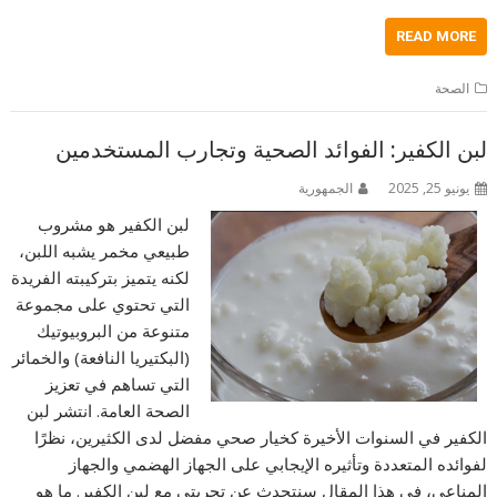
READ MORE
الصحة
لبن الكفير: الفوائد الصحية وتجارب المستخدمين
يونيو 25, 2025
الجمهورية
لبن الكفير هو مشروب
طبيعي مخمر يشبه اللبن،
لكنه يتميز بتركيبته الفريدة
التي تحتوي على مجموعة
متنوعة من البروبيوتيك
(البكتيريا النافعة) والخمائر
التي تساهم في تعزيز
الصحة العامة. انتشر لبن
الكفير في السنوات الأخيرة كخيار صحي مفضل لدى الكثيرين، نظرًا
لفوائده المتعددة وتأثيره الإيجابي على الجهاز الهضمي والجهاز
المناعي، في هذا المقال سنتحدث عن تجربتي مع لبن الكفير. ما هو