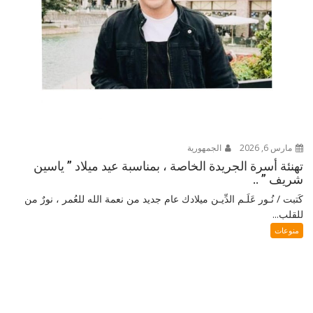
مارس 6, 2026
الجمهورية
تهنئة أسرة الجريدة الخاصة ، بمناسبة عيد ميلاد ” ياسين
شريف ” ..
كَتبت / نُـور عَلَـم الدِّيـن ميلادك عام جديد من نعمة الله للعُمر ، نورٌ من
للقلب...
منوعات