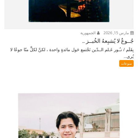
مارس 15, 2026
الجمهورية
جُــوعٌ لا يُشبِعهُ الخُبــز ..
بِقَلَم / نـُـور عَـلم الــدّين نَجْتمع حَول مائدةٍ واحدة ، لكنَّ لكلٍّ منّا جوعًا لا
يُرى...
منوعات