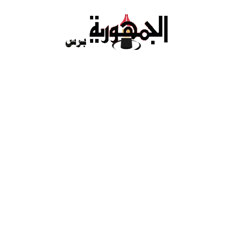
Ski
t
conten