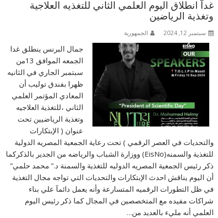
غدآ انطلاق اليوم العلمي الثاني للتغذيه العلاجية
وتغذية الرياضين
سبتمبر 12, 2024
الجمهورية
جمال البرنس ينطلق غدا
الجمعه الموافق 13من
سبتمبر الجاري في الثانيه
ظهرا بفندق توليب أن
المعادي المؤتمر العلمي
الثاني ،للتغذية العلاجيه
وتغذية الرياضيين تحت
عنوان ( الإبتكارات
والتحديات في العصر الرقمي ) تحت رعاية الجمعية المصريه الدولية
للتغذية والسمنه(EisNo) ووزارة الشباب والرياضه من الجدير بالذكركما
ذكر رئيس الجمعية المصريه الدوليه للتغذية والسمنة د.” محمد حلمي”
أن اليوم يناقش احدث الإبتكارات والتحديات التي تواجه مجال التغذية
في ظل التطورات الرقميه المتسارعة وأنه يعمل دائمآ علي بناء
شراكات مفيده مع المتخصصين في المجال كما ذكر رئيس اليوم
العلمي أنه مليء بالعديد من…