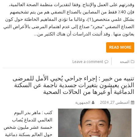
وقدرتهم على العمل والإنتاج. وفقا لتقدیرات منظمة الصحة العالمیة،
فإن 40٪ فقط من المصابین بالصداع النصفي ھم من یتم تشخیصھم
بشكل علمي متخصص(1)، وغالبا ما تؤدي المفاھیم الخاطئة حول كون
الصداع النصفي “مجرد” صداع إلى عدم اھتمام المرضى بالأعراض التي
یعانون منھا . وقد أثبتت الدراسات أن ھناك الكثیر من…
READ MORE
الصحة
Leave a comment
تنبيه من خبير : إجراء جراحي يُحيي الأمل للمرضى
الذين يعيشون بتغيرات جسدية ناجمة عن السكتة
الدماغية أو غيرها من الحالات الصحية
أغسطس 27, 2024
الجمهورية
كتب : ماهر بدر اليوم
العالمي للدماغ يُصاب
خمسة عشر مليون شخص
حول العالم بسكتة دماغية