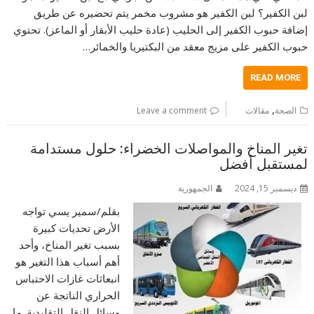
لبن الكفير؟ لبن الكفير هو مشروب مخمر يتم تحضيره عن طريق
إضافة حبوب الكفير إلى الحليب (عادة حليب الأبقار أو الماعز). تحتوي
حبوب الكفير على مزيج معقد من البكتيريا والخمائر…
READ MORE
,
الصحة
مقالات
Leave a comment
تغير المناخ والمواصلات الخضراء: حلول مستدامة
لمستقبل أفضل
ديسمبر 15, 2024
الجمهورية
بقلم/سمير يسي تواجه
الأرض تحديات كبيرة
بسبب تغير المناخ، وأحد
أهم أسباب هذا التغير هو
انبعاثات غازات الاحتباس
الحراري الناتجة عن
وسائل النقل التقليدية. ما