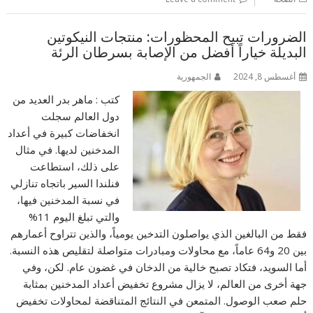
الضرورات تبيح المحظورات: منتجات النيكوتين
البديلة خياراً أفضل من الإصابة بسرطان الرئة
أغسطس 8, 2024
الجمهورية
كتب : ماهر بدر العديد من
دول العالم سجلت
انخفاضات كبيرة في أعداد
المدخنين لديها. في مثال
على ذلك، استطاعت
فنلندا السير باتجاه تنازلي
في نسبة المدخنين فيها،
والتي تبلغ اليوم 11%
فقط من البالغين الذي يواصلون التدخين يومياً، والذين تتراوح أعمارهم
بين 20 و64 عاماً، مع محاولات ومبادرات متواصلة لتقليص هذه النسبة.
أما السويد، فتكاد تصبح خالية من الدخان في غضون عام. لكن، وفي
جهة أخرى من العالم، لا يزال مشروع تخفيض أعداد المدخنين بمثابة
حلم صعب الوصول. المتمعن في النتائج المتناقضة لمحاولات تخفيض