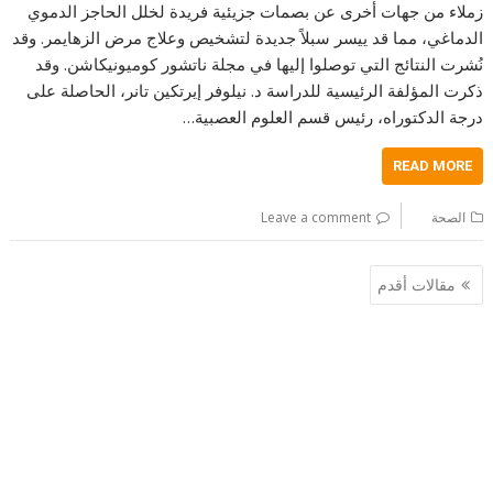
زملاء من جهات أخرى عن بصمات جزيئية فريدة لخلل الحاجز الدموي
الدماغي، مما قد ييسر سبلاً جديدة لتشخيص وعلاج مرض الزهايمر. وقد
نُشرت النتائج التي توصلوا إليها في مجلة ناتشور كوميونيكاشن. وقد
ذكرت المؤلفة الرئيسية للدراسة د. نيلوفر إيرتكين تانر، الحاصلة على
درجة الدكتوراه، رئيس قسم العلوم العصبية…
READ MORE
الصحة
Leave a comment
تصفّح
مقالات أقدم
المقالات