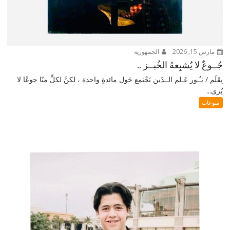
مارس 15, 2026
الجمهورية
جُــوعٌ لا يُشبِعهُ الخُبــز ..
بِقَلَم / نـُـور عَـلم الــدّين نَجْتمع حَول مائدةٍ واحدة ، لكنَّ لكلٍّ منّا جوعًا لا
يُرى...
منوعات