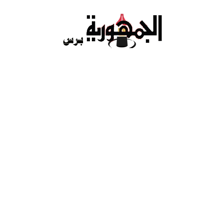
Ski
t
conten