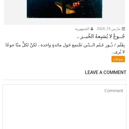
مارس 15, 2026
الجمهورية
جُــوعٌ لا يُشبِعهُ الخُبــز ..
بِقَلَم / نـُـور عَـلم الــدّين نَجْتمع حَول مائدةٍ واحدة ، لكنَّ لكلٍّ منّا جوعًا
لا يُرى...
منوعات
LEAVE A COMMENT