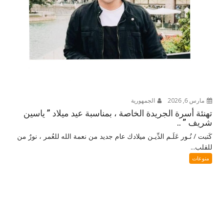
مارس 6, 2026
الجمهورية
تهنئة أسرة الجريدة الخاصة ، بمناسبة عيد ميلاد ” ياسين
شريف ” ..
كَتبت / نُـور عَلَـم الدِّيـن ميلادك عام جديد من نعمة الله للعُمر ، نورٌ من
للقلب...
منوعات