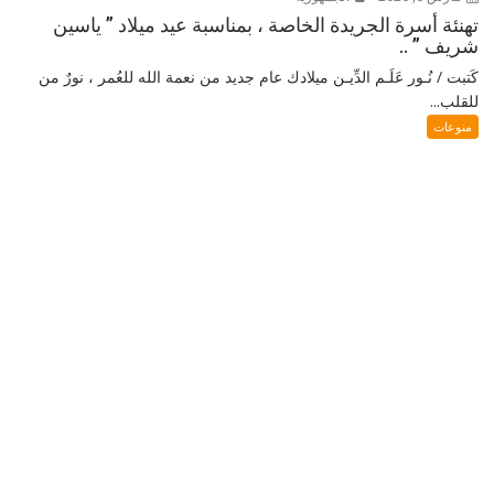
تهنئة أسرة الجريدة الخاصة ، بمناسبة عيد ميلاد ” ياسين
شريف ” ..
كَتبت / نُـور عَلَـم الدِّيـن ميلادك عام جديد من نعمة الله للعُمر ، نورٌ من
للقلب...
منوعات