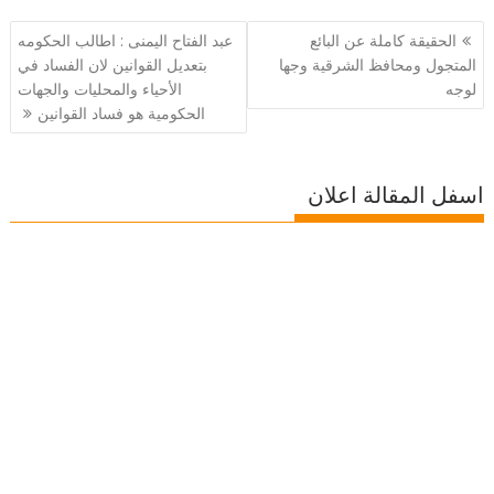
تصفّح
الحقيقة كاملة عن البائع
عبد الفتاح اليمنى : اطالب الحكومه
المقالات
المتجول ومحافظ الشرقية وجها
بتعديل القوانين لان الفساد في
لوجه
الأحياء والمحليات والجهات
الحكومية هو فساد القوانين
اسفل المقالة اعلان