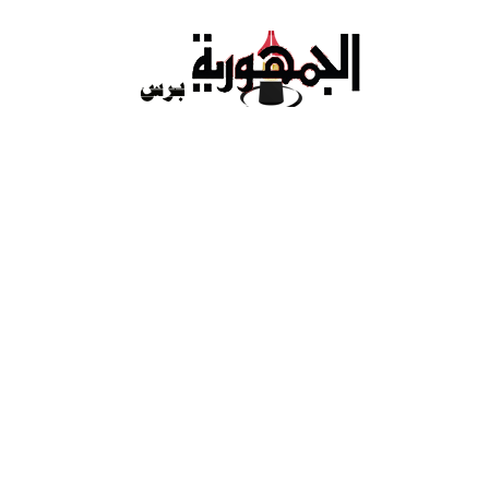
Ski
t
conten