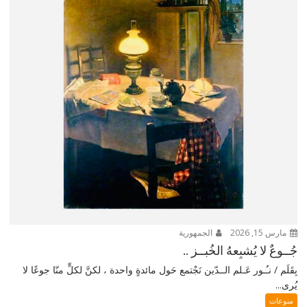
مارس 15, 2026
الجمهورية
جُــوعٌ لا يُشبِعهُ الخُبــز ..
بِقَلَم / نـُـور عَـلم الــدّين نَجْتمع حَول مائدةٍ واحدة ، لكنَّ لكلٍّ منّا جوعًا لا
يُرى...
منوعات