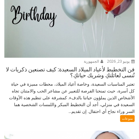
يونيو 23, 2026
الجمهورية
فن التخطيط لأعياد الميلاد السعيدة: كيف تصنعين ذكريات لا
تُنسى لعائلتكِ وشريك حياتكِ؟
تعتبر المناسبات السعيدة، وخاصة أعياد الميلاد، محطات مميزة في حياة
كل أسرة، حيث تمنحنا الفرصة للتعبير عن مشاعر الحب والامتنان تجاه
الأشخاص الذين يملؤون حياتنا بالدفء. كمشرفة على تنظيم هذه الأوقات
السعيدة في منزلي، أجد أن التخطيط المبكر واللمسات الشخصية هما
السر وراء نجاح أي احتفال. إن تقديم...
منوعات