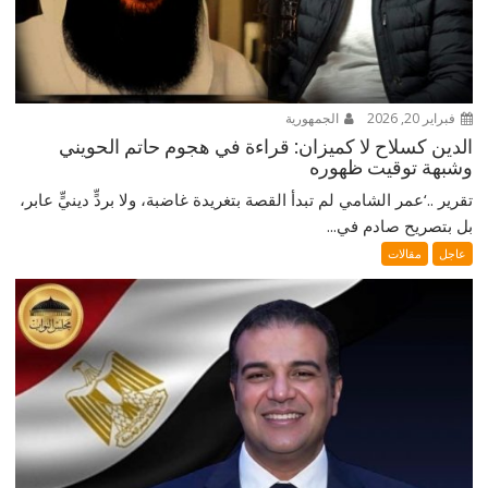
فبراير 20, 2026
الجمهورية
الدين كسلاح لا كميزان: قراءة في هجوم حاتم الحويني
وشبهة توقيت ظهوره
تقرير ..‘عمر الشامي لم تبدأ القصة بتغريدة غاضبة، ولا بردٍّ دينيٍّ عابر،
بل بتصريح صادم في...
عاجل
مقالات