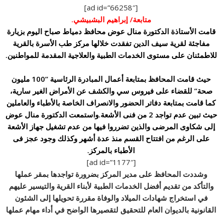
[ad id=”66258″]
متابعة/ إبراهيم البشبيشي.
قامت الأستاذة الدكتورة منال عوض محافظ دمياط صباح اليوم بزيارة
مفاجئة لقرية سيف الدين تفقدت خلالها مركز طب الأسرة بالقرية
للاطمئنان على مستوى الخدمات الطبية والعلاجية المقدمة للمواطنين.
حيث قامت المحافظ بمتابعة أعمال المبادرة الرئاسية “100 مليون
صحة” للقضاء على فيروس سي والكشف عن الأمراض الغير سارية،
كما قامت بمتابعة دفاتر الحضور والانصراف الخاصة بالأطباء والعاملين
حيث تبين عدم تواجد 2 من فنى الأشعة.
واستمعت الدكتورة منال عوض
إلى شكاوى المرضى والذين تضرروا فيها من عدم تشغيل جهاز الأشعة
على الرغم من افتتاح القسم منذ عدة أشهر وكذلك وجود عجز فى
الأطباء بالمركز.
[ad id=”1177″]
وشددت المحافظ على مدير المركز بضرورة تواجدها بمقر عملها
والتأكد من تقديم أفضل الخدمات الطبية لأبناء القرية والتيسير عليهم
في استخراج شهادات الميلاد والوفاة مقررة تحويلها إلى الشئون
القانونية بالديوان العام للتحقيق لتقصيرها الواضح في أداء مهام عملها