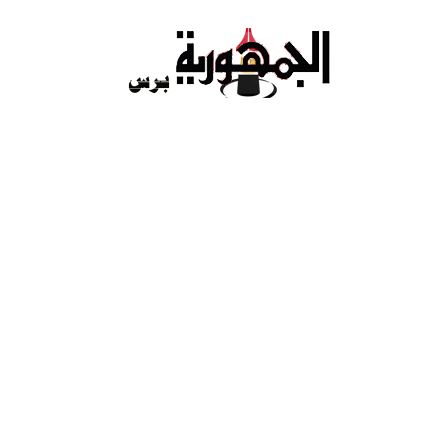
Ski
t
conten