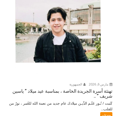
مارس 6, 2026
الجمهورية
تهنئة أسرة الجريدة الخاصة ، بمناسبة عيد ميلاد ” ياسين
شريف ” ..
كَتبت / نُـور عَلَـم الدِّيـن ميلادك عام جديد من نعمة الله للعُمر ، نورٌ من
للقلب...
منوعات