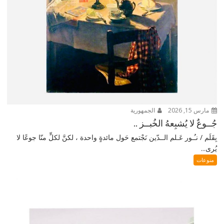
مارس 15, 2026
الجمهورية
جُــوعٌ لا يُشبِعهُ الخُبــز ..
بِقَلَم / نـُـور عَـلم الــدّين نَجْتمع حَول مائدةٍ واحدة ، لكنَّ لكلٍّ منّا جوعًا لا
يُرى...
منوعات