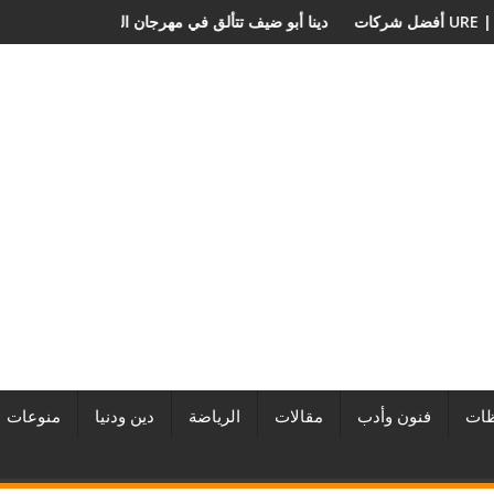
 المطورين العقاريين وأبرز المشروعات
دينا أبو ضيف تتألق في مهرجان الصخ
ات
فنون وأدب
مقالات
الرياضة
دين ودنيا
منوعات