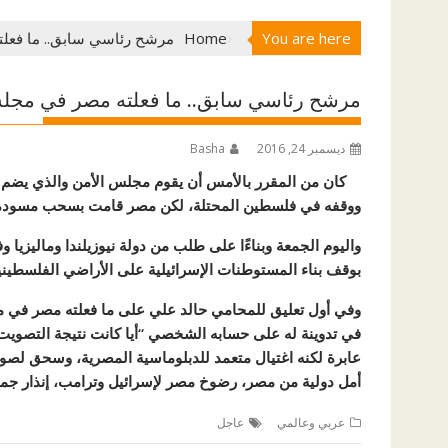
You are here
Home
مرشح رئاسي سابق.. ما فعلت
مرشح رئاسي سابق.. ما فعلته مصر في مجلس 
ديسمبر 24, 2016
Basha
ووقفه في فلسطين المحتلة، لكن مصر قامت بسحب مسودة ال
واليوم الجمعة وبناءًا على طلب من دولة نيوزيلندا وماليزيا
بوقف بناء المستوطنات الإسرائيلية على الأراضي الفلسطينية
وفي أول تعليق للمحامي حالد علي على ما فعلته مصر في م
في تدوينة له على حسابه الشخصي “أيا كانت نتيجة التصو
عابرة لكنه اغتيال متعمد للدبلوماسية المصرية، وسحق لصور
أمل دولية من مصر، رضوخ مصر لإسرائيل وترامب، إنذار جم
عربي وعالمي
عاجل