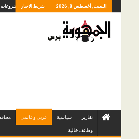
Skip
ر عملية الانزلاق الغضروفي بالمنظار؟ ولماذا يختلف من مريض لآخر؟
أفضل شركات التطوير العقاري في مصر من URE | أكبر
السبت, أغسطس 8, 2026
شريط الاخبار
to
content
تقارير
سياسية
عربي وعالمي
محافظ
وظائف خالية