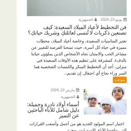
يونيو 23, 2026
الجمهورية
فن التخطيط لأعياد الميلاد السعيدة: كيف
تصنعين ذكريات لا تُنسى لعائلتكِ وشريك حياتكِ؟
تعتبر المناسبات السعيدة، وخاصة أعياد الميلاد، محطات
مميزة في حياة كل أسرة، حيث تمنحنا الفرصة للتعبير عن
مشاعر الحب والامتنان تجاه الأشخاص الذين يملؤون حياتنا
بالدفء. كمشرفة على تنظيم هذه الأوقات السعيدة في
منزلي، أجد أن التخطيط المبكر واللمسات الشخصية هما
السر وراء نجاح أي احتفال. إن تقديم...
منوعات
مارس 22, 2026
الجمهورية
أسماء أولاد نادرة وجميلة:
دليل شامل للآباء الباحثين
عن التميز
اختيار اسم المولود الجديد هو من أجمل وأصعب القرارات
التي يواجهها الآباء. الاسم ليس مجرد...