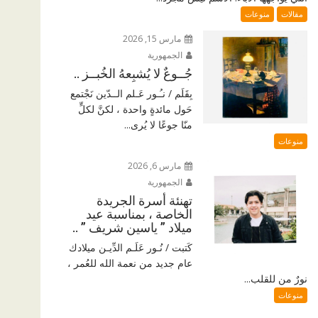
مقالات
منوعات
مارس 15, 2026
الجمهورية
جُــوعٌ لا يُشبِعهُ الخُبــز ..
بِقَلَم / نـُـور عَـلم الــدّين نَجْتمع
حَول مائدةٍ واحدة ، لكنَّ لكلٍّ
منّا جوعًا لا يُرى...
منوعات
مارس 6, 2026
الجمهورية
تهنئة أسرة الجريدة
الخاصة ، بمناسبة عيد
ميلاد ” ياسين شريف ” ..
كَتبت / نُـور عَلَـم الدِّيـن ميلادك
عام جديد من نعمة الله للعُمر ،
نورٌ من للقلب...
منوعات