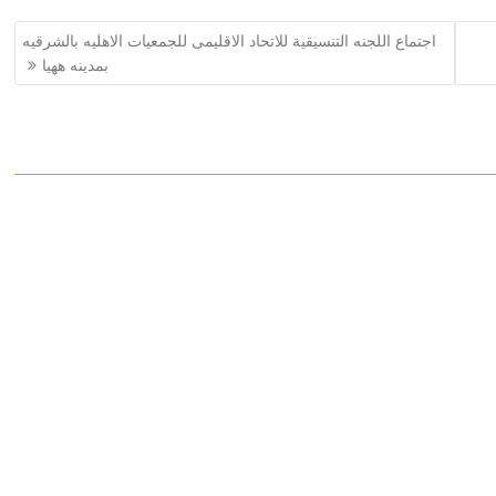
اجتماع اللجنه التنسيقية للاتحاد اﻻقليمى للجمعيات اﻻهليه بالشرقيه
بمدينه ههيا