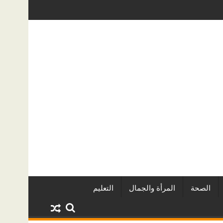
رة الدولي للفاشون.. وتُتوَّج بلقب أفضل مصممة أزياء لعام 2026
كيف تحمي منزلك من تسربات المياه الخفي
الصحة
المرأة والجمال
التعليم