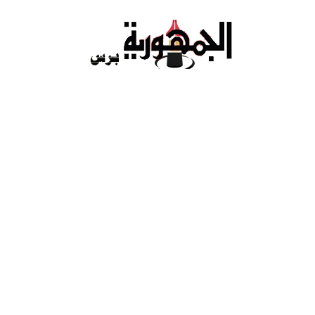
Ski
t
conten