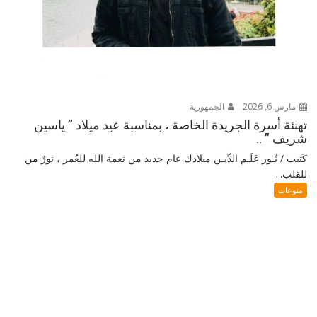
مارس 6, 2026
الجمهورية
تهنئة أسرة الجريدة الخاصة ، بمناسبة عيد ميلاد ” ياسين
شريف ” ..
كَتبت / نُـور عَلَـم الدِّيـن ميلادك عام جديد من نعمة الله للعُمر ، نورٌ من
للقلب...
منوعات