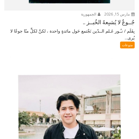
مارس 15, 2026
الجمهورية
جُــوعٌ لا يُشبِعهُ الخُبــز ..
بِقَلَم / نـُـور عَـلم الــدّين نَجْتمع حَول مائدةٍ واحدة ، لكنَّ لكلٍّ منّا جوعًا لا
يُرى...
منوعات