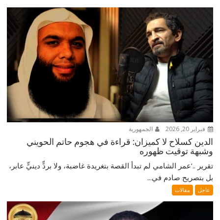
فبراير 20, 2026
الجمهورية
الدين كسلاح لا كميزان: قراءة في هجوم حاتم الحويني
وشبهة توقيت ظهوره
تقرير ..‘عمر الشامي لم تبدأ القصة بتغريدة غاضبة، ولا بردٍّ دينيٍّ عابر،
بل بتصريح صادم في...
عاجل
مقالات