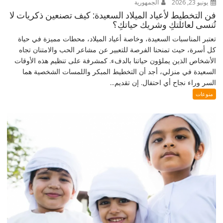
يونيو 23, 2026
الجمهورية
فن التخطيط لأعياد الميلاد السعيدة: كيف تصنعين ذكريات لا
تُنسى لعائلتكِ وشريك حياتكِ؟
تعتبر المناسبات السعيدة، وخاصة أعياد الميلاد، محطات مميزة في حياة
كل أسرة، حيث تمنحنا الفرصة للتعبير عن مشاعر الحب والامتنان تجاه
الأشخاص الذين يملؤون حياتنا بالدفء. كمشرفة على تنظيم هذه الأوقات
السعيدة في منزلي، أجد أن التخطيط المبكر واللمسات الشخصية هما
السر وراء نجاح أي احتفال. إن تقديم...
منوعات