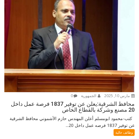
مارس 10, 2025
الجمهورية
0
محافظ الشرقية:يعلن عن توفير 1837 فرصة عمل داخل
20 مصنع وشركة بالقطاع الخاص
كتب-محمود ابومسلم أعلن المهندس حازم الأشموني محافظ الشرقية
عن توفير 1837 فرصه عمل داخل 20...
وظائف خالية