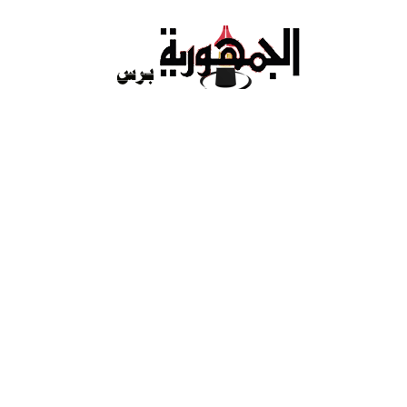
Ski
t
conten