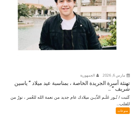
مارس 6, 2026
الجمهورية
تهنئة أسرة الجريدة الخاصة ، بمناسبة عيد ميلاد ” ياسين
شريف ” ..
كَتبت / نُـور عَلَـم الدِّيـن ميلادك عام جديد من نعمة الله للعُمر ، نورٌ من
للقلب...
منوعات