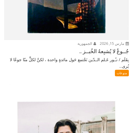
مارس 15, 2026
الجمهورية
جُــوعٌ لا يُشبِعهُ الخُبــز ..
بِقَلَم / نـُـور عَـلم الــدّين نَجْتمع حَول مائدةٍ واحدة ، لكنَّ لكلٍّ منّا جوعًا لا
يُرى...
منوعات