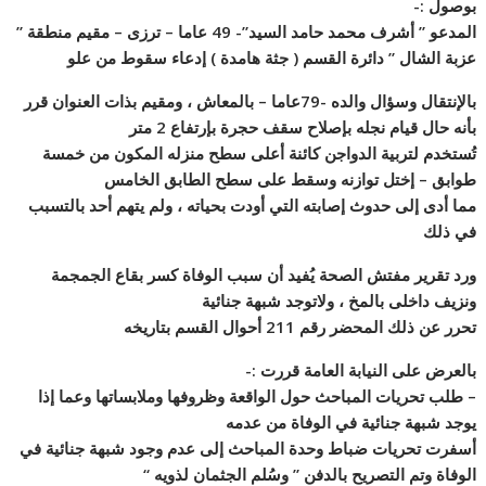
بوصول :-
المدعو ” أشرف محمد حامد السيد”- 49 عاما – ترزى – مقيم منطقة ”
عزبة الشال ” دائرة القسم ( جثة هامدة ) إدعاء سقوط من علو
بالإنتقال وسؤال والده -79عاما – بالمعاش ، ومقيم بذات العنوان قرر
بأنه حال قيام نجله بإصلاح سقف حجرة بإرتفاع 2 متر
تُستخدم لتربية الدواجن كائنة أعلى سطح منزله المكون من خمسة
طوابق – إختل توازنه وسقط على سطح الطابق الخامس
مما أدى إلى حدوث إصابته التي أودت بحياته ، ولم يتهم أحد بالتسبب
في ذلك
ورد تقرير مفتش الصحة يُفيد أن سبب الوفاة كسر بقاع الجمجمة
ونزيف داخلى بالمخ ، ولاتوجد شبهة جنائية
تحرر عن ذلك المحضر رقم 211 أحوال القسم بتاريخه
بالعرض على النيابة العامة قررت :-
– طلب تحريات المباحث حول الواقعة وظروفها وملابساتها وعما إذا
يوجد شبهة جنائية في الوفاة من عدمه
أسفرت تحريات ضباط وحدة المباحث إلى عدم وجود شبهة جنائية في
الوفاة وتم التصريح بالدفن ” وسُلم الجثمان لذويه “