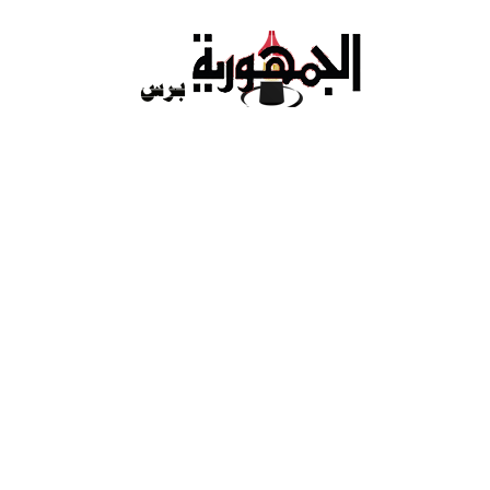
Ski
t
conten