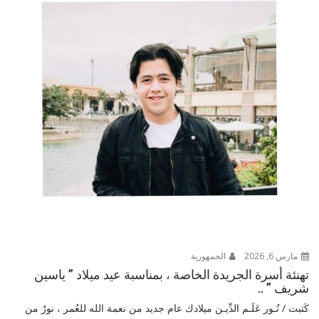
مارس 6, 2026
الجمهورية
تهنئة أسرة الجريدة الخاصة ، بمناسبة عيد ميلاد ” ياسين
شريف ” ..
كَتبت / نُـور عَلَـم الدِّيـن ميلادك عام جديد من نعمة الله للعُمر ، نورٌ من