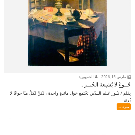
مارس 15, 2026
الجمهورية
جُــوعٌ لا يُشبِعهُ الخُبــز ..
بِقَلَم / نـُـور عَـلم الــدّين نَجْتمع حَول مائدةٍ واحدة ، لكنَّ لكلٍّ منّا جوعًا لا
يُرى...
منوعات