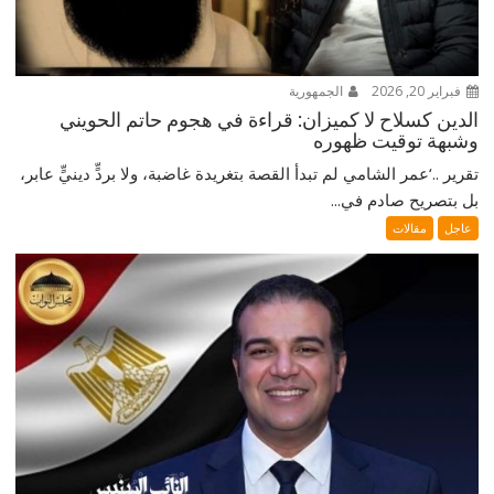
فبراير 20, 2026
الجمهورية
الدين كسلاح لا كميزان: قراءة في هجوم حاتم الحويني
وشبهة توقيت ظهوره
تقرير ..‘عمر الشامي لم تبدأ القصة بتغريدة غاضبة، ولا بردٍّ دينيٍّ عابر،
بل بتصريح صادم في...
عاجل
مقالات