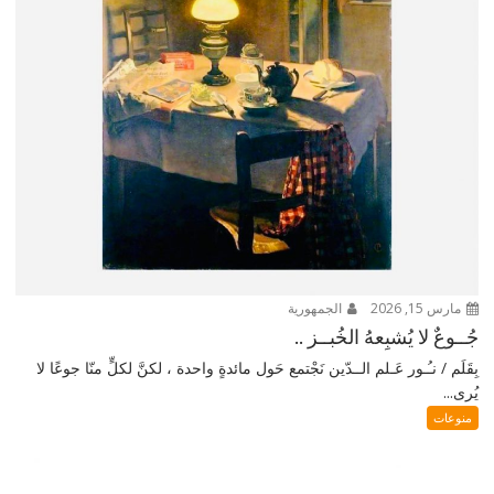
مارس 15, 2026
الجمهورية
جُــوعٌ لا يُشبِعهُ الخُبــز ..
بِقَلَم / نـُـور عَـلم الــدّين نَجْتمع حَول مائدةٍ واحدة ، لكنَّ لكلٍّ منّا جوعًا لا
يُرى...
منوعات