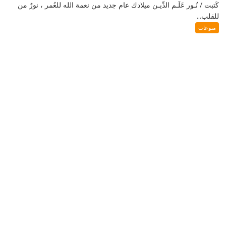
كَتبت / نُـور عَلَـم الدِّيـن ميلادك عام جديد من نعمة الله للعُمر ، نورٌ من
للقلب...
منوعات