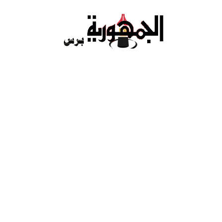
Ski
t
conten