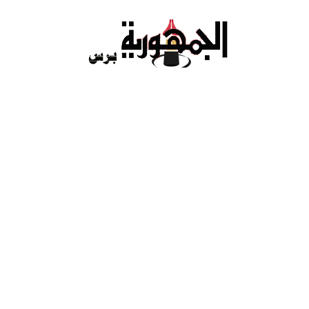
Ski
t
conten