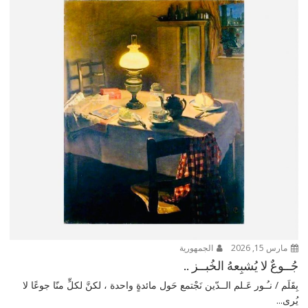
مارس 15, 2026
الجمهورية
جُــوعٌ لا يُشبِعهُ الخُبــز ..
بِقَلَم / نـُـور عَـلم الــدّين نَجْتمع حَول مائدةٍ واحدة ، لكنَّ لكلٍّ منّا جوعًا لا
يُرى...