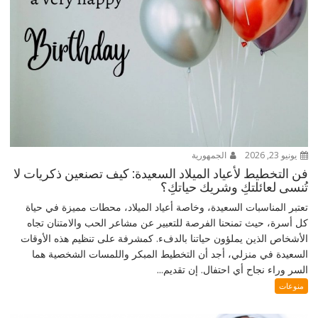
يونيو 23, 2026
الجمهورية
فن التخطيط لأعياد الميلاد السعيدة: كيف تصنعين ذكريات لا
تُنسى لعائلتكِ وشريك حياتكِ؟
تعتبر المناسبات السعيدة، وخاصة أعياد الميلاد، محطات مميزة في حياة
كل أسرة، حيث تمنحنا الفرصة للتعبير عن مشاعر الحب والامتنان تجاه
الأشخاص الذين يملؤون حياتنا بالدفء. كمشرفة على تنظيم هذه الأوقات
السعيدة في منزلي، أجد أن التخطيط المبكر واللمسات الشخصية هما
السر وراء نجاح أي احتفال. إن تقديم...
منوعات