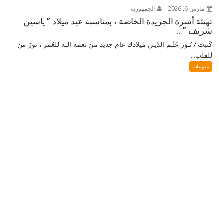
مارس 6, 2026
الجمهورية
تهنئة أسرة الجريدة الخاصة ، بمناسبة عيد ميلاد ” ياسين
شريف ” ..
كَتبت / نُـور عَلَـم الدِّيـن ميلادك عام جديد من نعمة الله للعُمر ، نورٌ من
للقلب...
منوعات