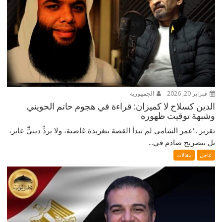
فبراير 20, 2026
الجمهورية
الدين كسلاح لا كميزان: قراءة في هجوم حاتم الحويني
وشبهة توقيت ظهوره
تقرير ..‘عمر الشامي لم تبدأ القصة بتغريدة غاضبة، ولا بردٍّ دينيٍّ عابر،
بل بتصريح صادم في...
عاجل
مقالات