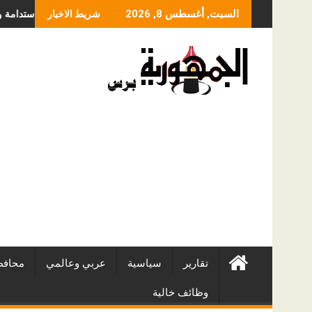
Skip
 تتألق في مهرجان الصخرة الدولي للفاشون.. وتُتوَّج بلقب أفضل مصممة أزياء لعام 
كمبوند لوميا لاجونز: 
السبت, أغسطس 8, 2026
شريط الاخبار
to
content
تقارير
سياسية
عربي وعالمي
محافظ
وظائف خالية