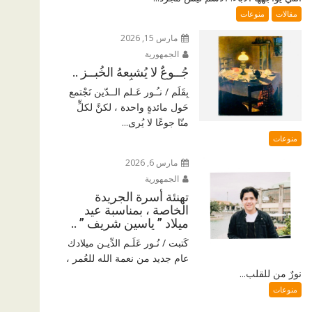
مقالات
منوعات
مارس 15, 2026
الجمهورية
جُــوعٌ لا يُشبِعهُ الخُبــز ..
بِقَلَم / نـُـور عَـلم الــدّين نَجْتمع
حَول مائدةٍ واحدة ، لكنَّ لكلٍّ
منّا جوعًا لا يُرى...
منوعات
مارس 6, 2026
الجمهورية
تهنئة أسرة الجريدة
الخاصة ، بمناسبة عيد
ميلاد ” ياسين شريف ” ..
كَتبت / نُـور عَلَـم الدِّيـن ميلادك
عام جديد من نعمة الله للعُمر ،
نورٌ من للقلب...
منوعات