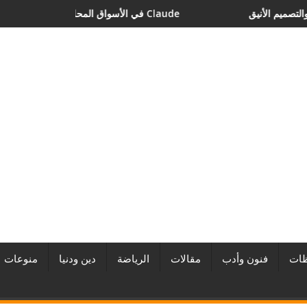
2026
منارة الاستدامة والتصميم الأنيق
دن آند برادستريت جنوب آسيا والشرق الأوسط تُطلق تعاون دن آند برادستريت مع Anthropic في الأسواق المحلية، لتحويل الامتثال المعتمد على الذكاء الاصطناعي عبر Claude
ات
فنون وأدب
مقالات
الرياضة
دين ودنيا
منوعات