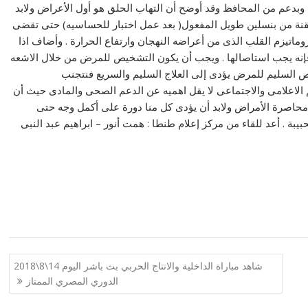
 وبدعم من المحافظ وقد أوضح أن التهاب الحلق هو أول الأعراض ولابد
حقنة من بنسلين طويل المفعول( بعد عمل اختبار للحساسيه) حتى تقضى
اتيزم القلب الذى من أعراضه النهجان وارتفاع الحرارة . وأضاف اذا
ين أكثر من 6 مرات خلال العام فإنه يجب استاصالها . ويجب أن يكون التشخيص للمرض من خلال الاشعه
 السليم للمرض يؤدى إلى العلاج السليم والسريع فنتجنب
الاعلامى والاجتماعى لا يقل اهميه عن الدعم الصحى والمادى حيث أن
محاصرة الأمراض ولابد أن يؤدى كل منا دورة على أكمل وجه حتى
بة . أعد للقاء من مركز إعلام طنطا : همت أنور – ابراهيم عبد النبى
شاهد مباراة الداخلية والانتاج الحربي بث باشر اليوم 14\8\2018
الدوري المصري الممتاز