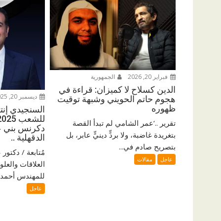
فبراير 20, 2026
الجمهورية
الدين كسلاح لا كميزان: قراءة في
ديسمبر 20, 2025
هجوم حاتم الحويني وشبهة توقيت
ظهوره
السنجيدي إنتزع
تقرير ..‘عمر الشامي لم تبدأ القصة
دكرنس بني ع
بتغريدة غاضبة، ولا بردٍّ دينيٍّ عابر، بل
الدقهلية ..
بتصريح صادم في...
مُتابعة / دكتو
عاجل
مقالات
العلاقات والعلو
للمهندس أحمد ا
عاجل