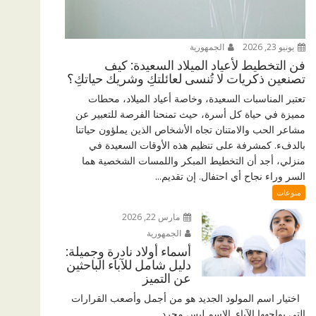
يونيو 23, 2026
الجمهورية
فن التخطيط لأعياد الميلاد السعيدة: كيف
تصنعين ذكريات لا تُنسى لعائلتكِ وشريك حياتكِ؟
تعتبر المناسبات السعيدة، وخاصة أعياد الميلاد، محطات
مميزة في حياة كل أسرة، حيث تمنحنا الفرصة للتعبير عن
مشاعر الحب والامتنان تجاه الأشخاص الذين يملؤون حياتنا
بالدفء. كمشرفة على تنظيم هذه الأوقات السعيدة في
منزلي، أجد أن التخطيط المبكر واللمسات الشخصية هما
السر وراء نجاح أي احتفال. إن تقديم...
منوعات
مارس 22, 2026
الجمهورية
أسماء أولاد نادرة وجميلة:
دليل شامل للآباء الباحثين
عن التميز
اختيار اسم المولود الجديد هو من أجمل وأصعب القرارات
التي يواجهها الآباء. الاسم ليس مجرد...