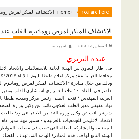
You are here
Home
الاكتشاف المبكر لمرض رومات
الاكتشاف المبكر لمرض روماتيزم القلب عند 
أغسطس 14, 2018
الجمهورية
عبده البربري
فى اطار التعاون بين الهيئة العامة للاستعلامات والاتحاد ال
وذلك من خلال مبادرة ” الاكتشاف المبكر لمرض روماتيزم ا
حاضر فى اللقاء ا.د / علاء الغمراوى استشارى القلب ومدير
الغربيه المهندس / فتحى الفقى رئيس مركز ومدينة طنطا نائب
نهاد عفيفى مدير الطب العلاجى نائب عن وكيل وزارة الصح
شرشر نائب عن وكيل وزارة التضامن الاجتماعى ود/ طلعت عب
الاتحاد الاقليمى للجمعيات بالغربيه وا/ سمير مهنا مدير عام 
المختلفه والمشاركه الفعاله التى تصب فى مصلحة المواطن 
الهيئه التابع لها فى هذه المبادرة الهامه التى تهدف القض