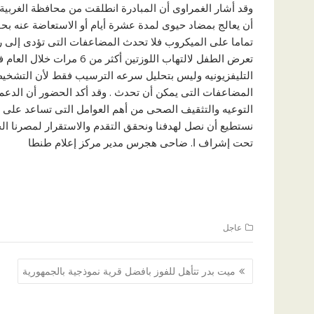
وقد أشار الغمراوى أن المبادرة انطلقت من محافظة الغربية
أن يعالج بمضاد حيوى لمدة عشرة أيام أو الاستعاضة عنه ب
تماما على الميكروب فلا تحدث المضاعفات التى تؤدى إلى روم
تعرض الطفل لالتهاب اللوزت
التليفزيونيه وليس بتحليل سرعه الترسيب فقط لأن التشخيص
المضاعفات التى يمكن أن تحدث . وقد أكد الحضور أن الدعم 
التوعيه والتثقيف الصحى من أهم العوامل التى تساعد على 
نستطيع أن نصل لهدفنا ونحقق التقدم والاستقرار لمصرنا الحبي
تحت إشراف ا. ضاحى هجرس مدير مركز إعلام طنطا
عاجل
تصفّح
ميت بدر تتأهل للفوز بافضل قرية نموذجية بالجمهورية
المقالات