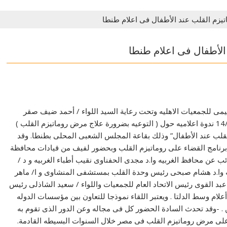
يزم القلب عند الأطفال فى اعلام طنطا
الأطفال فى اعلام طنطا
اقليمى للجمعيات الاهليه وتحت رعاية السيد اللواء / أحمد ضيف صقر
محافظ الغربية عقد مركز اعلام طنطا اليوم الثلاثاء 14/8/2018 ندوة اعلاميه حول ( التوعيه بضرورة علاج مرض روماتيزم القلب )
لقلب عند الأطفال” وذلك بقاعة المجلس الشعبى المحلى بطنطا. وقد
 برنامج القضاء على روماتيزم القلب وبحضور لفيف من قيادات محافظة
 عن محافظ الغربيه وا.د مجدى الحفناوى نقيب أطباء الغربيه و د /
ه وا.د هشام صبحى رئيس وحدة القلب بمستشفى المنشاوى و ا/ ماهر
د القوى رئيس الاتحاد العام للجمعيات واللواء / سعيد الشاذلى رئيس
أعلام وسط الدلتا . ويعتبر اللقاء نموذجا للتعاون بين مؤسسات الدوله
. -وقد تحدث السادة الحضور كل فى مجاله وعن الدور الذى تقوم به
اء على مرض روماتيزم القلب فى مصر خلال السنوات البسيطه القادمة.