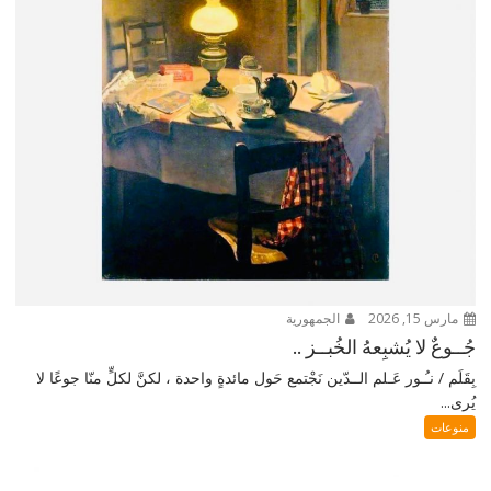
مارس 15, 2026
الجمهورية
جُــوعٌ لا يُشبِعهُ الخُبــز ..
بِقَلَم / نـُـور عَـلم الــدّين نَجْتمع حَول مائدةٍ واحدة ، لكنَّ لكلٍّ منّا جوعًا لا
يُرى...
منوعات