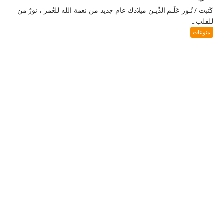
كَتبت / نُـور عَلَـم الدِّيـن ميلادك عام جديد من نعمة الله للعُمر ، نورٌ من
للقلب...
منوعات