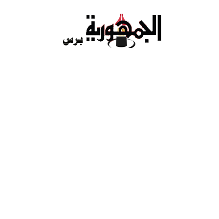
Ski
t
conten