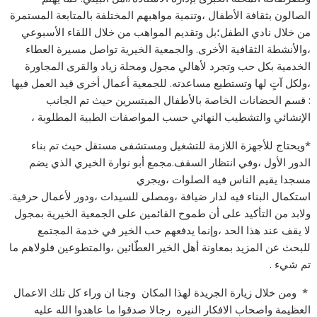
الصالون بثقافة الأطفال ،وتنمية مواهبهم المختلفة بالمتابعة المستمرة
من خلال نادي الطفل؛بل وتقديم المواهب من خلال اللقاء الأسبوعي
،والأنشطة الثقافية الأخرى. والجمعية الخيرية تواصل مسيرة العطاء
الخدمية بكل حب وتجرد لأهالي مجول ومحلة زياد والقرى المجاورة
،ولكل آتٍ لها وتستطيع مساعدته. للجمعية أعمال أخرى قيد العمل فيها
: قسم الحضانات الخاصة بالأطفال المبتسرين حيث تم الجانب
الإنشائي والتشطيب النهائي حسب المواصفات الطبية المطلوبة ،
*ويحتاج للأجهزة اللازمة للتشغيل ومستشفى مستقل حيث تم بناء
الدور الأول ،وفي انتظار السقف.مجمع أبو نوارة الخيري الذي يضم
مسجدا يقيم الناس فيه الصلوات ،ويجري
استكمال البناء فيه لدار ضيافة ،ومصلى للسيدات ،ودور لأعمال حرفية.
ولابد من التأكيد على أن طموح القائمين على الجمعية الخيرية بمجول
لا يقف عند هذا الحد ،وإنما يدفعهم حب الخير في خدمة المجتمع
للبحث عن المزيد بمعاونة أهل الخير العطّائين ،والمتطوعين فلولاهم ما
تم شيء .
* ومن خلال زيارة الجريدة لهذا المكان وجنا ان وراء كل تلك الاعمال
العظيمة واصحاب الافكار النيره رجالا صدقوا ما عاهدوا الله عليه