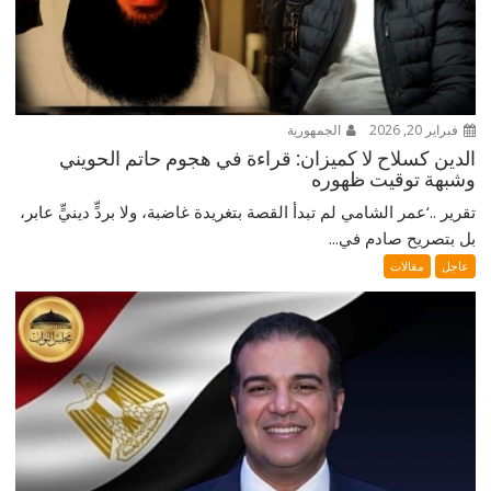
فبراير 20, 2026
الجمهورية
الدين كسلاح لا كميزان: قراءة في هجوم حاتم الحويني
وشبهة توقيت ظهوره
تقرير ..‘عمر الشامي لم تبدأ القصة بتغريدة غاضبة، ولا بردٍّ دينيٍّ عابر،
بل بتصريح صادم في...
عاجل
مقالات