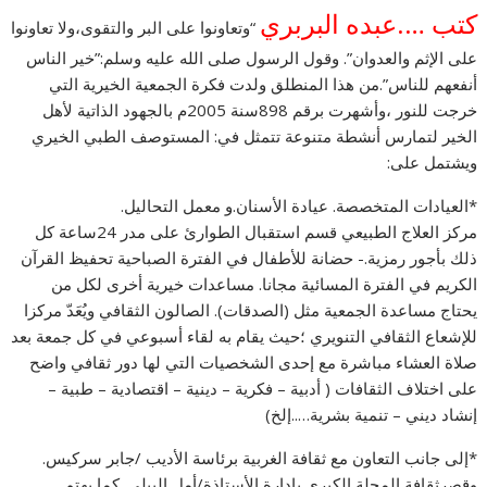
كتب ….عبده البربري
“وتعاونوا على البر والتقوى،ولا تعاونوا
على الإثم والعدوان”. وقول الرسول صلى الله عليه وسلم:”خير الناس
أنفعهم للناس”.من هذا المنطلق ولدت فكرة الجمعية الخيرية التي
خرجت للنور ،وأشهرت برقم 898سنة 2005م بالجهود الذاتية لأهل
الخير لتمارس أنشطة متنوعة تتمثل في: المستوصف الطبي الخيري
ويشتمل على:
*العيادات المتخصصة. عيادة الأسنان.و معمل التحاليل.
مركز العلاج الطبيعي قسم استقبال الطوارئ على مدر
24ساعة كل
ذلك بأجور رمزية.- حضانة للأطفال في الفترة الصباحية تحفيظ القرآن
الكريم في الفترة المسائية مجانا. مساعدات خيرية أخرى لكل من
يحتاج مساعدة الجمعية مثل (الصدقات). الصالون الثقافي ويُعَدّ مركزا
للإشعاع الثقافي التنويري ؛حيث يقام به لقاء أسبوعي في كل جمعة بعد
صلاة العشاء مباشرة مع إحدى الشخصيات التي لها دور ثقافي واضح
على اختلاف الثقافات ( أدبية – فكرية – دينية – اقتصادية – طبية –
إنشاد ديني – تنمية بشرية…..إلخ)
*
إلى جانب التعاون مع ثقافة الغربية برئاسة الأديب /جابر سركيس.
وقصرثقافة المحلة الكبرى بإدارة الأستاذة/أمل البيلي. كما يهتم