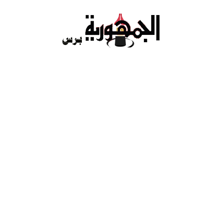
Ski
t
conten