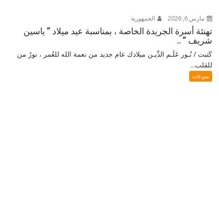
مارس 6, 2026
الجمهورية
تهنئة أسرة الجريدة الخاصة ، بمناسبة عيد ميلاد ” ياسين
شريف ” ..
كَتبت / نُـور عَلَـم الدِّيـن ميلادك عام جديد من نعمة الله للعُمر ، نورٌ من
للقلب...
منوعات