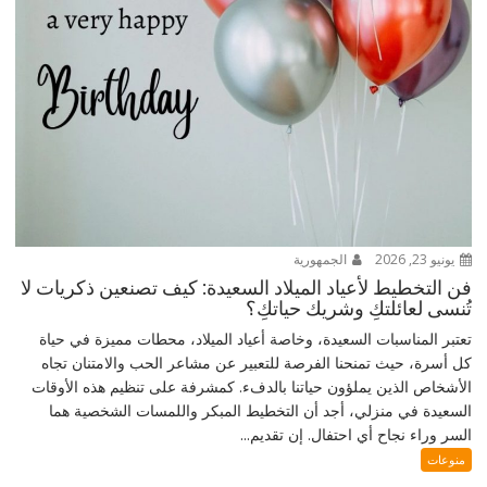
يونيو 23, 2026
الجمهورية
فن التخطيط لأعياد الميلاد السعيدة: كيف تصنعين ذكريات لا
تُنسى لعائلتكِ وشريك حياتكِ؟
تعتبر المناسبات السعيدة، وخاصة أعياد الميلاد، محطات مميزة في حياة
كل أسرة، حيث تمنحنا الفرصة للتعبير عن مشاعر الحب والامتنان تجاه
الأشخاص الذين يملؤون حياتنا بالدفء. كمشرفة على تنظيم هذه الأوقات
السعيدة في منزلي، أجد أن التخطيط المبكر واللمسات الشخصية هما
السر وراء نجاح أي احتفال. إن تقديم...
منوعات