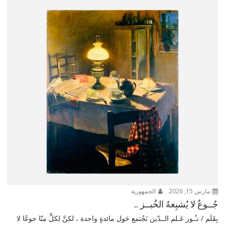
مارس 15, 2026
الجمهورية
جُــوعٌ لا يُشبِعهُ الخُبــز ..
بِقَلَم / نـُـور عَـلم الــدّين نَجْتمع حَول مائدةٍ واحدة ، لكنَّ لكلٍّ منّا جوعًا لا