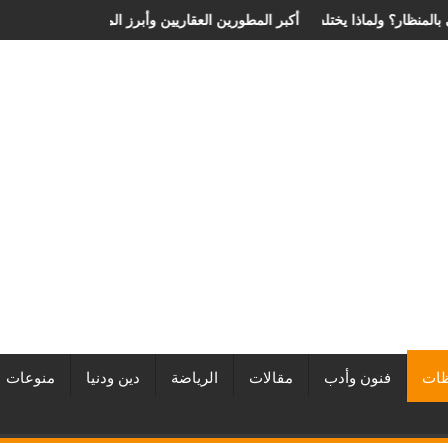
ة الانزلاق الغضروفي بالمنظار؟ ولماذا يختلف من مريض لآخر؟
أفضل شركات التطوير العقاري في مصر من URE | أكبر المطورين العق
ات
فنون وأدب
مقالات
الرياضة
دين ودنيا
منوعات