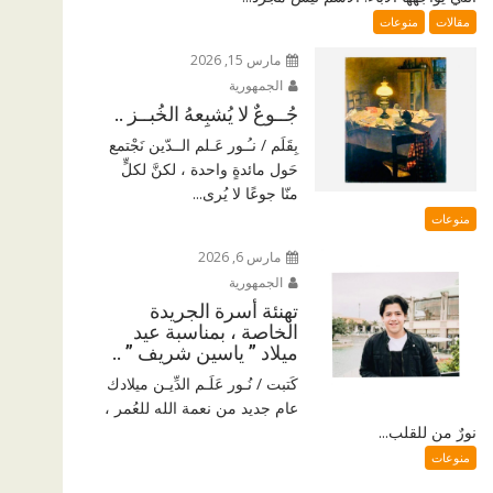
مقالات
منوعات
مارس 15, 2026
الجمهورية
جُــوعٌ لا يُشبِعهُ الخُبــز ..
بِقَلَم / نـُـور عَـلم الــدّين نَجْتمع
حَول مائدةٍ واحدة ، لكنَّ لكلٍّ
منّا جوعًا لا يُرى...
منوعات
مارس 6, 2026
الجمهورية
تهنئة أسرة الجريدة
الخاصة ، بمناسبة عيد
ميلاد ” ياسين شريف ” ..
كَتبت / نُـور عَلَـم الدِّيـن ميلادك
عام جديد من نعمة الله للعُمر ،
نورٌ من للقلب...
منوعات