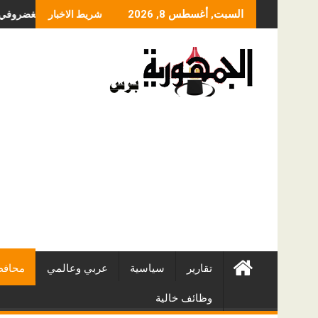
Skip
ما الذي يحدد سعر عملي
السبت, أغسطس 8, 2026
شريط الاخبار
to
content
تقارير
سياسية
عربي وعالمي
محافظ
وظائف خالية