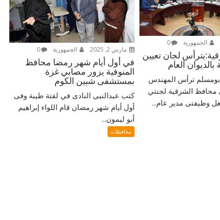
الجمهورية
0
مارس 2, 2025
الجمهورية
0
ية:يترأس لجان تعيين
في أول أيام شهر رمضا محافظ
بالديوان العام
المنوفية يزور مصابي غزة
ومسلم ترأس المهندس
بمستشفى شبين الكوم
 محافظ الشرقية لجنتي
كتب عبدالنبى النادى في لفتة طيبة وفى
غل وظيفتى مدير عام...
أول أيام شهر رمضان قام اللواء إبراهيم
أبو ليمون...
محافظات