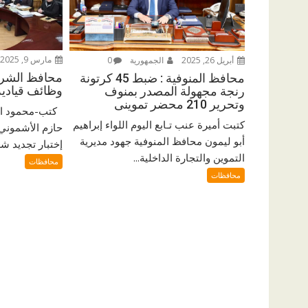
مارس 9, 2025
أبريل 26, 2025
الجمهورية
0
محافظ الشرق
محافظ المنوفية : ضبط 45 كرتونة
وظائف قيادية 
رنجة مجهولة المصدر بمنوف
وتحرير 210 محضر تموينى
كتب-محمود اب
كتبت أميرة عنب تـابع اليوم اللواء إبراهيم
حازم الأشموني
أبو ليمون محافظ المنوفية جهود مديرية
إختبار تجديد ش
التموين والتجارة الداخلية...
محافظات
محافظات