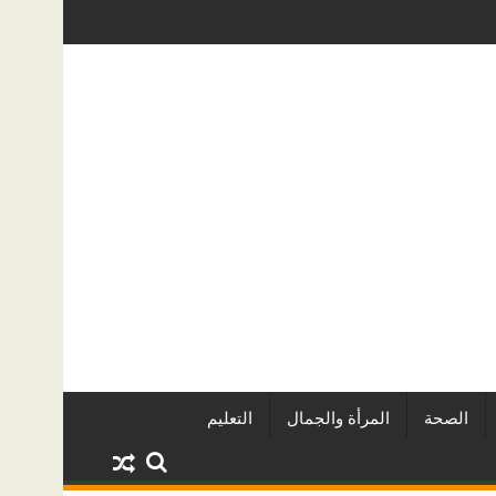
اريين وأبرز المشروعات
دينا أبو ضيف تتألق في مهرجان الصخرة الدو
الصحة
المرأة والجمال
التعليم