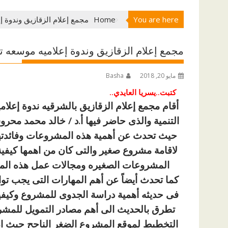
You are here
Home
مجمع إعلام الزقازيق وندوة 
مجمع إعلام الزقازيق وندوة إعلاميه موسعه ت
مايو 20, 2018
Basha
كتبت..يسريا العايدي..
أقام مجمع إعلام الزقازيق بالشرقيه ندوة إعل
التنمية والذى حاضر فيها أ.د / خالد محمد محر
حيث تحدث عن أهمية هذه المشروعات وفائدتها
لاقامة مشروع صغير والتى كان من اهمها كيف
المشروعات الصغيره ومجالات عمل هذه الم
كما تحدث أيضاً عن أهم المهارات التى يجب توا
فى حديثه أهمية دراسة الجدوى للمشروع وكيفية 
تطرق بالحديث الى أهم مصادر التمويل للمشر
التخطيط لموقع المشروع الضغر الناجح حيث ان