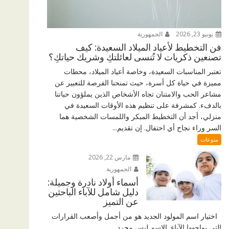
يونيو 23, 2026
الجمهورية
فن التخطيط لأعياد الميلاد السعيدة: كيف
تصنعين ذكريات لا تُنسى لعائلتكِ وشريك حياتكِ؟
تعتبر المناسبات السعيدة، وخاصة أعياد الميلاد، محطات
مميزة في حياة كل أسرة، حيث تمنحنا الفرصة للتعبير عن
مشاعر الحب والامتنان تجاه الأشخاص الذين يملؤون حياتنا
بالدفء. كمشرفة على تنظيم هذه الأوقات السعيدة في
منزلي، أجد أن التخطيط المبكر واللمسات الشخصية هما
السر وراء نجاح أي احتفال. إن تقديم...
منوعات
مارس 22, 2026
الجمهورية
أسماء أولاد نادرة وجميلة:
دليل شامل للآباء الباحثين
عن التميز
اختيار اسم المولود الجديد هو من أجمل وأصعب القرارات
التي يواجهها الآباء. الاسم ليس مجرد...