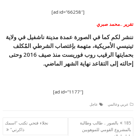
[ad id=”66258″]
تقرير ..محمد صبري
ننشر لكم كما
في الصورة عمدة مدينة ناشفيل في ولاية
تينيسي الأمريكية، متهمة بإغتصاب الشرطي المٌكلف
بحمايتها الرقيب روب فوريست منذ صيف 2016 وحتى
إحالته إلى التقاعد نهاية الشهر الماضي.
[ad id=”1177″]
عربي وعالمي
عاجل
تصفّح
185بالصور .. طالب وطالبة
نجلاء فتحي تكتب “اسمك
المقالات
بالمشروع القومي للموهوبين
ذاكرتي”