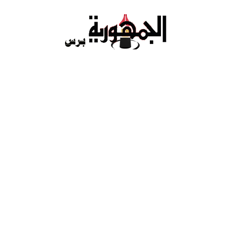
Ski
t
conten