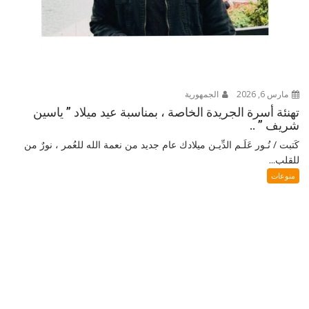
مارس 6, 2026
الجمهورية
تهنئة أسرة الجريدة الخاصة ، بمناسبة عيد ميلاد ” ياسين
شريف ” ..
كَتبت / نُـور عَلَـم الدِّيـن ميلادك عام جديد من نعمة الله للعُمر ، نورٌ من
للقلب...
منوعات