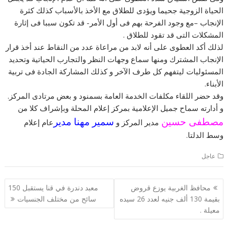
الحياة الزوجية جحيما ويؤدى للطلاق مع الأخذ بالأسباب كذلك كثرة
الإنجاب –مع وجود الفرحة بهم فى أول الأمر- قد تكون سببا فى إثارة
المشكلات التى قد تقود للطلاق .
لذلك أكد العطوى على أنه لابد من مراعاة عدد من النقاط عند أخذ قرار
الإنجاب المشترك ومنها سماع وجهات النظر والتجارب الحياتية وتحديد
المسئوليات ليتفهم كل طرف الآخر و كذلك المشاركة الجادة فى تربية
الأبناء.
وقد حضر اللقاء مكلفات الخدمة العامة بسمنود و بعض مرتادى المركز.
و أدارته سماح جميل الإعلامية بمركز إعلام المحلة وبإشراف كلا من
مصطفى حسين
سمير مهنا مدير
مدير المركز و
عام إعلام
وسط الدلتا.
عاجل
تصفّح
محافظ الغربية يوزع قروض
معبد دندرة في قنا يستقبل 150
المقالات
بقيمة 130 ألف جنيه لعدد 26 سيده
سائح من مختلف الجنسيات
معيلة .