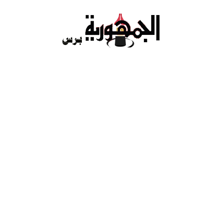
Ski
t
conten