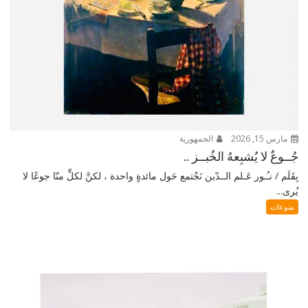
مارس 15, 2026
الجمهورية
جُــوعٌ لا يُشبِعهُ الخُبــز ..
بِقَلَم / نـُـور عَـلم الــدّين نَجْتمع حَول مائدةٍ واحدة ، لكنَّ لكلٍّ منّا جوعًا لا
يُرى...
منوعات