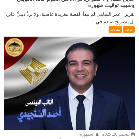
وشبهة توقيت ظهوره
تقرير ..‘عمر الشامي لم تبدأ القصة بتغريدة غاضبة، ولا بردٍّ دينيٍّ عابر،
بل بتصريح صادم في...
عاجل
مقالات
ديسمبر 20, 2025
الجمهورية