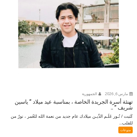
مارس 6, 2026
الجمهورية
تهنئة أسرة الجريدة الخاصة ، بمناسبة عيد ميلاد ” ياسين
شريف ” ..
كَتبت / نُـور عَلَـم الدِّيـن ميلادك عام جديد من نعمة الله للعُمر ، نورٌ من
للقلب...
منوعات