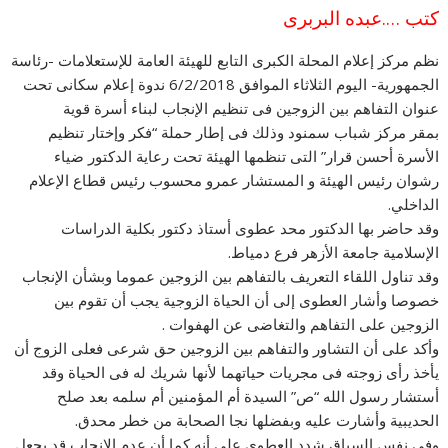
كتب ….عبده البربرى
نظم مركز إعلام المحلة الكبرى التابع للهيئة العامة للإستعلامات -رئاسة
الجمهورية- اليوم الثلاثاء الموافق 6/2/2018 ندوة إعلام سكانى تحت
عنوان التفاهم بين الزوجين فى تنظيم الإنجاب لبناء أسرة قوية
بمقر مركز شباب سمنود وذلك فى إطار حملة “فكر وإختار تنظيم
الأسرة أحسن قرار” التى تنظمها الهيئة تحت رعاية الدكتور ضياء
رشوان رئيس الهيئة و المستشار عمرو محسوب رئيس قطاع الإعلام
الداخلي.
وقد حاضر بها الدكتور محد عطوى أستاذ دكتور بكلية الدراسات
الإسلامية جامعة الأزهر فرع دمياط.
وقد تنا
ول اللقاء التعريف بالتفاهم بين الزوجين عموما وبشأن الإنجاب
خصوصا وأشار العطوى إلى أن الحياة الزوجية يجب أن تقوم بين
الزوجين على التفاهم والتغاضى عن الهفوات .
وأكد على أن التشاور والتفاهم بين الزوجين حق شرعى فعلى الزوج أن
يأخذ رأى زوجته فى مجريات حياتهما لأنها شريك له فى الحياة وقد
أستشار رسول الله “ص” السيدة أم المؤمنين أم سلمه بعد صلح
الحديبية وأشارت عليه وبفضلها نجا الصحابة من خطر محدق.
وفى نفس السياق شدد العطوى على أنه كما أن عدم الإنجاب قد يجعل