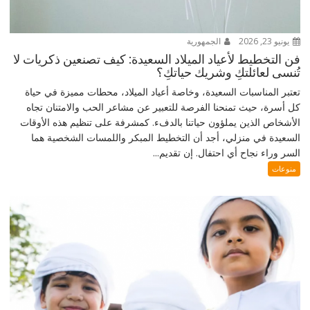
يونيو 23, 2026
الجمهورية
فن التخطيط لأعياد الميلاد السعيدة: كيف تصنعين ذكريات لا
تُنسى لعائلتكِ وشريك حياتكِ؟
تعتبر المناسبات السعيدة، وخاصة أعياد الميلاد، محطات مميزة في حياة
كل أسرة، حيث تمنحنا الفرصة للتعبير عن مشاعر الحب والامتنان تجاه
الأشخاص الذين يملؤون حياتنا بالدفء. كمشرفة على تنظيم هذه الأوقات
السعيدة في منزلي، أجد أن التخطيط المبكر واللمسات الشخصية هما
السر وراء نجاح أي احتفال. إن تقديم...
منوعات