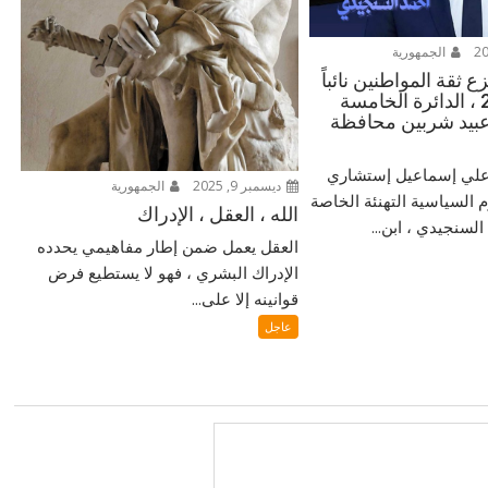
الجمهورية
 ثقة المواطنين نائباً
للشعب 2025 ، الدائرة الخامسة
بيد شربين محافظة
ر علي إسماعيل إستشاري
ديسمبر 9, 2025
الجمهورية
م السياسية التهنئة الخاصة
الله ، العقل ، الإدراك
لسنجيدي ، ابن...
العقل يعمل ضمن إطار مفاهيمي يحدده
الإدراك البشري ، فهو لا يستطيع فرض
قوانينه إلا على...
عاجل