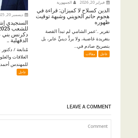
فبراير 20, 2026
الجمهورية
الدين كسلاح لا كميزان: قراءة في
ديسمبر 20, 2025
هجوم حاتم الحويني وشبهة توقيت
ظهوره
السنجيدي إنتزع
تقرير ..‘عمر الشامي لم تبدأ القصة
دكرنس بني ع
بتغريدة غاضبة، ولا بردٍّ دينيٍّ عابر، بل
الدقهلية ..
بتصريح صادم في...
مُتابعة / دكتو
عاجل
مقالات
العلاقات والعلو
للمهندس أحمد ا
عاجل
LEAVE A COMMENT