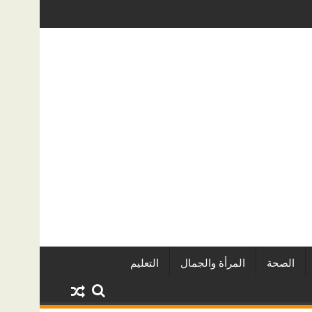
ريين وأبرز المشروعات
دينا أبو ضيف تتألق في مهرجان الصخرة الدو
الصحة
المرأة والجمال
التعليم