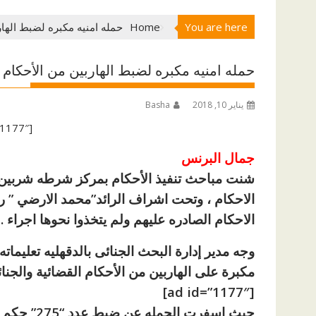
You are here
Home
حمله امنيه مكبره لضبط الهار
حمله امنيه مكبره لضبط الهاربين من الأحكام 
يناير 10, 2018
Basha
[ad id=”1177″]
جمال البرنس
شنت مباحث تنفيذ الأحكام بمركز شرطه شربين 
الاحكام ، وتحت اشراف الرائد”محمد الارضي ” ر
الاحكام الصادره عليهم ولم يتخذوا نحوها اجراء .
وجه مدير إدارة البحث الجنائى بالدقهليه تعليما
مكبرة ع
لى الهاربين من الأحكام القضائية والجنائ
[ad id=”1177″]
حيث اسفرت الحمله عن ضبط عدد “275” حكم ما بين جزئ ومستانف وكذا عدد “20” حكم نهائي..