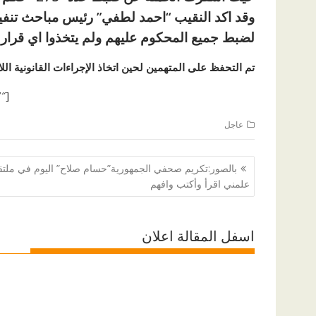
وقد اكد النقيب “احمد لطفي” رئيس مباحث تنفيذ 
لضبط جميع المحكوم عليهم ولم يتخذوا اي قرار 
تم التحفظ على المتهمين لحين اتخاذ الإجراءات القانونية اللا
[ad id=”1177″]
عاجل
تصفّح
بالصور:تكريم صحفي الجمهورية”حسام صلاح” اليوم في ملت
المقالات
علمني اقرأ وأكتب وافهم
اسفل المقالة اعلان