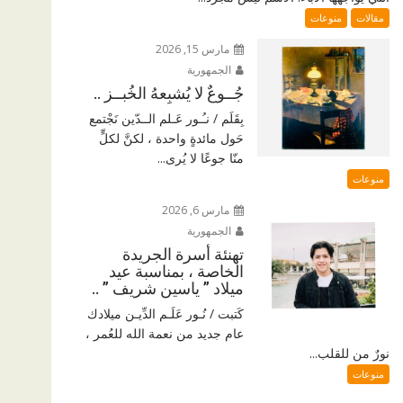
مقالات
منوعات
مارس 15, 2026
الجمهورية
جُــوعٌ لا يُشبِعهُ الخُبــز ..
بِقَلَم / نـُـور عَـلم الــدّين نَجْتمع
حَول مائدةٍ واحدة ، لكنَّ لكلٍّ
منّا جوعًا لا يُرى...
منوعات
مارس 6, 2026
الجمهورية
تهنئة أسرة الجريدة
الخاصة ، بمناسبة عيد
ميلاد ” ياسين شريف ” ..
كَتبت / نُـور عَلَـم الدِّيـن ميلادك
عام جديد من نعمة الله للعُمر ،
نورٌ من للقلب...
منوعات