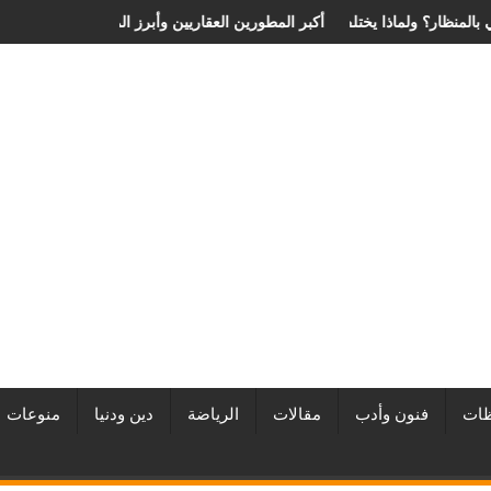
 الانزلاق الغضروفي بالمنظار؟ ولماذا يختلف من مريض لآخر؟
أفضل شركات التطوير العقاري في مصر من URE | أكبر المطورين العقا
ات
فنون وأدب
مقالات
الرياضة
دين ودنيا
منوعات