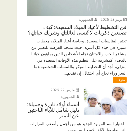
يونيو 23, 2026
الجمهورية
فن التخطيط لأعياد الميلاد السعيدة: كيف
تصنعين ذكريات لا تُنسى لعائلتكِ وشريك حياتكِ؟
تعتبر المناسبات السعيدة، وخاصة أعياد الميلاد، محطات
مميزة في حياة كل أسرة، حيث تمنحنا الفرصة للتعبير عن
مشاعر الحب والامتنان تجاه الأشخاص الذين يملؤون حياتنا
بالدفء. كمشرفة على تنظيم هذه الأوقات السعيدة في
منزلي، أجد أن التخطيط المبكر واللمسات الشخصية هما
السر وراء نجاح أي احتفال. إن تقديم...
منوعات
مارس 22, 2026
الجمهورية
أسماء أولاد نادرة وجميلة:
دليل شامل للآباء الباحثين
عن التميز
اختيار اسم المولود الجديد هو من أجمل وأصعب القرارات
التي يواجهها الآباء. الاسم ليس مجرد...