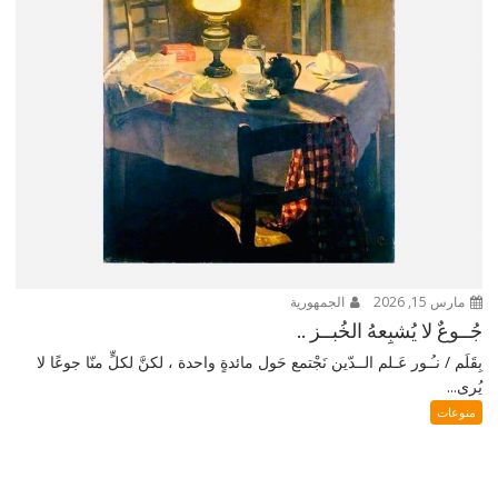
مارس 15, 2026
الجمهورية
جُــوعٌ لا يُشبِعهُ الخُبــز ..
بِقَلَم / نـُـور عَـلم الــدّين نَجْتمع حَول مائدةٍ واحدة ، لكنَّ لكلٍّ منّا جوعًا لا
يُرى...
منوعات