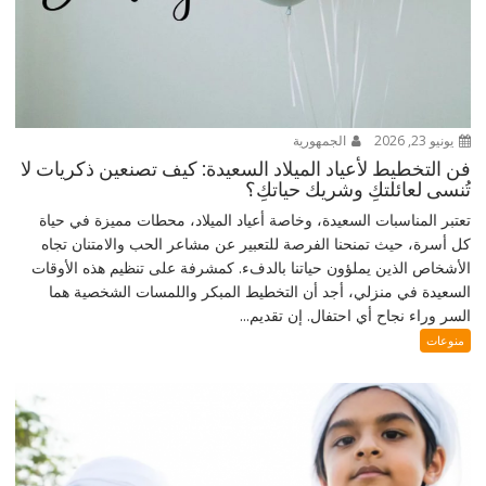
يونيو 23, 2026
الجمهورية
فن التخطيط لأعياد الميلاد السعيدة: كيف تصنعين ذكريات لا
تُنسى لعائلتكِ وشريك حياتكِ؟
تعتبر المناسبات السعيدة، وخاصة أعياد الميلاد، محطات مميزة في حياة
كل أسرة، حيث تمنحنا الفرصة للتعبير عن مشاعر الحب والامتنان تجاه
الأشخاص الذين يملؤون حياتنا بالدفء. كمشرفة على تنظيم هذه الأوقات
السعيدة في منزلي، أجد أن التخطيط المبكر واللمسات الشخصية هما
السر وراء نجاح أي احتفال. إن تقديم...
منوعات