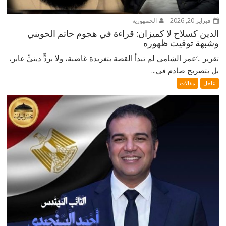
فبراير 20, 2026
الجمهورية
الدين كسلاح لا كميزان: قراءة في هجوم حاتم الحويني
وشبهة توقيت ظهوره
تقرير ..‘عمر الشامي لم تبدأ القصة بتغريدة غاضبة، ولا بردٍّ دينيٍّ عابر،
بل بتصريح صادم في...
عاجل
مقالات