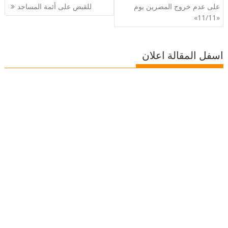
المقالات
على عدم خروج المصرين يوم
للقبض على أئمة المساجد
«11/11»
اسفل المقالة اعلان