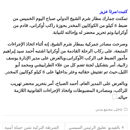
كتبت/مرثا عزيز
تمكنت جمارك مطار شرم الشيخ الدولي صباح اليوم الخميس من
ضبط 6 كيلو من الكوكايين المخدر بحوزة راكب أوكرانى، قادم من
أوكرانيا،وتم تحرير محضر له وإحالته للنيابة.
وصرحت مصادر جمركية بمطار شرم الشيخ، إنه أثناء اتخاذ الإجراءات
المتبعة، على ركاب الرحلة القادمة من أوكرانيا اشتبه أحمد سيد إبراهيم
مأمور الضبط فى الركب الأوكرانى،وبالعرض على مدير الإدارة يوسف
زلابية، أمر بتشكيل لجنة تضم كل من علاء
الطرابيشي ومحمد أبو
الليل،حيث تم تفتيش حقائبه وعثر بداخلها على 6 كيلو كوكايين المخدر.
وبالعرض على المدير العام، أحمد الصباح، أمر بتحرير محضر تهريب
للراكب، ومصادرة المضبوطات واتخاذ الإجراءات القانونية اللازمة
حياله.
,
عاجل
مجتمع مدني
تصفّح
بالفيديو: تعليق الرئيس السيسي
الشرطة التركية تشن حملة أمنية