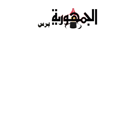
Ski
t
conten