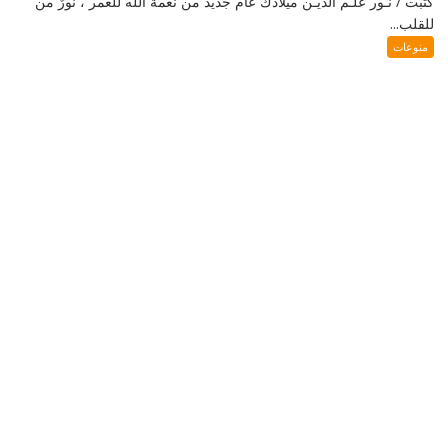
كَتبت / نُـور عَلَـم الدِّيـن ميلادك عام جديد من نعمة الله للعُمر ، نورٌ من
للقلب...
منوعات