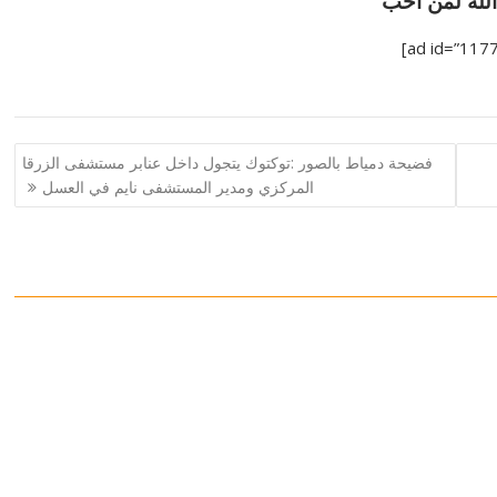
الله لمن أحب
فضيحة دمياط بالصور :توكتوك يتجول داخل عنابر مستشفى الزرقا
المركزي ومدير المستشفى نايم في العسل