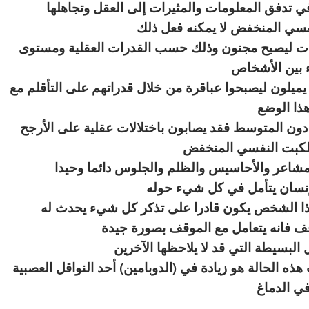
 تدفق المعلومات والمثيرات إلى العقل وتجاهلها
فسي المنخفض لا يمكنه فعل ذلك
بات ليصبح مجنون وذلك حسب القدرات العقلية ومستوى
ء بين الأشخاص
يميلون ليصبحوا عباقرة من خلال قدراتهم على التأقلم مع
ذا الوضع
ة دون المتوسط فقد يصابون باختلالات عقلية على الأرجح
لكبت النفسي المنخفض
لمشاعر والأحاسيس والظلم والجلوس دائما وحيدا
إنسان يتأمل في كل شيء حوله
ذا الشخص يكون قادرا على تذكر كل شيء يحدث له
 فانه يتعامل مع الموقف بصورة جيدة
البسيطة التي قد لا يلاحظها الآخرين
هذه الحالة هو زيادة في (الدوبامين) أحد النواقل العصبية
ي الدماغ