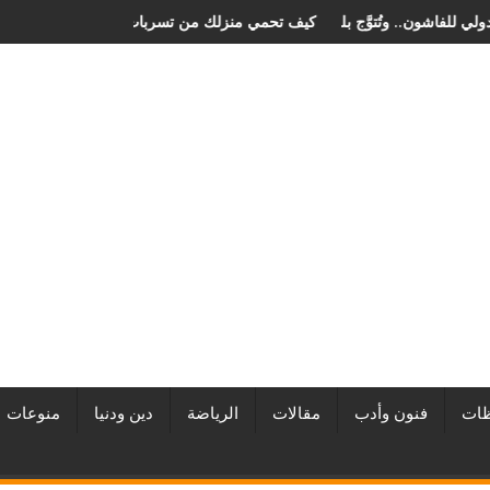
 في مهرجان الصخرة الدولي للفاشون.. وتُتوَّج بلقب أفضل مصممة أزياء لعام 2026
كيف تحمي منزلك من تسربات
ات
فنون وأدب
مقالات
الرياضة
دين ودنيا
منوعات