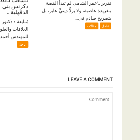
تقرير ..‘عمر الشامي لم تبدأ القصة
دكرنس بني ع
بتغريدة غاضبة، ولا بردٍّ دينيٍّ عابر، بل
الدقهلية ..
بتصريح صادم في...
مُتابعة / دكتو
عاجل
مقالات
العلاقات والعلو
للمهندس أحمد ا
عاجل
LEAVE A COMMENT