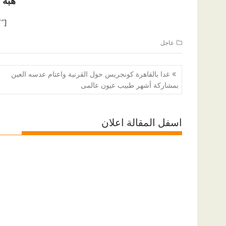
هبة 
[ad id=”1177″]
عاجل
تصفّح
غدا بالقاهرة كونجريس حول القرنية واعتام عدسه العين
المقالات
بمشاركة أشهر طبيب عيون عالمى
اسفل المقالة اعلان