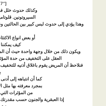
[ad id=”1177″]
وكذلك حدوث خلل في 
السيروتونين. قلوتامين Glamate والأستيل 
وهذا يؤدي إلى حدوث لبس كبير بين الحالتين وغ
أو بعض انواع الاكت
كيف يمكننا
ويكون ذلك من خلال وجهة واحدة حيث أن الم
العقل على التخفيف من حدة المؤثر
فنلاحظ أن المريض يقوم باغلاق أذنيه للتخفي
ب
كما أن انتباهه إلى أدنى
بمجرد معرفته بها مثل ال
من المؤثرات التي قد
إذا العبقرية والجنون حسب مقدرتك