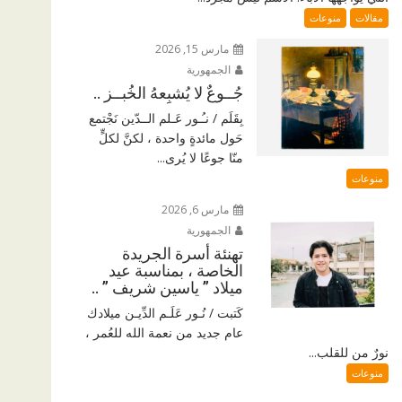
مقالات
منوعات
مارس 15, 2026
الجمهورية
جُــوعٌ لا يُشبِعهُ الخُبــز ..
بِقَلَم / نـُـور عَـلم الــدّين نَجْتمع
حَول مائدةٍ واحدة ، لكنَّ لكلٍّ
منّا جوعًا لا يُرى...
منوعات
مارس 6, 2026
الجمهورية
تهنئة أسرة الجريدة
الخاصة ، بمناسبة عيد
ميلاد ” ياسين شريف ” ..
كَتبت / نُـور عَلَـم الدِّيـن ميلادك
عام جديد من نعمة الله للعُمر ،
نورٌ من للقلب...
منوعات