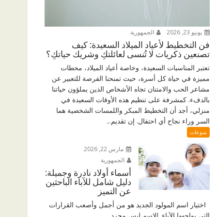
يونيو 23, 2026
الجمهورية
فن التخطيط لأعياد الميلاد السعيدة: كيف
تصنعين ذكريات لا تُنسى لعائلتكِ وشريك حياتكِ؟
تعتبر المناسبات السعيدة، وخاصة أعياد الميلاد، محطات
مميزة في حياة كل أسرة، حيث تمنحنا الفرصة للتعبير عن
مشاعر الحب والامتنان تجاه الأشخاص الذين يملؤون حياتنا
بالدفء. كمشرفة على تنظيم هذه الأوقات السعيدة في
منزلي، أجد أن التخطيط المبكر واللمسات الشخصية هما
السر وراء نجاح أي احتفال. إن تقديم...
منوعات
مارس 22, 2026
الجمهورية
أسماء أولاد نادرة وجميلة:
دليل شامل للآباء الباحثين
عن التميز
اختيار اسم المولود الجديد هو من أجمل وأصعب القرارات
التي يواجهها الآباء. الاسم ليس مجرد...