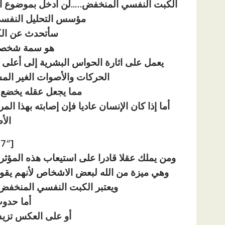
الكبت النفسي المنخفض…..لن أدخل بموضوع ا
مؤسس التحليل النفسي 
سأتحدث عن ال
هو سمة شخصية
يعمل على اثارة الحواس البشرية إلى أع
الحركات والأصوات الغير الم
مما يجعل عقله يخضع ل
أما إذا كان الإنسان عاديا فإن إصابته بهذا ا
الأ
[ad id=”1177″]
ومن يملك عقلا قادرا على استيعاب هذه المؤثرا
وهي ميزة من الله لبعض الاشخاص لأنهم يق
ويعتبر الكبت النفسي المنخفض ع
أما حدو
أو على العكس تزيد