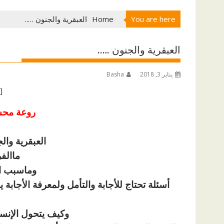
You are here
Home
العبقرية والجنون …..
العبقرية والجنون …..
يناير 3, 2018
Basha
[ad id=”1177″]
روعة محس
.
العبقرية وال
ماالفر
وماسبب ال
أسئلة تحتاج للأجابة والتأمل ولمعرفة الأجا
وكيف يتحول الإنسا