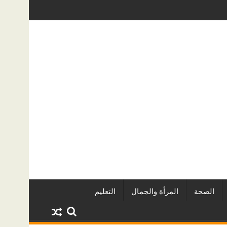
 المياه الخفية؟ دليل عملي لأصحاب المنازل في الرياض
دليل خدمات سطحة من الرياض إلى جد
الصحة
المرأة والجمال
التعليم