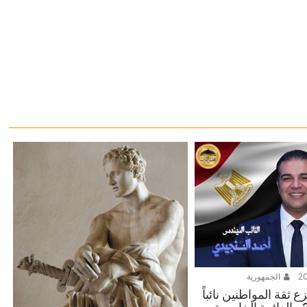
الجمهورية
 ثقة المواطنين نائباً