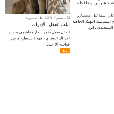
بيد شربين محافظة
ر علي إسماعيل إستشاري
ديسمبر 9, 2025
الجمهورية
م السياسية التهنئة الخاصة
الله ، العقل ، الإدراك
لسنجيدي ، ابن...
العقل يعمل ضمن إطار مفاهيمي يحدده
الإدراك البشري ، فهو لا يستطيع فرض
قوانينه إلا على...
عاجل