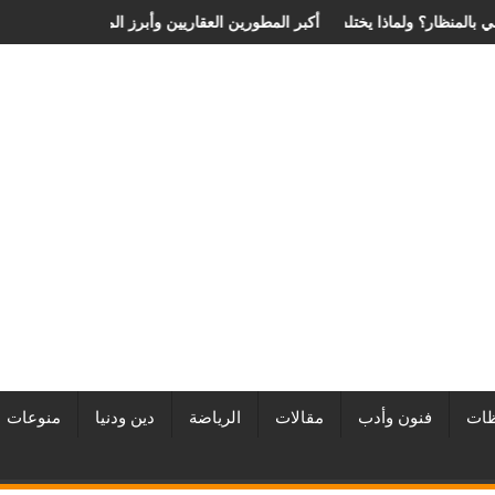
 الانزلاق الغضروفي بالمنظار؟ ولماذا يختلف من مريض لآخر؟
أفضل شركات التطوير العقاري في مصر من URE | أكبر المطورين العقا
ات
فنون وأدب
مقالات
الرياضة
دين ودنيا
منوعات