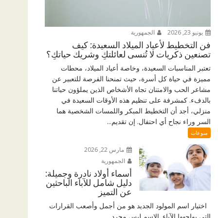
يونيو 23, 2026
الجمهورية
فن التخطيط لأعياد الميلاد السعيدة: كيف
تصنعين ذكريات لا تُنسى لعائلتكِ وشريك حياتكِ؟
تعتبر المناسبات السعيدة، وخاصة أعياد الميلاد، محطات
مميزة في حياة كل أسرة، حيث تمنحنا الفرصة للتعبير عن
مشاعر الحب والامتنان تجاه الأشخاص الذين يملؤون حياتنا
بالدفء. كمشرفة على تنظيم هذه الأوقات السعيدة في
منزلي، أجد أن التخطيط المبكر واللمسات الشخصية هما
السر وراء نجاح أي احتفال. إن تقديم...
منوعات
مارس 22, 2026
الجمهورية
أسماء أولاد نادرة وجميلة:
دليل شامل للآباء الباحثين
عن التميز
اختيار اسم المولود الجديد هو من أجمل وأصعب القرارات
التي يواجهها الآباء. الاسم ليس مجرد...