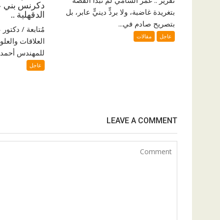
تقرير ..‘عمر الشامي لم تبدأ القصة
دكرنس بني ع
بتغريدة غاضبة، ولا بردٍّ دينيٍّ عابر، بل
الدقهلية ..
بتصريح صادم في...
مُتابعة / دكتو
عاجل
مقالات
العلاقات والعلو
للمهندس أحمد ا
عاجل
LEAVE A COMMENT