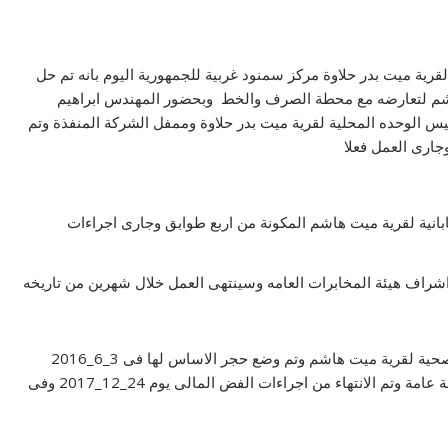
قرية ميت بدر حلاوة مركز سمنود غربية للجمهورية اليوم بانه تم حل
هاشم لتعارضه مع محطة الصرف والخط وبحضور المهندس ابراهيم
س الوحده المحلية لقرية ميت بدر حلاوة وممفل الشركة المنفذة وتم
ارى العمل فعلا
ليابانية لقرية ميت هاشم المكونة من اربع طوابق وجارى اجراءات
ت اشراف هيئة المخابرات العامه وسينتهى العمل خلال شهرين من تاريخه
انه صدر قرار ازالة للوحده الصحية لقرية ميت هاشم وتم وضع حجر الاساس لها فى 3_6_2016
واسنادها الى هيئة الابنية التعليمية وتم طرحها فى مناقصة عامة وتم الانتهاء من اجراءات الفض المالى يوم 24_12_2017 وفى