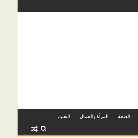
ريين وأبرز المشروعات
دينا أبو ضيف تتألق في مهرجان الصخرة الدو
الصحة
المرأة والجمال
التعليم