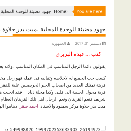
You are here
Home
جهود مضيئة للوحدة المحلية 
جهود مضيئة للوحدة المحلية بميت بدر حلاوة 
ديسمبر 31, 2017
الجمهورية
كتب ….عبده البربرى
يقولون دائما الرجل المناسب فى المكان المناسب ..ولانه يع
كسب حب الجميع له لاخلاصه وتفانيه فى عمله فهو رجل 
قريتة تمتلك العديد من اصحاب الخير الحريصيين علية للفقر
قرية مجول الحبيبة الى قلبى وكذا محلة ذياد فقد انجبت ها
شريف فنعم القريتان ونعم الرجال اهل تلك القريتان العظام
ميت بدر حلاوة مركز سمنود والاستاذ
احمد صقر
ديناموا الو