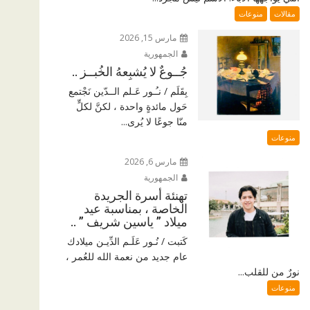
مقالات
منوعات
مارس 15, 2026
الجمهورية
جُــوعٌ لا يُشبِعهُ الخُبــز ..
بِقَلَم / نـُـور عَـلم الــدّين نَجْتمع
حَول مائدةٍ واحدة ، لكنَّ لكلٍّ
منّا جوعًا لا يُرى...
منوعات
مارس 6, 2026
الجمهورية
تهنئة أسرة الجريدة
الخاصة ، بمناسبة عيد
ميلاد ” ياسين شريف ” ..
كَتبت / نُـور عَلَـم الدِّيـن ميلادك
عام جديد من نعمة الله للعُمر ،
نورٌ من للقلب...
منوعات