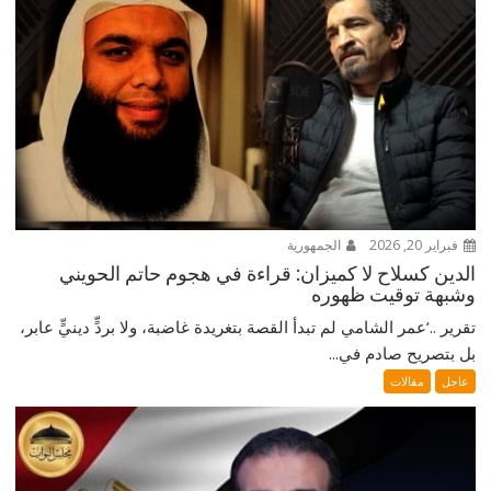
فبراير 20, 2026
الجمهورية
الدين كسلاح لا كميزان: قراءة في هجوم حاتم الحويني
وشبهة توقيت ظهوره
تقرير ..‘عمر الشامي لم تبدأ القصة بتغريدة غاضبة، ولا بردٍّ دينيٍّ عابر،
بل بتصريح صادم في...
عاجل
مقالات