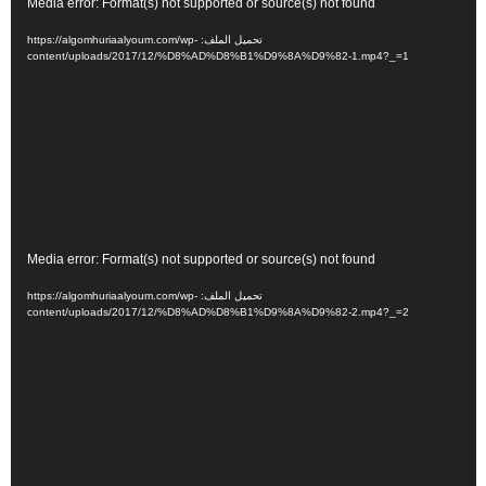
مشغل
Media error: Format(s) not supported or source(s) not found
الفيديو
تحميل الملف: https://algomhuriaalyoum.com/wp-
content/uploads/2017/12/%D8%AD%D8%B1%D9%8A%D9%82-1.mp4?_=1
مشغل
Media error: Format(s) not supported or source(s) not found
الفيديو
تحميل الملف: https://algomhuriaalyoum.com/wp-
content/uploads/2017/12/%D8%AD%D8%B1%D9%8A%D9%82-2.mp4?_=2