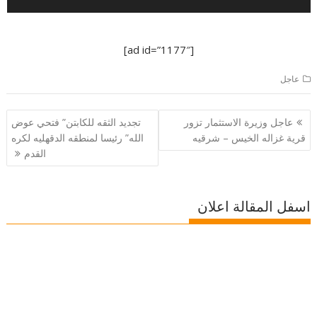
[ad id=”1177″]
عاجل
تصفّح
عاجل وزيرة الاستثمار تزور
تجديد الثقه للكابتن” فتحي عوض
المقالات
قرية غزاله الخيس – شرقيه
الله” رئيسا لمنطقه الدقهليه لكره
القدم
اسفل المقالة اعلان