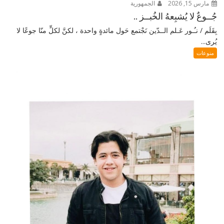
مارس 15, 2026
الجمهورية
جُــوعٌ لا يُشبِعهُ الخُبــز ..
بِقَلَم / نـُـور عَـلم الــدّين نَجْتمع حَول مائدةٍ واحدة ، لكنَّ لكلٍّ منّا جوعًا لا
يُرى...
منوعات