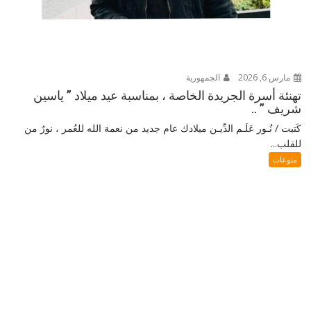
مارس 6, 2026
الجمهورية
تهنئة أسرة الجريدة الخاصة ، بمناسبة عيد ميلاد ” ياسين
شريف ” ..
كَتبت / نُـور عَلَـم الدِّيـن ميلادك عام جديد من نعمة الله للعُمر ، نورٌ من
للقلب...
منوعات