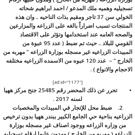
تسجيليه وهميه ملك المدعو / احمد ابراهيم شحاته
الخولي سن 37 تاجر ومقيم بذات الناحيه .. وان هذه
المنتجات تسبب اضراراً بالغه على الزراعه والمزارعين
والصحه العامه عند استخدامها وتؤثر على الاقتصاد
القومي للبلاد .. حيث تم ضبط ( عدد 95 عبوة من
المبيدات الزراعيه غير مسجله بوزارة الزراعه ” مهربه من
الخارج ” – عدد 120 عبوه من الاسمده الزراعيه مختلفه
الاحجام والانواع ) .
[ad id=”1177″]
• تحرر عن ذلك المحضر رقم 25485 جنح مركز ههيا
لسنه 2017 .
2. ضبط محل للإتجار في المبيدات والمخصبات
الزراعيه بناحية حي الجامع الكبير ببندر ههيا بدون ترخيص
من وزاره الزراعه ووجود اصناف غير مسجله بوزارة
الزراعه ( مهربه من الخارج ) ومدون عليها ارقام تسجيليه