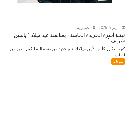
مارس 6, 2026
الجمهورية
تهنئة أسرة الجريدة الخاصة ، بمناسبة عيد ميلاد ” ياسين
شريف ” ..
كَتبت / نُـور عَلَـم الدِّيـن ميلادك عام جديد من نعمة الله للعُمر ، نورٌ من
للقلب...
منوعات