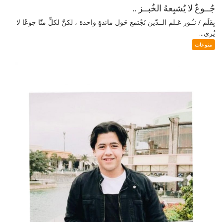
جُــوعٌ لا يُشبِعهُ الخُبــز ..
بِقَلَم / نـُـور عَـلم الــدّين نَجْتمع حَول مائدةٍ واحدة ، لكنَّ لكلٍّ منّا جوعًا لا
يُرى...
منوعات