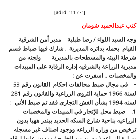
[ad id=”1177″]
كتب:عبدالحميد شومان
وجه السيد اللواء / رضا طبلية – مدير أمن الشرقية
القيام بحمله بدائره المديرية .. شارك فيها ضباط قسم
شرطة البيئه والمسطحات بالمديرية ولجنه من
مديرية الزراعة بالشرقيه إداره الرقابة على المبيدات
والمخصبات .. اسفرت عن :-
• فى مجال ضبط مخالفات احكام القانون رقم 53
لسنة 1966 حماية الثروى الزراعية والقانون رقم 281
لسنه 1994 بشأن الغش التجارى فقد تم ضبط الأتي :-
1. ضبط محل للإتجار في المبيدات والمخصبات
الزراعيه بناحية شارع السكه الحديد ببندر ههيا بدون
ترخيص من وزاره الزراعه ووجود اصناف غير مسجله
بوزارة الزراعه ( مهربه من الخارج ) ومدون عليها ارقام