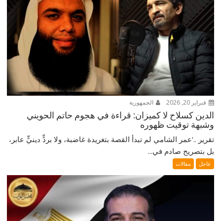
فبراير 20, 2026
الجمهورية
الدين كسلاح لا كميزان: قراءة في هجوم حاتم الحويني
وشبهة توقيت ظهوره
تقرير ..‘عمر الشامي لم تبدأ القصة بتغريدة غاضبة، ولا بردٍّ دينيٍّ عابر،
بل بتصريح صادم في...
عاجل
مقالات