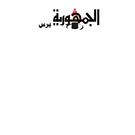
Ski
t
conten