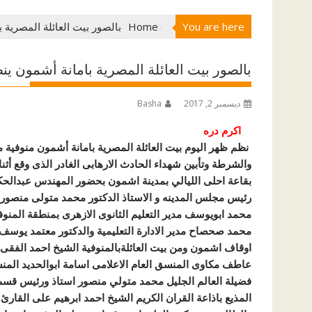
You are here
Home
بالصور بيت العائلة المصرية 
بالصور بيت العائلة المصرية بامانة أشمون ينظ
ديسمبر 2, 2017
Basha
اكرم دره
نظم ظهر اليوم بيت العائلة المصرية بامانة أشمون منوفية م
والشرطة وتأبين شهداء الحادث الارهابى الغادر الذى وقع أثن
بقاعة احلى الليالي بمدينة اشمون بحضور المهندس عبدالح
رئيس مجلس المدينه و الاستاذ الدكتور محمد متولى منصور 
محمد ابويوسف مدير التعليم الثانوى الازهرى بمنطقة المنوفية
محمد صحصاح مدير الادارة التعليمية والدكتور معتمد يوسف م
اوقاف اشمون ومن بيت العائلةبالمنوفية الشيخ احمد الفقى ال
عاطف مكاوى المنسق العام الاعلامى اسامة ابوالحديد المنسق
فضيلة العالم الجليل محمد متولي منصور استاذ ورئيس قسم 
المذيع باذاعة القران الكريم الشيخ احمد ابرهيم على القار