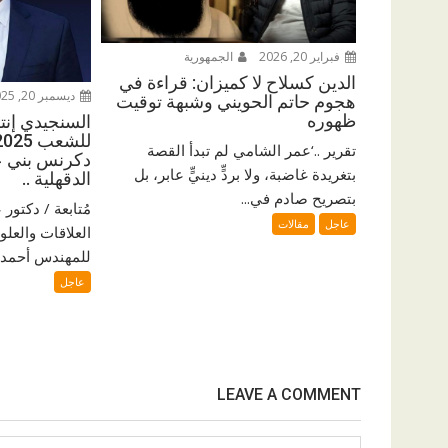
فبراير 20, 2026
الجمهورية
الدين كسلاح لا كميزان: قراءة في
ديسمبر 20, 2025
هجوم حاتم الحويني وشبهة توقيت
ظهوره
السنجيدي إنتزع
تقرير ..‘عمر الشامي لم تبدأ القصة
دكرنس بني ع
بتغريدة غاضبة، ولا بردٍّ دينيٍّ عابر، بل
الدقهلية ..
بتصريح صادم في...
مُتابعة / دكتو
عاجل
مقالات
العلاقات والعلو
للمهندس أحمد ا
عاجل
LEAVE A COMMENT