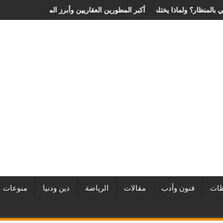
انزلاق الغضروفي بالمنظار؟ ولماذا يختلف من مريض لآخر؟
أفضل شركات التطوير العقاري في مصر من URE | أكبر المطورين العقاريين و
ات
فنون وأدب
مقالات
الرياضة
دين ودنيا
منوعات