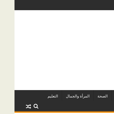
أبرز المشروعات
دينا أبو ضيف تتألق في مهرجان الصخرة الدولي ل
الصحة
المرأة والجمال
التعليم