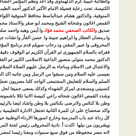
والطالبة حبيبة كرم الدلهماوى وقد اعد ونظم المؤتمر اعضاء بي
الكنيسة، تحت رعاية فضيلة الامام الأكبر الدكتور أحمد الطيب
المنوفية، والدكتور هشام عبدالباسط محافظ المنوفية اللواء
القمص اغاثون وشحاته الشيخ ومحمد ابو صقر والاستاذ محم
صديق
والكاتب الصحفي محمد فؤاد
وا.أيمن وهبه واحمد سل
وا.رمضان العطار وا.ابراهيم جنينة وا. حسن الفأر وا.نشات ج
المحروقى وا.عبير المقنن ود.رحاب سويلم قدم برنامج المؤت
فقراته بالسلام الجمهورى ثم القرأن الكريم ثم الوقوف دقيقة 
الدكتور محمد متولى منصور الداعية الاسلامى الكبير ثم الف
والاعتدال فى الاسلام وماجاء به الرسل عليهم الصلاة السلا
بعيسى عليه السلام ومن سبقوا من الرسل ومن جانبه اكد ال
السلم والسلام للتعايش المجتمعى الواحد كلنا مصريون نعمل
كنسيتى ومسجدى لمركز الشهداء وكذلك يسعى جميعا لحل جمي
وشدد القمص اغاثون شحاته راعي كنيسة الانبا تكلا باشمون
وطن بلا كنائس ولانرضى بكنائس بلا وطن واشاد ايضا بالرئي
واكد صحصاح على ان للمرة الثانية تحتفل الادارة التعليمية ب
كل رداة عند باب المدرسة وخارج اسورها الارداء الوطنية ح
ويشربون من نيلها اكدت أ. نادية المحروقى رئيس لجنة المرأة
لانه مصر محفوظة من فوق سبع سموات ومعنا رئيسا لمصر يخ