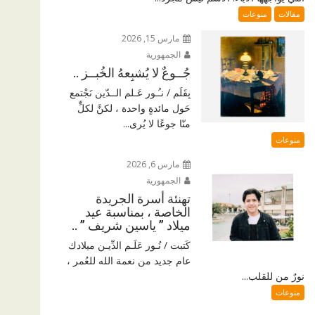
مقالات
منوعات
مارس 15, 2026
الجمهورية
جُــوعٌ لا يُشبِعهُ الخُبــز ..
بِقَلَم / نـُـور عَـلم الــدّين نَجْتمع
حَول مائدةٍ واحدة ، لكنَّ لكلٍّ
منّا جوعًا لا يُرى...
منوعات
مارس 6, 2026
الجمهورية
تهنئة أسرة الجريدة
الخاصة ، بمناسبة عيد
ميلاد ” ياسين شريف ” ..
كَتبت / نُـور عَلَـم الدِّيـن ميلادك
عام جديد من نعمة الله للعُمر ،
نورٌ من للقلب...
منوعات