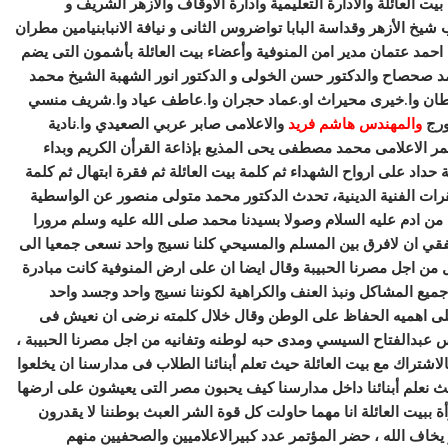
ت العائلة والادارة التعليمية وادارة الاوقاف والازهر الشريف و
 شيخ الأزهر وقداسة البابا تواضروس الثانى و نيافة الانبابنيامين مطران
 احمد عتمان مدير امن المنوفية وأعضاء بيت العائلة بأشمون التى يضم
د صحصاح والدكتور حسن الخولى و الدكتور انور الشهبة الشيخ محمد
طان وا.خيرى محيراث او.عماد حجران وا.عاطف عياد وا.شريف منسي
ورج
والمهندس هاشم
فريد
والاعلامى صابر عربي الصعيدي وا.نادية
مر الاعلامى محمد مصطفى يحى المذيع بإذاعة القرأن الكريم وبداء
حداد على ارواح الشهداء ثم كلمة بيت العائلة ثم فقرة ابتهال ثم كلمة
قرات الفنية الدينية، تحدث الدكتور محمد متولى منصور عن الواسطية
م من ادم عليه السلام وصولا بسيدنا محمد صلى الله عليه وسلم مرورا
فقي ان لافرق بين المسلم والمسيحي كلنا نسيج واحد نسعى جمعيا الى
 من اجل مصرنا الحبيبة وقال ايضا ان على ارض المنوفية كانت مبادرة
ع المشاكل ونبذ العنف والكراهية لكوننا نسيج واحد وجسد واحد
على اهميه الحفاظ على الوطن وقال خلال كلمته نرضى ان نعيش فى
س عبدالفتاح السيسي ومدى حبه لوطنه وتفانيه من اجل مصرنا الحبيبة ،
الاشتراك مع بيت العائلة حيث تعلم أبنائنا الطلاب فى مدارسنا ان يخلعوا
يث نعلم أبنائنا داخل مدارسنا كيف يحبون مصر التى يعيشون على ارضها
 ببيت العائلة انا مهما حاولت كل قوة الشر العبث بوطننا لا يقدرون
اف الله ، حضر المؤتمر عدد كبيرالاعلاميين والصحفيين منهم