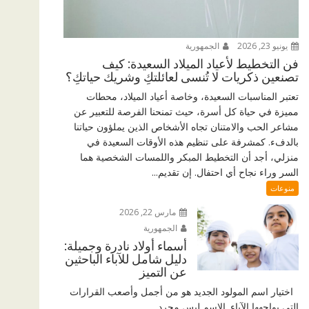
يونيو 23, 2026
الجمهورية
فن التخطيط لأعياد الميلاد السعيدة: كيف
تصنعين ذكريات لا تُنسى لعائلتكِ وشريك حياتكِ؟
تعتبر المناسبات السعيدة، وخاصة أعياد الميلاد، محطات
مميزة في حياة كل أسرة، حيث تمنحنا الفرصة للتعبير عن
مشاعر الحب والامتنان تجاه الأشخاص الذين يملؤون حياتنا
بالدفء. كمشرفة على تنظيم هذه الأوقات السعيدة في
منزلي، أجد أن التخطيط المبكر واللمسات الشخصية هما
السر وراء نجاح أي احتفال. إن تقديم...
منوعات
مارس 22, 2026
الجمهورية
أسماء أولاد نادرة وجميلة:
دليل شامل للآباء الباحثين
عن التميز
اختيار اسم المولود الجديد هو من أجمل وأصعب القرارات
التي يواجهها الآباء. الاسم ليس مجرد...