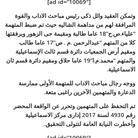
[ad id=”10069″]
وتمكن العقيد وائل ذكى رئيس مباحث الاداب والقوة
المرافقة لهم من مداهمة الشاليه حيث تم ضبط المتهمة
“علياء.ص.ح”18 عاما طالبة ومقيمة حى الزهور وبرفقتها
كلا من المتهم “عبدالرحمن .م . ص”17 عاما طالب
ومقيم أرض الجمعيات دائرة قسم ثالث الإسماعيلية
والمتهم “محمد.م.ا”19 عاما حلاق ومقيم دائرة قسم ثان
الاسماعيلية.
ووجه رجال مباحث الاداب للمتهمة الأولى ممارسة
الدعارة والمتهمين الآخرين راغبى متعة.
تم التحفظ على المتهمين وتحرر عن الواقعة المحضر
رقم 4930 لسنة 2017 إدارى مركز الاسماعيلية
وأخطرت النيابة العامة لتتولى التحقيق.
[ad id=”10069″]