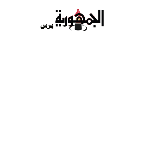
Ski
t
conten