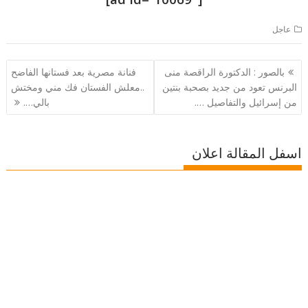
عاجل
تصفّح
بالصور : الدكتورة الراقصة منى
فنانة مصرية بعد فستانها الفاضح
المقالات
البرنس تعود من جديد بصحبة بنتين
..معلش الفستان فك مني ومختش
من إسرائيل والتفاصيل ….
بالي….
اسفل المقالة اعلان