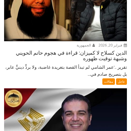
فبراير 20, 2026
الجمهورية
الدين كسلاح لا كميزان: قراءة في هجوم حاتم الحويني
وشبهة توقيت ظهوره
تقرير ..‘عمر الشامي لم تبدأ القصة بتغريدة غاضبة، ولا بردٍّ دينيٍّ عابر،
بل بتصريح صادم في...
عاجل
مقالات