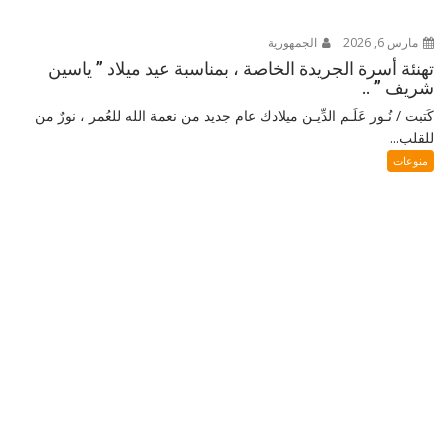
مارس 6, 2026
الجمهورية
تهنئة أسرة الجريدة الخاصة ، بمناسبة عيد ميلاد ” ياسين
شريف ” ..
كَتبت / نُـور عَلَـم الدِّيـن ميلادك عام جديد من نعمة الله للعُمر ، نورٌ من
للقلب...
منوعات