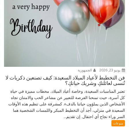
يونيو 23, 2026
الجمهورية
فن التخطيط لأعياد الميلاد السعيدة: كيف تصنعين ذكريات لا
تُنسى لعائلتكِ وشريك حياتكِ؟
تعتبر المناسبات السعيدة، وخاصة أعياد الميلاد، محطات مميزة في حياة
كل أسرة، حيث تمنحنا الفرصة للتعبير عن مشاعر الحب والامتنان تجاه
الأشخاص الذين يملؤون حياتنا بالدفء. كمشرفة على تنظيم هذه الأوقات
السعيدة في منزلي، أجد أن التخطيط المبكر واللمسات الشخصية هما
السر وراء نجاح أي احتفال. إن تقديم...
منوعات