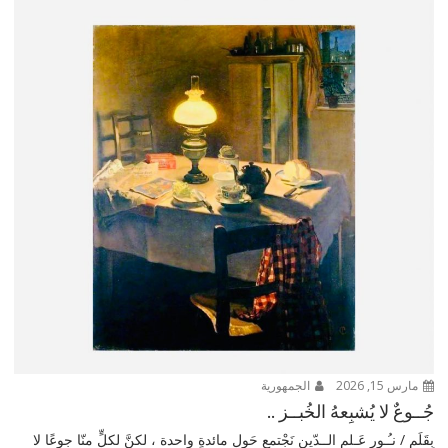
مارس 15, 2026
الجمهورية
جُــوعٌ لا يُشبِعهُ الخُبــز ..
بِقَلَم / نـُـور عَـلم الــدّين نَجْتمع حَول مائدةٍ واحدة ، لكنَّ لكلٍّ منّا جوعًا لا