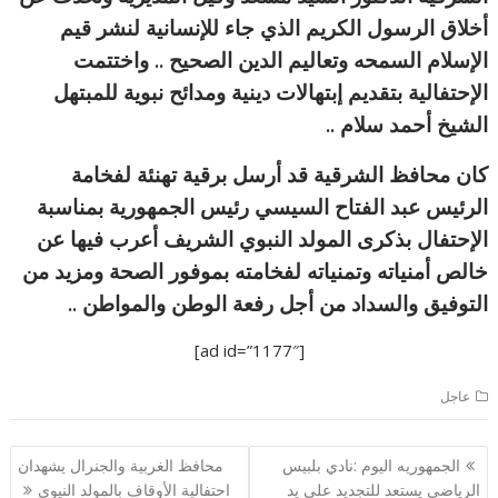
أخلاق الرسول الكريم الذي جاء للإنسانية لنشر قيم
الإسلام السمحه وتعاليم الدين الصحيح .. واختتمت
الإحتفالية بتقديم إبتهالات دينية ومدائح نبوية للمبتهل
الشيخ أحمد سلام ..
كان محافظ الشرقية قد أرسل برقية تهنئة لفخامة
الرئيس عبد الفتاح السيسي رئيس الجمهورية بمناسبة
الإحتفال بذكرى المولد النبوي الشريف أعرب فيها عن
خالص أمنياته وتمنياته لفخامته بموفور الصحة ومزيد من
التوفيق والسداد من أجل رفعة الوطن والمواطن ..
[ad id=”1177″]
عاجل
تصفّح
الجمهوريه اليوم :نادي بلبيس
محافظ الغربية والجنرال يشهدان
المقالات
الرياضي يستعد للتجديد علي يد
احتفالية الأوقاف بالمولد النيوي