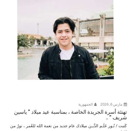
مارس 6, 2026
الجمهورية
تهنئة أسرة الجريدة الخاصة ، بمناسبة عيد ميلاد ” ياسين
شريف ” ..
كَتبت / نُـور عَلَـم الدِّيـن ميلادك عام جديد من نعمة الله للعُمر ، نورٌ من