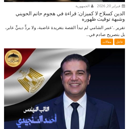
فبراير 20, 2026
الجمهورية
الدين كسلاح لا كميزان: قراءة في هجوم حاتم الحويني
وشبهة توقيت ظهوره
تقرير ..‘عمر الشامي لم تبدأ القصة بتغريدة غاضبة، ولا بردٍّ دينيٍّ عابر،
بل بتصريح صادم في...
عاجل
مقالات