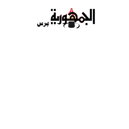
Ski
t
conten