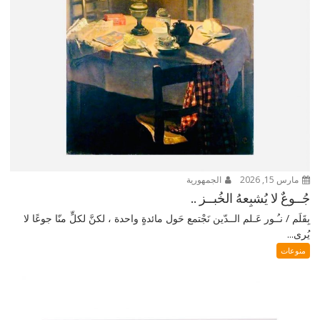
مارس 15, 2026
الجمهورية
جُــوعٌ لا يُشبِعهُ الخُبــز ..
بِقَلَم / نـُـور عَـلم الــدّين نَجْتمع حَول مائدةٍ واحدة ، لكنَّ لكلٍّ منّا جوعًا لا
يُرى...
منوعات