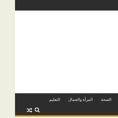
قاريين وأبرز المشروعات
دينا أبو ضيف تتألق في مهرجان الصخرة الدو
الصحة
المرأة والجمال
التعليم