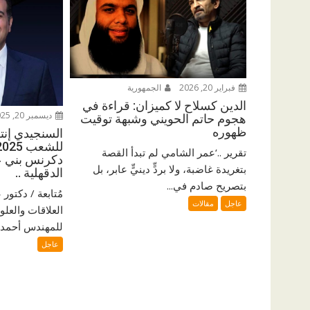
فبراير 20, 2026
الجمهورية
الدين كسلاح لا كميزان: قراءة في
ديسمبر 20, 2025
هجوم حاتم الحويني وشبهة توقيت
ظهوره
السنجيدي إنتزع
تقرير ..‘عمر الشامي لم تبدأ القصة
دكرنس بني ع
بتغريدة غاضبة، ولا بردٍّ دينيٍّ عابر، بل
الدقهلية ..
بتصريح صادم في...
مُتابعة / دكتو
عاجل
مقالات
العلاقات والعلو
للمهندس أحمد ا
عاجل