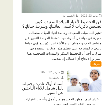
يونيو 23, 2026
الجمهورية
فن التخطيط لأعياد الميلاد السعيدة: كيف
تصنعين ذكريات لا تُنسى لعائلتكِ وشريك حياتكِ؟
تعتبر المناسبات السعيدة، وخاصة أعياد الميلاد، محطات
مميزة في حياة كل أسرة، حيث تمنحنا الفرصة للتعبير عن
مشاعر الحب والامتنان تجاه الأشخاص الذين يملؤون حياتنا
بالدفء. كمشرفة على تنظيم هذه الأوقات السعيدة في
منزلي، أجد أن التخطيط المبكر واللمسات الشخصية هما
السر وراء نجاح أي احتفال. إن تقديم...
منوعات
مارس 22, 2026
الجمهورية
أسماء أولاد نادرة وجميلة:
دليل شامل للآباء الباحثين
عن التميز
اختيار اسم المولود الجديد هو من أجمل وأصعب القرارات
التي يواجهها الآباء. الاسم ليس مجرد...