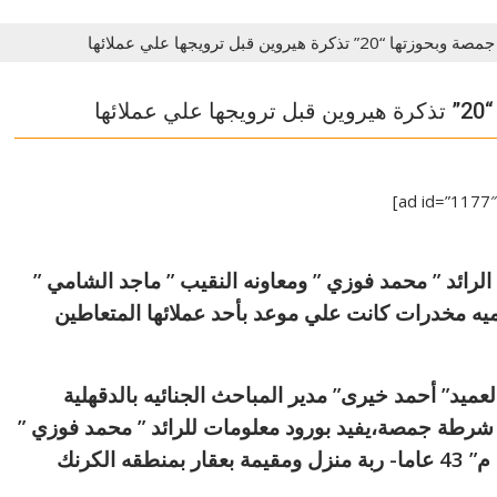
يروين قبل ترويجها علي عملائها
ها
ئد ” محمد فوزي ” ومعاونه النقيب ” ماجد الشامي ”
يه مخدرات كانت علي موعد بأحد عملائها المتعاطين
العميد” أحمد خيرى” مدير المباحث الجنائيه بالدقهلية
 شرطة جمصة،يفيد بورود معلومات للرائد ” محمد فوزي ”
ريئس وحدة المباحث بقيام المدعو ” عبير طاهر. م” 43 عاما- ربة منزل ومقيمة بعقار بمنطقه الكرنك