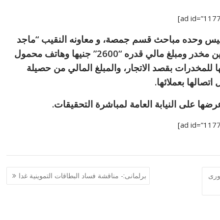
 رئيس وحده مباحث قسم جمصة، و معاونه النقيب “ماجد
الشامي ” من ضبطها وبحوزتها “20” تذكرة هيروين مخدر ومبلغ مالي قدره “2600” جنيها وهاتف محمول
ا للمخدرات بقصد الاتجار، والمبلغ المالي من حصيلة
تصالها بعملائها.
دورى
برلمانى:- مناقشة فساد البطاقات التموينية غدا