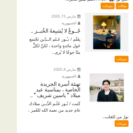
مقالات
منوعات
مارس 15, 2026
الجمهورية
جُــوعٌ لا يُشبِعهُ الخُبــز ..
بِقَلَم / نـُـور عَـلم الــدّين نَجْتمع
حَول مائدةٍ واحدة ، لكنَّ لكلٍّ
منّا جوعًا لا يُرى...
منوعات
مارس 6, 2026
الجمهورية
تهنئة أسرة الجريدة
الخاصة ، بمناسبة عيد
ميلاد ” ياسين شريف ” ..
كَتبت / نُـور عَلَـم الدِّيـن ميلادك
عام جديد من نعمة الله للعُمر ،
نورٌ من للقلب...
منوعات