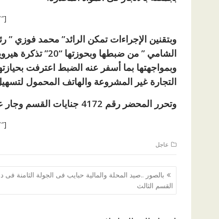
[ad id=”1177″]
وبتقنين الإجراءات تمكن الرائد” محمد فوزي ”
وبمواجهتها بما أسفر عنه الضبط اعترفت بحيازته
التجارة غير المشروعة والهاتف المحمول لتسهيل ا
وتحرر المحضر رقم 4172 جنايات القسم وجار عرضها على النيابة العامة لمباشرة التحقيقات.
[ad id=”1177″]
عاجل
تصفّح
بالصور ..صيد المحلة والمالية حبايب فى الجولة الثامنة فى 
المقالات
القسم الثالث