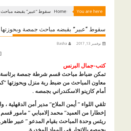
You are here
Home
سقوط “عبير” بقبضه مباحث جمصة وبحوزتها “20” تذكرة ه
سقوط “عبير” بقبضه مباحث جمصة وبحوزتها “20” تذكرة هيروين قبل ترويجها علي عملائ
نوفمبر 13, 2017
Basha
[ad id=”1177″]
كتب-جمال البرنس
تمكن ضباط مباحث قسم شرطة جمصة برئاسة الرا
معاون المباحث من ضبط ربة منزل وبحوزتها “كم
أمام كازينو الاسكندراني بجمصه .
تلقي اللواء ” أيمن الملاح” مدير أمن الدقهلية ، و
إخطارا من العميد” محمد إلامبابي ” مامور قسم
بجمصه بالاتجار فى المواد المخدرة.