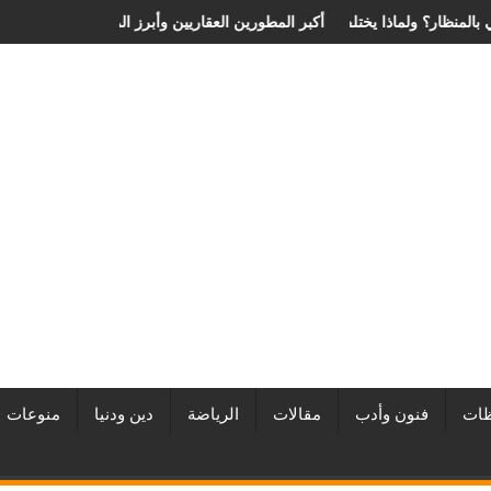
ة الانزلاق الغضروفي بالمنظار؟ ولماذا يختلف من مريض لآخر؟
أفضل شركات التطوير العقاري في مصر من URE | أكبر المطورين الع
ات
فنون وأدب
مقالات
الرياضة
دين ودنيا
منوعات