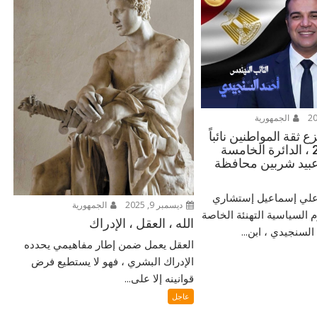
الجمهورية
 ثقة المواطنين نائباً
للشعب 2025 ، الدائرة الخامسة
بيد شربين محافظة
ر علي إسماعيل إستشاري
ديسمبر 9, 2025
الجمهورية
م السياسية التهنئة الخاصة
الله ، العقل ، الإدراك
لسنجيدي ، ابن...
العقل يعمل ضمن إطار مفاهيمي يحدده
الإدراك البشري ، فهو لا يستطيع فرض
قوانينه إلا على...
عاجل