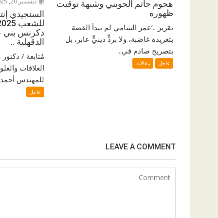
ديسمبر 20, 2025
هجوم حاتم الحويني وشبهة توقيت
ظهوره
السنجيدي إنتزع
تقرير ..‘عمر الشامي لم تبدأ القصة
دكرنس بني ع
بتغريدة غاضبة، ولا بردٍّ دينيٍّ عابر، بل
الدقهلية ..
بتصريح صادم في...
مُتابعة / دكتو
عاجل
مقالات
العلاقات والعلو
للمهندس أحمد ا
عاجل
LEAVE A COMMENT