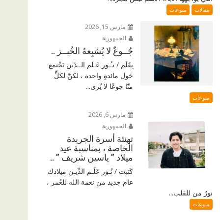
مقالات
منوعات
مارس 15, 2026
الجمهورية
جُــوعٌ لا يُشبِعهُ الخُبــز ..
بِقَلَم / نـُـور عَـلم الــدّين نَجْتمع
حَول مائدةٍ واحدة ، لكنَّ لكلٍّ
منّا جوعًا لا يُرى...
منوعات
مارس 6, 2026
الجمهورية
تهنئة أسرة الجريدة
الخاصة ، بمناسبة عيد
ميلاد ” ياسين شريف ” ..
كَتبت / نُـور عَلَـم الدِّيـن ميلادك
عام جديد من نعمة الله للعُمر ،
نورٌ من للقلب...
منوعات