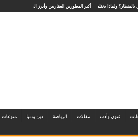
ة الانزلاق الغضروفي بالمنظار؟ ولماذا يختلف من مريض لآخر؟
أفضل شركات التطوير العقاري في مصر من URE | أكبر المطورين الع
ات
فنون وأدب
مقالات
الرياضة
دين ودنيا
منوعات