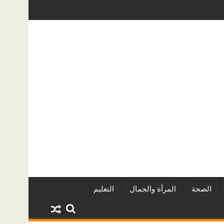
قاريين وأبرز المشروعات
دينا أبو ضيف تتألق في مهرجان الصخرة الد
الصحة
المرأة والجمال
التعليم