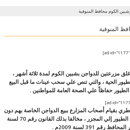
شبين الكوم محافظ المنوفية
فظ المنوفية
لق مزرعتين للدواجن بشبين الكوم لمدة ثلاثة أشهر ،
لطيور الحية ، والتي تنص علي سحب عينات ما قبل البيع
الطيور حفاظاً علي الصحة العامة للمواطنين .
بيطري بقيام أصحاب المزارع ببيع الدواجن الخاصة بهم دون
أخذ عينات ما قبل البيع ، ودون أخذ تصاريح نقل الطيور إلي المجزر ، مخالفا بذلك القانون رقم 70 لسنة