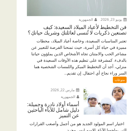
يونيو 23, 2026
الجمهورية
فن التخطيط لأعياد الميلاد السعيدة: كيف
تصنعين ذكريات لا تُنسى لعائلتكِ وشريك حياتكِ؟
تعتبر المناسبات السعيدة، وخاصة أعياد الميلاد، محطات
مميزة في حياة كل أسرة، حيث تمنحنا الفرصة للتعبير عن
مشاعر الحب والامتنان تجاه الأشخاص الذين يملؤون حياتنا
بالدفء. كمشرفة على تنظيم هذه الأوقات السعيدة في
منزلي، أجد أن التخطيط المبكر واللمسات الشخصية هما
السر وراء نجاح أي احتفال. إن تقديم...
منوعات
مارس 22, 2026
الجمهورية
أسماء أولاد نادرة وجميلة:
دليل شامل للآباء الباحثين
عن التميز
اختيار اسم المولود الجديد هو من أجمل وأصعب القرارات
التي يواجهها الآباء. الاسم ليس مجرد...