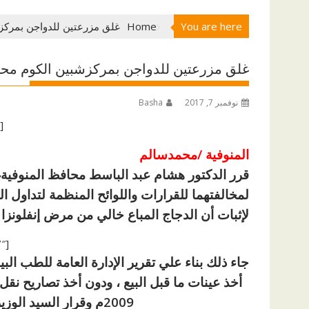
You are here
Home
غلق مزرعتين للدواجن بمركز
غلق مزرعتين للدواجن بمركزشبين الكوم محا
نوفمبر 7, 2017
Basha
[ad id=”1177″]
المنوفية /محمدسالم
قرر الدكتور هشام عبد الباسط محافظ المنوفيةغ
لمخالفتهما للقرارات واللوائح المنظمة لتداول ا
لإثبات أن الدجاج المباع خالي من مرض إنفلونزا 
[ad id=”1177″]
جاء ذلك بناء علي تقرير الإدارة العامة للطب ال
2009م وقرار السيد الوزير المحافظ رقم 391 لسنة 2009م .