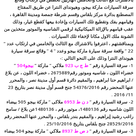
سرقة السيارات ماركة بيجو، وهيونداى النترا عن طريق المفتاح
المصطنع بدائرة مركز بلقاس وقسم شرطة جمصة ومدينة القاهرة ،
وقيامهم بفك وتقطيع تلك السيارات وإعادة بيعها كقطع غيار، وذلك
عقب قيامهم بالإزالة الميكانيكية لرقمي الشاسيه والموتور متخذين من
الشونة ملك الاول مكانا لإخفاء تلك السيارات .
وبمناقشتهم ، اعترفوا بالاشتراك مع الثالث والخامس في ارتكاب عدد ”
22 ” واقعة سرقة سيارة ماركة بيجو وعدد ” 4 ” وقائع سرقة سيارة
هيونداى النترا وذلك على النحو التالي :-
1- سرقة السيارة رقم ”
ط ج ب 923
ملاكي ” ماركة ”
بيجو504
”
خضراء اللون ، شاسيه وموتور رقم2675889 ، خضراء اللون ، عن بلاغ
/ ابراهيم حنا ابراهيم ، والمقيم دائرة قسم أول مدينة نصر ، والمحرر
عنها المحضر رقم 54376/2016 جنح قسم أول مدينة نصر بتاريخ 23
11/ 2016 .
2- سرقة السيارة رقم ”
د ن ط 6953
ملاكى ” ماركة بيجو 505 بيضاء
اللون شاسيه رقم 1480136، موتور رقم ، 1480136عن بلاغ / سامح
راغب رشيد إبراهيم ، والمقيم بندر بلقاس ، والمحرر عنها المحضر رقم
28529/2016 جنح بلقاس بتاريخ 25/10/2016 .
3- سرقة السيارة رقم “
د ص ط 8937
ملاكي ” ماركة بيجو 504 بيضاء