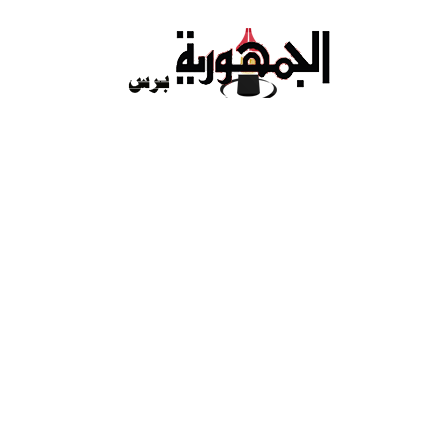
Ski
t
conten