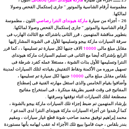
مطموسة أرقام الشاسية والموتور ” جارى إستكمال الفحص وصولا
لمالكها.
26 – أجزاء من سيارة
ماركة هيونداى النترا رصاصي
اللون ، مطموسة
أرقام الشاسية والموتور ” جارى إستكمال الفحص وصولا لمالكها.
بتطوير مناقشة المتهمين ، قرر الثانى باشتراكه مع الثالث الهارب فى
سرقة السيارات ماركة بيجو وتسليمها للأول فى الشونة المشار إليها
مقابل مبلغ مالى
10000
الاف جنيها لكل سيارة تم تسليمها ، ، كما قرر
الرابع بإشتراكه أيضا مع الثانى فى تسليم السيارات ماركة هيونداى
النترا وتسليمها للأول بذات الشونة ، مستغلا عمله كفرد شرطة فى
تسهيل مروره من الأكمنة ونقاط التفتيش بقيادته لتلك السيارات لمدينة
بلقاس مقابل مبلغ مالى
10000
جنيها لكل سيارة تم تسليمها ،
وأضافوا بقيام الخامس والذى استغل مهارته الفنية فى إصطناع
المفاتيح فى وقت قصير بطريقة مبتكرة ، فى استخراج مفاتيح
مصطنعة لتلك السيارات اثناء توقفها وسرقتها .
بإرشاد المتهمين تم ضبط إجزاء تلك السيارات ماركة بيجو بالشونة ،
كما أرشدوا عن أجزاء السيارات ماركة هيونداى النترا لدى المدعو /
محمد إبراهيم توفيق محمد صاحب شونة قطع غيار سيارات ، ومقيم
بندر بلقاس ، حيث قاموا ببيع تلك الأجزاء له عقب ايهامه بأنها مستوردة