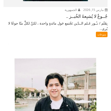
مارس 15, 2026
الجمهورية
جُــوعٌ لا يُشبِعهُ الخُبــز ..
بِقَلَم / نـُـور عَـلم الــدّين نَجْتمع حَول مائدةٍ واحدة ، لكنَّ لكلٍّ منّا جوعًا لا
يُرى...
منوعات