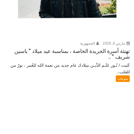
مارس 6, 2026
الجمهورية
تهنئة أسرة الجريدة الخاصة ، بمناسبة عيد ميلاد ” ياسين
شريف ” ..
كَتبت / نُـور عَلَـم الدِّيـن ميلادك عام جديد من نعمة الله للعُمر ، نورٌ من
للقلب...
منوعات