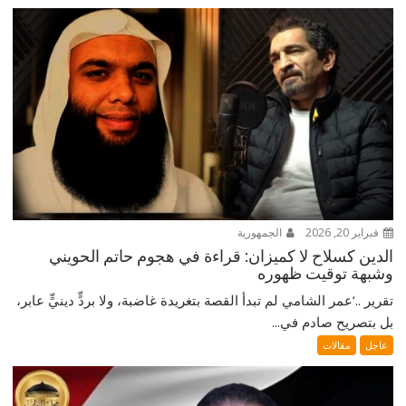
فبراير 20, 2026
الجمهورية
الدين كسلاح لا كميزان: قراءة في هجوم حاتم الحويني
وشبهة توقيت ظهوره
تقرير ..‘عمر الشامي لم تبدأ القصة بتغريدة غاضبة، ولا بردٍّ دينيٍّ عابر،
بل بتصريح صادم في...
عاجل
مقالات