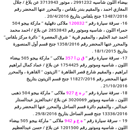
بيضاء اللون شاسيه 2991232 ، موتور 3713943 عن بلاغ / جلال
المغازي احمد ، والمقيم بندر بلقاس ، والمحرر عنها المحضر رقم
13487/2016 جنح بلقاس بتاريخ 20/4/2016 .
16- سرقة سيارة رقم ”
120032
ملاكى دقهلية ” ماركة بيجو 504
حمراء اللون ، شاسيه وموتور رقم 2853843 عن بلاغ / احمد محمد
احمد عبد الحليم ، والمقيم قرية ” شرق المعصرة ” دائرة مركز بلقاس”
والمحرر عنها المحضر رقم 1358/2016 جنح قسم أول المنصورة
بتاريخ 18/1/2015 .
17- سرقة سيارة رقم ”
ق ن ا 357
ملاكى ” ماركة بيجو 505 بيضاء
اللون ، شاسيه وموتور رقم 1754425 عن بلاغ / عماد كمال ابراهيم
ابراهيم ، والمقيم شارع قصر الطاهرة ” الزيتون ” القاهرة ، والمحرر
عنها المحضر رقم 11827/2016 جنح قسم الزيتون بتاريخ
21/10/2016 .
18- سرقة سيارة رقم “
ر ه ع 927
ملاكى ” ماركة بيجو 504 ذهبى
اللون ، شاسيه وموتور 3020069 عن بلاغ /عبدالعزيز عبدالستار
عبدالبر ، والمقيم دائرة قسم الساحل والمحرر عنها المحضر رقم
13336/2016 جنح قسم الساحل بتاريخ 29/8/2016 .
19 – سرقة سيارة رقم “
ه ع و 942
ملاكى ” ماركة بيجو 505 بيضاء
اللون ، شاسيه وموتور رقم 1201500 عن بلاغ / حسن عبدالعظيم