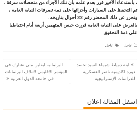
، باستدعاء الأخير قرر بعدم علمه بان تلك الأجزاء من متحصلات سرقة .
تم التحفظ على السيارات وأجزائها على ذمة تصرفات النيابة العامة ،
وتحرر عن ذلك المحضر رقم 33 أحوال بتاريخه .
بالعرض على النيابة العامة قررت حبس المتهمين أربعة أيام احتياطيا
على ذمة التحقيق
عاجل
عاجل
تصفّح
ابنة دمياط شيماء السيد تحصد
البرلمانيه ايفلين متي تشارك في
المقالات
دورة اكاديميه ناصر العسكريه
المؤتمر الاقليمي لائتلاف البرلمانات
للدراسات الإستراتيجية
في جامعه الدول العربيه
اسفل المقالة اعلان