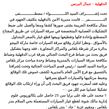
الدقهلية – جمال البرنس
تحت إشـــــــــراف السيد اللـــــــــــــــواء / مصطـــــــــــــــفى
النــــــــــــــمر …. قامت مديرية الامن بالدقهليه بتكثيف الجهود في
مجال مكافحة الجريمة بشتى صورها كشفا ومنعا والعمل على ضبط
التشكيلات العصابية المتخصصة في سرقة السيارات عن طريق المفتاح
المصطنع وإعادة فكها وتقطيعها وبيعها قطع غيار بالسعر المتداول
بالأسواق ، ونظرا لتكرار وقائع سرقة السيارات خاصة ماركة البيجو
بدائرة مركز شرطة بلقاس والمراكز المجاورة ، فقد وجهنا بتشكيل
فريق بحث من ضباط فرع البحث الجنائي بفرقة غرب الدقهلية وضباط
مكافحة سرقة السيارات بالمديرية وضباط وحدة مباحث مركز بلقاس
برئاسة السيد العميد / رئيس قسم المباحث الجنائية وتحت إشرافنا
بالتنسيق مع فرع الأمن العام بالمديرية لكشف غموض تلك الوقائع
وضبط مرتكبيها والسيارات المبلغ بسرقتها .
وعليه فقد أسفرت جهود فريق البحث إلى أن وراء ارتكاب تلك الوقائع
تشكيلا عصابيا ضم كلل من : –
1-محمد على طه على برايا سن 25 حاصل على بكالوريوس علوم
إدارية مالك شونة لقطع غيار السيارات المستعملة بحي السلام بندر
بلقاس ، ومقيم عزبة ” جاد ” بندر بلقاس .