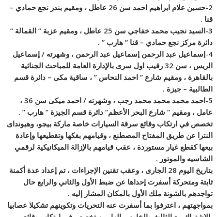
2-حسين علام ابراهيم احمد سن 26 عاطل ، ومقيم بندر نجع حمادي –
قنا .
3-السيد نجيب محمد خفاجي سن 25 عاطل ، ومقيم عزبة ” القمالة ”
دائرة مركز نجع حمادي – قنا ” هارب ” .
4-إسماعيل عبد الرحمن إسماعيل عبد الرحمن ، وشهرته / إسماعيل
الريس ، سن 32 رقيب اول سرى بالإدارة العامة للمباحث الجنائية
بالقاهرة ، ومقيم شارع ” احمد النحاس ” ، ساقية مكى – دائرة قسم
الطالبية – جيزة .
5-احمد محمد محمد محمد رجب ، وشهرته / احمد ميكى سن 36 ،
عامل ، ومقيم ” شارع البحر الأعظم” دائرة قسم الجيزة ” هارب ” .
تخصص في ارتكاب وقائع سرقة السيارات خاصة ماركة بيجو، وهيونداى
النترا عن طريق المفتاح المصطنع ، وقيامهم بفكها وتقطيعها وإعادة
بيعها كقطع غيار مستوردة ، عقب قيامهم بالإزالة الميكانيكية لرقمي
الشاسيه والموتور .
بتاريخ اليوم 28 الجارى ، وعقب تقنين الإجراءات ، تم إعداد عدة أكمنة
ثابتة ومتحركة أسفرت إحداها عن ضبط الأول والثاني والرابع حال
تواجدهم بالشونة ملك الأول بالمكان المشار إليه .
بمواجهتهم ، اعترفوا بما أسفرت عنه التحريات وتكوينهم تشكيلا عصابيا
بالاشتراك مع الثالث والخامس الهاربين تخصص في ارتكاب وقائع