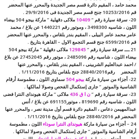
محمد حامد ، المقيم دائرة قسم مصر الجديدة والمحرر عنها المحضر
قم 10253/2016 جنح قسم مصر الجديدة فى 29/9/2016 .
20- سرقة سيارة رقم “
10409
ملاكى دقهلية ” ماركة بيجو 504 بيضاء
اللون ، شاسيه 3498300 ، وموتور رقم 1440221 عن بلاغ / محمد
عامر محمد عامر البيلى ، المقيم بندر بلقاس ، والمحرر عنها المحضر
قم 6599/2016 جنح قسم التجمع الاول – القاهرة بتاريخ .
21 ــــ سرقة سيارة رقم “
129845
ملاكى دقهلية ” ماركة بيجو 504
بيضاء اللون ، شاسيه رقم 2485096 ، موتور رقم 27452045 عن بلاغ
/ احمد عبدالعليم الشربينى ، المقيم بندر بلقاس ، والمحرر عنها
المحضر رقم28840/2016 جنح بلقاس بتاريخ 1/11/2016 .
22- أجزاء من سيارة ماركة
بيجو 504
سماوى اللون ، مطموسة أرقام
الشاسية والموتور ” جارى إستكمال الفحص وصولا لمالكها .
23- سرقة سيارة رقم ”
ن ا ق 436
ملاكى ” ماركة هيونداى النترا فضى
اللون ، شاسيه رقم 819690 ، موتور691155 عن بلاغ / أنس
عبدالمهيمن دعاس ، المقيم دائرة قسم أول مدينة نصر ، والمحرر عنها
المحضر قم 28840/2016 جنح بلقاس بتاريخ 1/11/2016 .
24 – أجزاء من سيارة ماركة
هيونداى النترا سوداء
اللون ، مطموسة
أرقام الشاسية والموتور ” جارى إستكمال الفحص وصولا لمالكها .
25 ــــــ أجزاء من سيارة
ماركة هيونداى النترا باذنجانى
اللون ،