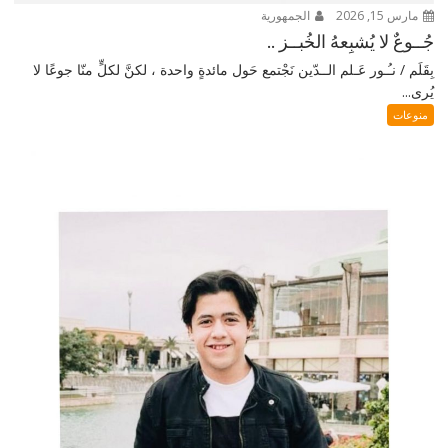
مارس 15, 2026
الجمهورية
جُــوعٌ لا يُشبِعهُ الخُبــز ..
بِقَلَم / نـُـور عَـلم الــدّين نَجْتمع حَول مائدةٍ واحدة ، لكنَّ لكلٍّ منّا جوعًا لا
يُرى...
منوعات