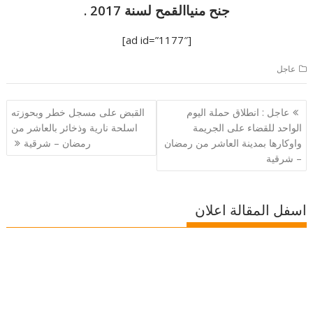
جنح منياالقمح لسنة 2017 .
[ad id=”1177″]
عاجل
تصفّح
عاجل : انطلاق حملة اليوم
القبض على مسجل خطر وبحوزته
المقالات
الواحد للقضاء على الجريمة
اسلحة نارية وذخائر بالعاشر من
واوكارها بمدينة العاشر من رمضان
رمضان – شرقية
– شرقية
اسفل المقالة اعلان