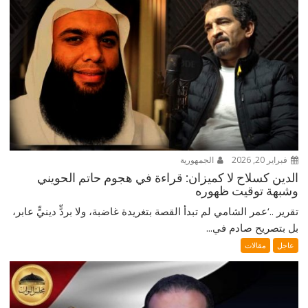
فبراير 20, 2026
الجمهورية
الدين كسلاح لا كميزان: قراءة في هجوم حاتم الحويني
وشبهة توقيت ظهوره
تقرير ..‘عمر الشامي لم تبدأ القصة بتغريدة غاضبة، ولا بردٍّ دينيٍّ عابر،
بل بتصريح صادم في...
عاجل
مقالات