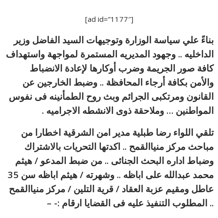
[ad id=”1177″]
بناءً علي سياسة الوزارة وتوجيهات السيد الفاضل وزير
الداخليه .. وجهود المديريه المستمرة لمواجهة واستهداف
كافة صور الجريمة وضرب أوكارها لإعادة الانضباط
والأمن بكافة أرجاء المحافظة .. وضبط الخارجين عن
القانون ومرتكبى الجرائم وبث روح الطمأنينه فى نفوس
المواطنين … وملاحقة ذوى الانشطه الاجراميه .
تلقي اللواء رضا طبلية مدير امن الشرقية اخطارا من
مباحث مركز منياالقمح .. اكدتها التحريات بالاشتراك
وضباط اداره البحث الجنائى .. من ضبط المدعو / هيثم
محمد عبدالله على اباظه .. وشهرته / هيثم اباظه سن 35
عاطل ومقيم عزبة العقاد / قرية التلين / مركز منياالقمح
.. المطلوب التنفيذ عليه فى القضايا ارقام :- –