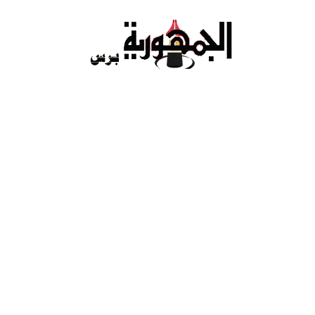
Ski
t
conten