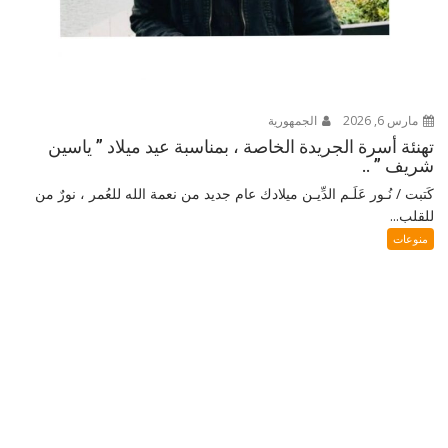
مارس 6, 2026
الجمهورية
تهنئة أسرة الجريدة الخاصة ، بمناسبة عيد ميلاد ” ياسين
شريف ” ..
كَتبت / نُـور عَلَـم الدِّيـن ميلادك عام جديد من نعمة الله للعُمر ، نورٌ من
للقلب...
منوعات