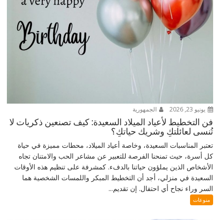
يونيو 23, 2026
الجمهورية
فن التخطيط لأعياد الميلاد السعيدة: كيف تصنعين ذكريات لا
تُنسى لعائلتكِ وشريك حياتكِ؟
تعتبر المناسبات السعيدة، وخاصة أعياد الميلاد، محطات مميزة في حياة
كل أسرة، حيث تمنحنا الفرصة للتعبير عن مشاعر الحب والامتنان تجاه
الأشخاص الذين يملؤون حياتنا بالدفء. كمشرفة على تنظيم هذه الأوقات
السعيدة في منزلي، أجد أن التخطيط المبكر واللمسات الشخصية هما
السر وراء نجاح أي احتفال. إن تقديم...
منوعات