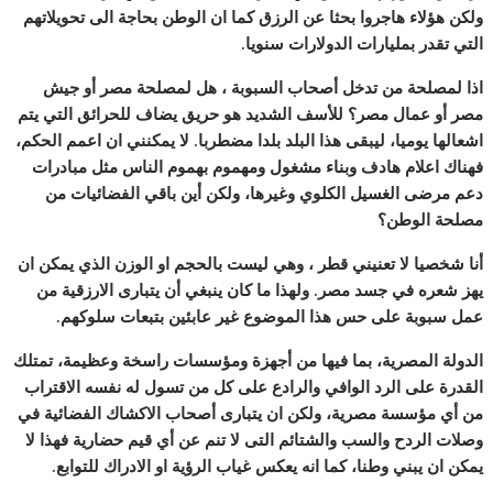
ولكن هؤلاء هاجروا بحثا عن الرزق كما ان الوطن بحاجة الى تحويلاتهم
التي تقدر بمليارات الدولارات سنويا.
اذا لمصلحة من تدخل أصحاب السبوبة ، هل لمصلحة مصر أو جيش
مصر أو عمال مصر؟ للأسف الشديد هو حريق يضاف للحرائق التي يتم
اشعالها يوميا، ليبقى هذا البلد بلدا مضطربا. لا يمكنني ان اعمم الحكم،
فهناك اعلام هادف وبناء مشغول ومهموم بهموم الناس مثل مبادرات
دعم مرضى الغسيل الكلوي وغيرها، ولكن أين باقي الفضائيات من
مصلحة الوطن؟
أنا شخصيا لا تعنيني قطر ، وهي ليست بالحجم او الوزن الذي يمكن ان
يهز شعره في جسد مصر. ولهذا ما كان ينبغي أن يتبارى الارزقية من
عمل سبوبة على حس هذا الموضوع غير عابئين بتبعات سلوكهم.
الدولة المصرية، بما فيها من أجهزة ومؤسسات راسخة وعظيمة، تمتلك
القدرة على الرد الوافي والرادع على كل من تسول له نفسه الاقتراب
من أي مؤسسة مصرية، ولكن ان يتبارى أصحاب الاكشاك الفضائية في
وصلات الردح والسب والشتائم التى لا تنم عن أي قيم حضارية فهذا لا
يمكن ان يبني وطنا، كما انه يعكس غياب الرؤية او الادراك للتوابع.