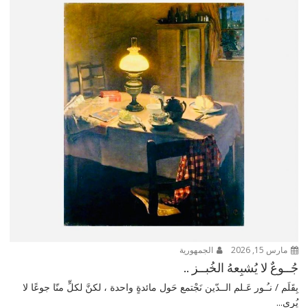
مارس 15, 2026
الجمهورية
جُــوعٌ لا يُشبِعهُ الخُبــز ..
بِقَلَم / نـُـور عَـلم الــدّين نَجْتمع حَول مائدةٍ واحدة ، لكنَّ لكلٍّ منّا جوعًا لا
يُرى...