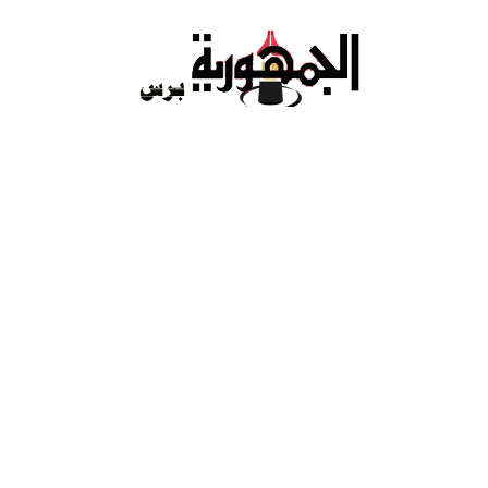
Ski
t
conten