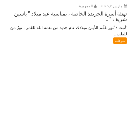
مارس 6, 2026
الجمهورية
تهنئة أسرة الجريدة الخاصة ، بمناسبة عيد ميلاد ” ياسين
شريف ” ..
كَتبت / نُـور عَلَـم الدِّيـن ميلادك عام جديد من نعمة الله للعُمر ، نورٌ من
للقلب...
منوعات