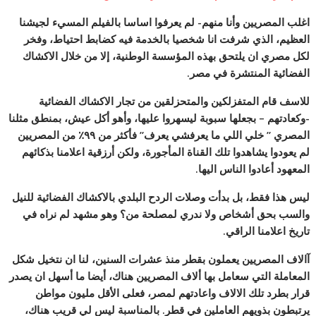
اغلب المصريين وأنا منهم- لم يعرفوا اساسا بالفيلم المسيء لجيشنا
العظيم، الذي شرفت انا شخصيا بالخدمة فيه كضابط احتياط، وفخر
لكل مصري ان يلتحق بهذه المؤسسة الوطنية، إلا من خلال الاكشاك
الفضائية المنتشرة في مصر.
للاسف قام المتفزلكين والمتحزلقين من تجار الاكشاك الفضائية
-وكعادتهم – بجعلها سبوبة ليسهروا عليها، وأهو أكل عيش، بمنطق مثلنا
المصري ” خلي اللي ما يعرفشي يعرف” فأكثر من ٩٩٪ من المصريين
لم يعودوا يشاهدوا تلك القناة المأجورة، ولكن
أرزقية اعلامنا بذكائهم
المعهود أعادوا الناس اليها.
ليس هذا فقط، بل بدأت وصلات الردح البلدي بالاكشاك الفضائية للنيل
والسب بحق أشخاص ولا ندري لمصلحة من؟ وهو مشهد لم نراه في
تاريخ اعلامنا الراقي.
آالاف المصريين يعملون بقطر منذ عشرات السنين، لنا ان نتخيل شكل
المعاملة التي سعامل بها ألاف المصريين هناك، أيضا ما أسهل ان يصدر
قرار بطرد تلك الالاف واعادتهم لمصر، فعلى الأقل مليون مواطن
يرتبطون بذويهم العاملين في قطر. بالمناسبة ليس لي قريب هناك،