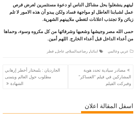
ليتهم ينشغلوا بحل مشاكل الناس او دعوة مستثمرين لعرض فرص
عمل لشبابنا العاطل او مواجهة فساد ولكن يبدو أن هذه الامور لا تلم
زبائن ولا تجتذب اعلانات لتغطي ملايينهم الشهرية.
حمى الله مصر وجيشها وشعبها وشرفائها من كل مكروه وسوء، وحماها
من أعداء الداخل قبل أعداء الخارج. اللهم أمين.
,
,
,
عربي وعالمي
ابنائنا
رضاعبدالسلام
عاجل
قطر
تصفّح
مصادر سيادية تحدد هوية
الجارديان : بلمختار أخطر إرهابي
المقالات
المشاركين في فيلم “العساكر”
مطلوب حول العالم ويتمنى
وفبركت الفيلم
الشهادة
اسفل المقالة اعلان