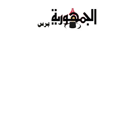
Ski
t
conten