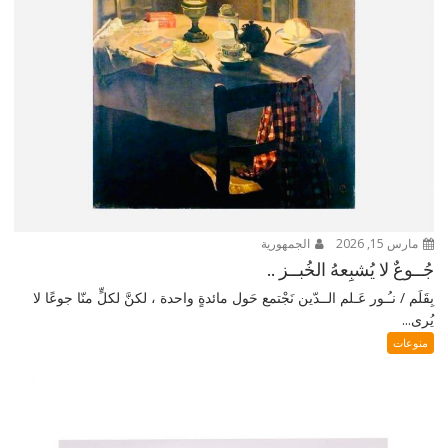
مارس 15, 2026
الجمهورية
جُــوعٌ لا يُشبِعهُ الخُبــز ..
بِقَلَم / نـُـور عَـلم الــدّين نَجْتمع حَول مائدةٍ واحدة ، لكنَّ لكلٍّ منّا جوعًا لا
يُرى...
منوعات