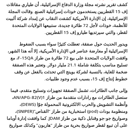
كشف تقرير نشرته مجلة وزارة الدفاع الإسرائيلية، أن طياري مقاتلات
إف 15 القطريين يستخدمون خوذات إسرائيلية الصنع. وقالت المجلة
الإسرائيلية، إن الإدارة الأمريكية كشفت النقاب عن إمداد شركة ألبيت
للأنظمة، خوذات لأجل 72 طائرة جديدة، ستبيعها الولايات المتحدة
لقطر، والتي سيرتديها طيارو إف 15 القطريين.
ويدور الحديث حول صفقة، تعطلت كثيرًا سواء بسبب الضغوط
الإسرائيلية أو معارضة عناصر في الإدارة الأمريكية، إلا أنه هذا الشهر،
وافق
ت الولايات المتحدة على بيع 72 طائرة من طراز F-15QA، مع
تسليح مناسب بتكلفة شاملة 21.1 مليار دولار. وتعتبر هذه الصفقة
ضخمة للغاية، بالنسبة لشركة بوينج التي تحدثت بالفعل عن وقف
خطوط إنتاج إف 15، بسبب عدم وجود طلبيات.
وإلى جانب الطائرات، تشمل الصفقة تجهيزات وتسليح متقدم، فيما
ستصل الطائرات مع رادارات متقدمة من طراز AN/APG-82(V)1،
وأنظمة التشويش والحرب الالكترونية المحمولة جوًا (DEWS)،
ومنظومة بودات (pod) استخبارية من طراز “القناص”(SNIPER)،
وصواريخ جو-جو وقنابل ذكية من طراز JDAM. كما وافقت إدارة أوباما
على أن تبيع لقطر صواريخ بحرية من طراز “هاربون” وكذلك صواريخ