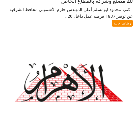
20 مصنع وشركة بالقطاع الخاص
كتب-محمود ابومسلم أعلن المهندس حازم الأشموني محافظ الشرقية
عن توفير 1837 فرصه عمل داخل 20...
وظائف خالية