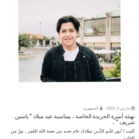
مارس 6, 2026
الجمهورية
تهنئة أسرة الجريدة الخاصة ، بمناسبة عيد ميلاد ” ياسين
شريف ” ..
كَتبت / نُـور عَلَـم الدِّيـن ميلادك عام جديد من نعمة الله للعُمر ، نورٌ من
للقلب...