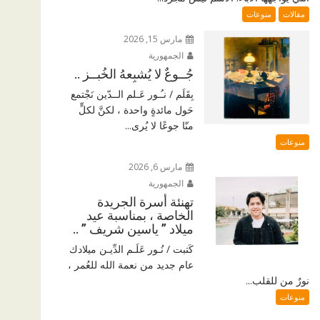
مقالات
منوعات
مارس 15, 2026
الجمهورية
جُــوعٌ لا يُشبِعهُ الخُبــز ..
بِقَلَم / نـُـور عَـلم الــدّين نَجْتمع
حَول مائدةٍ واحدة ، لكنَّ لكلٍّ
منّا جوعًا لا يُرى...
منوعات
مارس 6, 2026
الجمهورية
تهنئة أسرة الجريدة
الخاصة ، بمناسبة عيد
ميلاد ” ياسين شريف ” ..
كَتبت / نُـور عَلَـم الدِّيـن ميلادك
عام جديد من نعمة الله للعُمر ،
نورٌ من للقلب...
منوعات