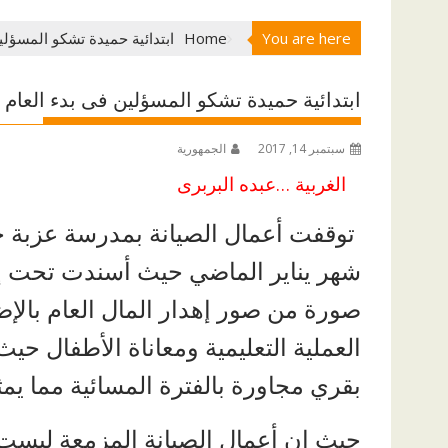
You are here
Home
ابتدائية حميدة تشكو المسؤلي
ابتدائية حميدة تشكو المسؤلين فى بدء العام
سبتمبر 14, 2017
الجمهورية
الغربية …عبده البربرى
توقفت أعمال الصيانة بمدرسة عزبة حمي
شهر يناير الماضي حيث أسندت تحت إشرا
صورة من صور إهدار المال العام بالإض
العملية التعليمية ومعاناة الأطفال 
بقري مجاورة بالفترة المسائية مما يمث
حيث ان أعمال الصيانة المزمعة ليست 