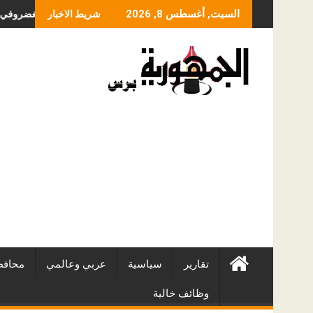
Skip
ما الذي يحدد سعر عملية
السبت, أغسطس 8, 2026
شريط الاخبار
to
content
تقارير
سياسية
عربي وعالمي
محافظ
وظائف خالية