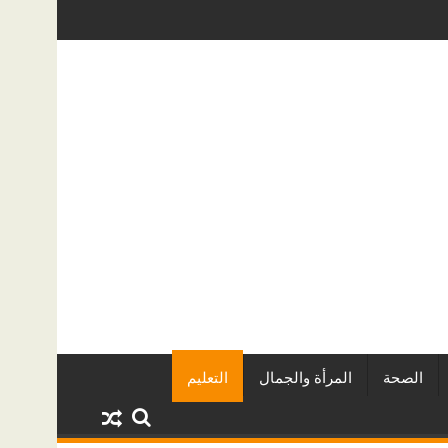
يين وأبرز المشروعات
دينا أبو ضيف تتألق في مهرجان الصخرة الدول
الصحة
المرأة والجمال
التعليم