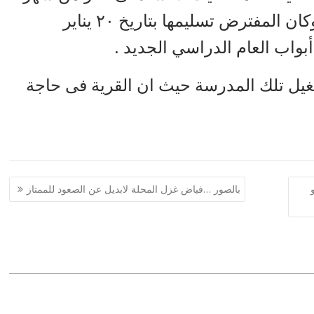
لإنتهائها كما هو واضح ومرفق بالصور وكان المفترض تسليمها بتاريخ ٢٠ يناير
بواب العام الدراسي الجديد .
يل تلك المدرسة حيث ان القرية فى حاجة
 و27 كيلو
بالصور …فياض غزل المحلة لابديل عن الصعود للممتاز