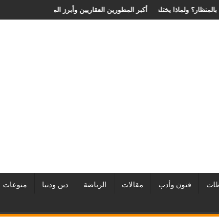
 الانزلاق الغضروفي بالمنظار؟ ولماذا يختلف من مريض لآخر؟
أفضل شركات التطوير العقاري في مصر من URE | أكبر المطورين العقار
ات
فنون وأدب
مقالات
الرياضة
دين ودنيا
منوعات