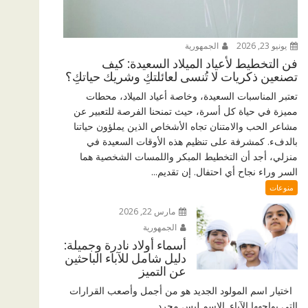
يونيو 23, 2026
الجمهورية
فن التخطيط لأعياد الميلاد السعيدة: كيف
تصنعين ذكريات لا تُنسى لعائلتكِ وشريك حياتكِ؟
تعتبر المناسبات السعيدة، وخاصة أعياد الميلاد، محطات
مميزة في حياة كل أسرة، حيث تمنحنا الفرصة للتعبير عن
مشاعر الحب والامتنان تجاه الأشخاص الذين يملؤون حياتنا
بالدفء. كمشرفة على تنظيم هذه الأوقات السعيدة في
منزلي، أجد أن التخطيط المبكر واللمسات الشخصية هما
السر وراء نجاح أي احتفال. إن تقديم...
منوعات
مارس 22, 2026
الجمهورية
أسماء أولاد نادرة وجميلة:
دليل شامل للآباء الباحثين
عن التميز
اختيار اسم المولود الجديد هو من أجمل وأصعب القرارات
التي يواجهها الآباء. الاسم ليس مجرد...