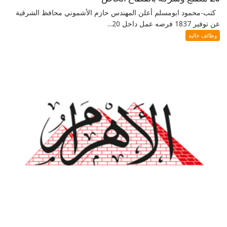
كتب-محمود ابومسلم أعلن المهندس حازم الأشموني محافظ الشرقية
عن توفير 1837 فرصه عمل داخل 20...
وظائف خالية