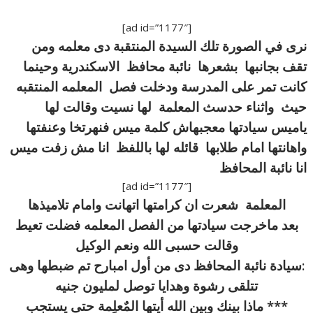
[ad id=”1177″]
نرى في الصورة تلك السيدة المنتقبة دى معلمه ومن
تقف بجانبها بشعرها نائبة محافظ الاسكندرية وحينما
كانت تمر على المدرسة ودخلت فصل المعلمه المنتقبه
حيث واثناء حدسث المعلمة لها نسيت وقالت لها
ياميس سيادتها معجبهاش كلمة ميس فنهرتخا وعنفتها
واهانتها امام طلابها قائله لها باللفظ انا مش زفت ميس
انا نائبة المحافظ
[ad id=”1177″]
المعلمة شعرت ان كرامتها اتهانت وامام تلاميذها
بعد ماخرجت سيادتها من الفصل المعلمه فضلت تعيط
وقالت حسبى الله ونعم الوكيل
:سيادة نائبة المحافظ دى من أول امبارح تم ضبطها وهى
تتلقى رشوة وهدايا توصل لمليون جنيه
*** ماذا بينك وبين الله أيتها المٌعلِمة حتى يستجب