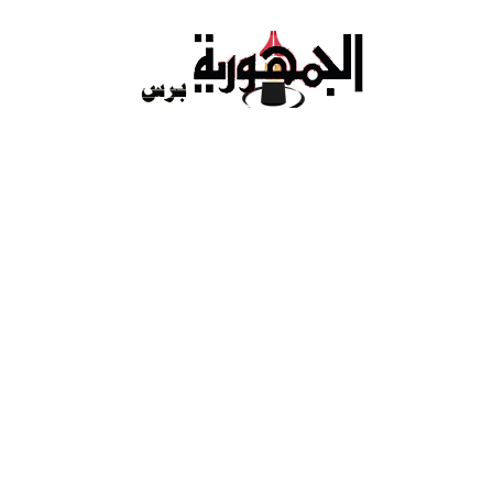
Ski
t
conten