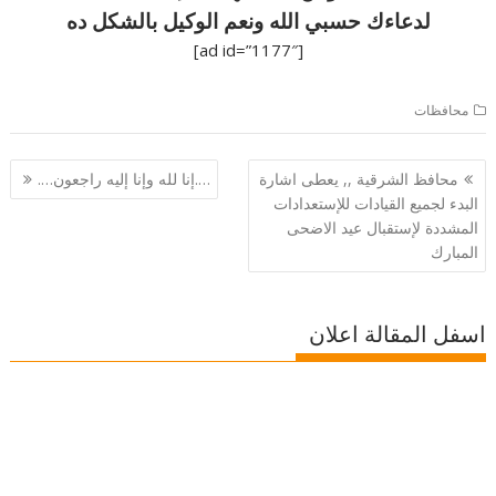
لدعاءك حسبي الله ونعم الوكيل بالشكل ده
[ad id=”1177″]
محافظات
تصفّح
محافظ الشرقية ,, يعطى اشارة
….إنا لله وإنا إليه راجعون….
المقالات
البدء لجميع القيادات للإستعدادات
المشددة لإستقبال عيد الاضحى
المبارك
اسفل المقالة اعلان