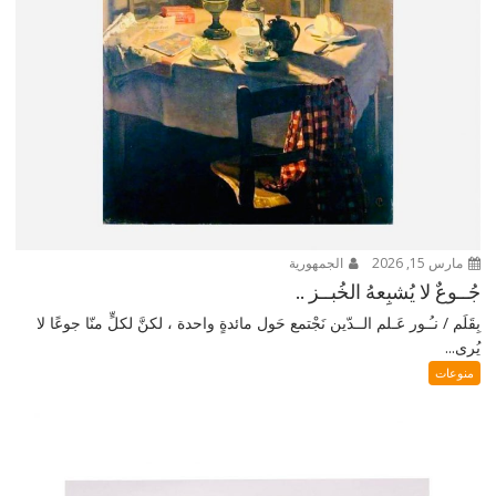
مارس 15, 2026
الجمهورية
جُــوعٌ لا يُشبِعهُ الخُبــز ..
بِقَلَم / نـُـور عَـلم الــدّين نَجْتمع حَول مائدةٍ واحدة ، لكنَّ لكلٍّ منّا جوعًا لا
يُرى...
منوعات