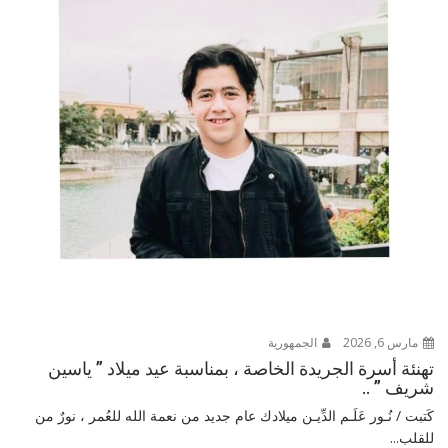
مارس 6, 2026
الجمهورية
تهنئة أسرة الجريدة الخاصة ، بمناسبة عيد ميلاد ” ياسين
شريف ” ..
كَتبت / نُـور عَلَـم الدِّيـن ميلادك عام جديد من نعمة الله للعُمر ، نورٌ من
للقلب...