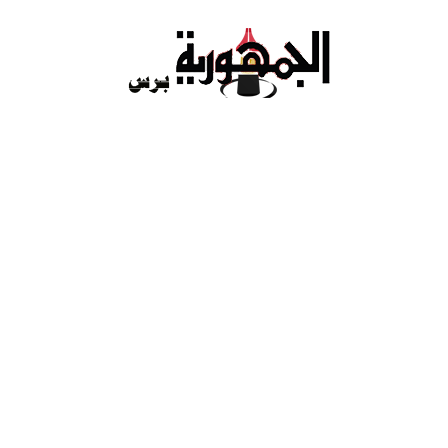
Ski
t
conten