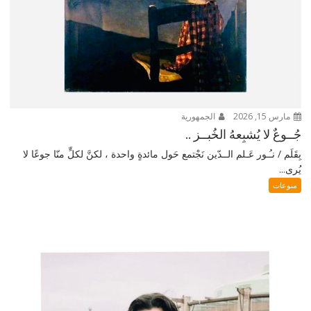
مارس 15, 2026
الجمهورية
جُــوعٌ لا يُشبِعهُ الخُبــز ..
بِقَلَم / نـُـور عَـلم الــدّين نَجْتمع حَول مائدةٍ واحدة ، لكنَّ لكلٍّ منّا جوعًا لا
يُرى...
منوعات