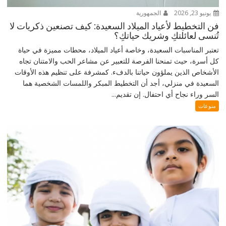
يونيو 23, 2026
الجمهورية
فن التخطيط لأعياد الميلاد السعيدة: كيف تصنعين ذكريات لا
تُنسى لعائلتكِ وشريك حياتكِ؟
تعتبر المناسبات السعيدة، وخاصة أعياد الميلاد، محطات مميزة في حياة
كل أسرة، حيث تمنحنا الفرصة للتعبير عن مشاعر الحب والامتنان تجاه
الأشخاص الذين يملؤون حياتنا بالدفء. كمشرفة على تنظيم هذه الأوقات
السعيدة في منزلي، أجد أن التخطيط المبكر واللمسات الشخصية هما
السر وراء نجاح أي احتفال. إن تقديم...
منوعات