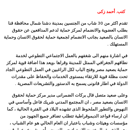
كتب. أحمد زكى
تقدم اكثر من 30 شاب من الجنسين بمدينة دشنا شمال محافظة قنا
بطلب العضوية والانضمام لمركز حماية لدعم المدافعين عن حقوق
الانسان بالصعيد بجانب الانضمام لجمعية حماية لحقوق الانسان وحماية
المستهلك .
في اشارة منهم الى شغفهم بالعمل الاجتماعي التطوعي لخدمة
نطاقهم الجغرافي الممثل للمدينة وقراها ،ويعد هذا اضافة قوية لمركز
حماية بصعيد مصر وفتح الباب لكل الراغبين في العمل التطوعي الجاد
تحت مظلة قوية للارتقاء بمستوى الخدمات والحفاظ على مقدرات
الدولة في اطار قانونى يسمح به الدستور والتشريعات المصرية .
وعلى صعيد متصل قال بركات الضمرانى مدير مركز حماية لحقوق
الانسان بصعيد مصر ، ان المجتمع المدني شريك فاعل وأساسي في
النهوض والتطور الملحوظ الذى تشهده البلاد في الفترة الحالية ، كما
ان ارساء قواعد الديموقراطية تتطلب تضافر جميع الجهود من
مؤسسات وهيئات وشباب باعتبار ان العام الحالي هو عام الشباب ،
وهم الذخيرة والمخزون الاستراتيجي للنهوض بأي مشروع وعمل قومي