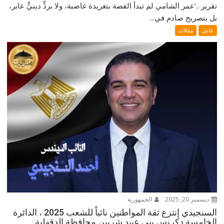
تقرير ..‘عمر الشامي لم تبدأ القصة بتغريدة غاضبة، ولا بردٍّ دينيٍّ عابر،
بل بتصريح صادم في...
عاجل
مقالات
ديسمبر 20, 2025
الجمهورية
السنجيدي إنتزع ثقة المواطنين نائباً للشعب 2025 ، الدائرة
الخامسة دكرنس بني عبيد شربين محافظة الدقهلية ..