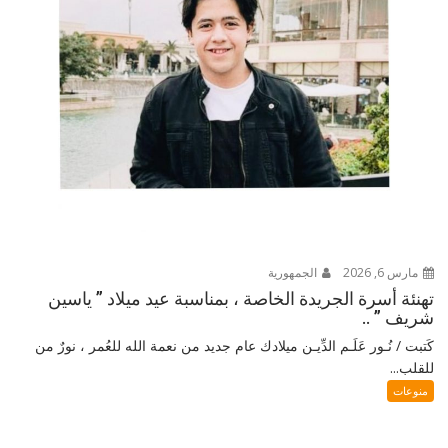
مارس 6, 2026
الجمهورية
تهنئة أسرة الجريدة الخاصة ، بمناسبة عيد ميلاد ” ياسين
شريف ” ..
كَتبت / نُـور عَلَـم الدِّيـن ميلادك عام جديد من نعمة الله للعُمر ، نورٌ من
للقلب...
منوعات