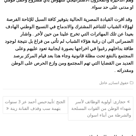
او مدنى على حد سواء.
وقد اقرت القيادة المصرية الحالية بتوفير كافة السبل للإتاحة الفرصة
لهؤلاء الشباب للتناغم المشترك والاندماج في النسيج الوطني الهادف
بعيدا عن تلك المهاترات التي تخرج علينا من حين لأخر . واشار
الضمرانى الى ان رغبة هؤلاء الشباب لم تأتى من فراغ بل نتيجة لوجود
طاقة بداخلهم رغبوا في اخراجها بصورة ايجابية تعود عليهم وعلى
المجتمع بالنفع تحت مظلة قانونية وجاء هذا بعد قيام المركز برصد
العديد من القضايا التي تهم المجتمع ومن وازع الحرص على الوطن
ومقدراته .
,
حقوق انسان
عاجل
تصفّح
حجازى: أولوية الوظائف لأسر
الجنح :تأييدحبس أحمد عز 3 سنوات
المقالات
شهداء الوطن من القوات المسلحة
بتهمة سب وقذف الفنانة زينة
والشرطة من أبناء اسوان