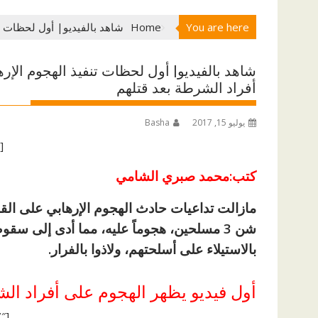
You are here
Home
شاهد بالفيديو| أول لحظات تن
شاهد بالفيديو| أول لحظات تنفيذ الهجوم الإر
أفراد الشرطة بعد قتلهم
يوليو 15, 2017
Basha
[ad id=”1177″]
كتب:محمد صبري الشامي
مازالت تداعيات حادث الهجوم الإرهابي على القول
بالاستيلاء على أسلحتهم، ولاذوا بالفرار.
أول فيديو يظهر الهجوم على أفراد ال
[ad id=”1177″]