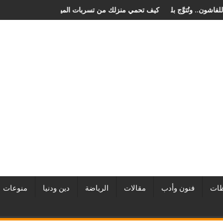
ن الصخرة الدولي للفاشون.. وتُتوَّج بلقب أفضل مصممة أزياء لعام 2026
كيف تحمي منزلك من تسربات المياه 
ات
فنون وأدب
مقالات
الرياضة
دين ودنيا
منوعات