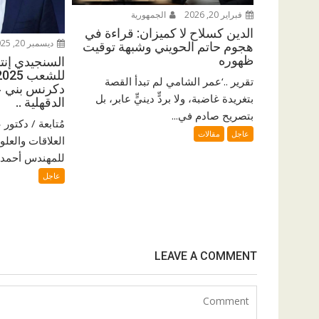
فبراير 20, 2026
الجمهورية
الدين كسلاح لا كميزان: قراءة في
ديسمبر 20, 2025
هجوم حاتم الحويني وشبهة توقيت
ظهوره
السنجيدي إنتزع
تقرير ..‘عمر الشامي لم تبدأ القصة
دكرنس بني ع
بتغريدة غاضبة، ولا بردٍّ دينيٍّ عابر، بل
الدقهلية ..
بتصريح صادم في...
مُتابعة / دكتو
عاجل
مقالات
العلاقات والعلو
للمهندس أحمد ا
عاجل
LEAVE A COMMENT