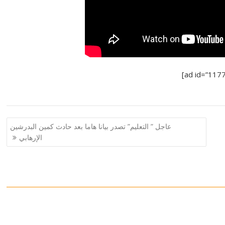
عاجل ” التعليم” تصدر بيانا هاما بعد حادث كمين البدرشين
الإرهابي