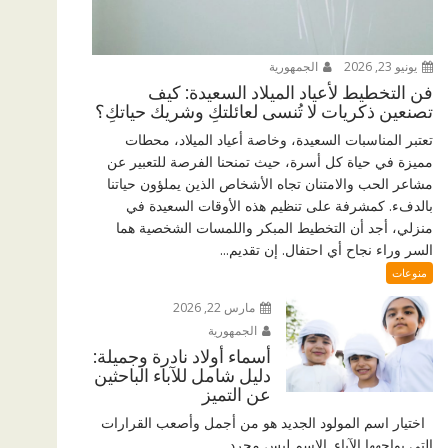
يونيو 23, 2026
الجمهورية
فن التخطيط لأعياد الميلاد السعيدة: كيف
تصنعين ذكريات لا تُنسى لعائلتكِ وشريك حياتكِ؟
تعتبر المناسبات السعيدة، وخاصة أعياد الميلاد، محطات
مميزة في حياة كل أسرة، حيث تمنحنا الفرصة للتعبير عن
مشاعر الحب والامتنان تجاه الأشخاص الذين يملؤون حياتنا
بالدفء. كمشرفة على تنظيم هذه الأوقات السعيدة في
منزلي، أجد أن التخطيط المبكر واللمسات الشخصية هما
السر وراء نجاح أي احتفال. إن تقديم...
منوعات
مارس 22, 2026
الجمهورية
أسماء أولاد نادرة وجميلة:
دليل شامل للآباء الباحثين
عن التميز
اختيار اسم المولود الجديد هو من أجمل وأصعب القرارات
التي يواجهها الآباء. الاسم ليس مجرد...