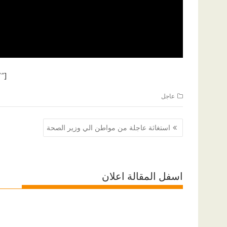
[ad id=”1177″]
عاجل
تصفّح
استغاثة عاجلة من مواطن الي وزير الصحة
المقالات
اسفل المقالة اعلان