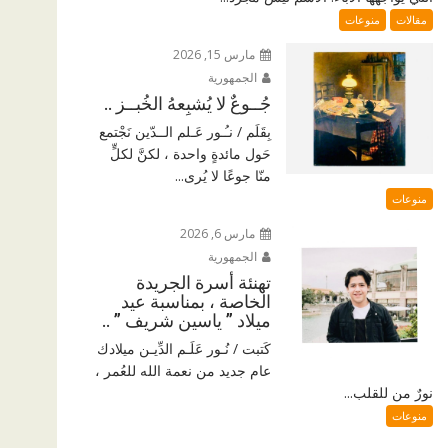
مقالات
منوعات
مارس 15, 2026
الجمهورية
جُــوعٌ لا يُشبِعهُ الخُبــز ..
بِقَلَم / نـُـور عَـلم الــدّين نَجْتمع
حَول مائدةٍ واحدة ، لكنَّ لكلٍّ
منّا جوعًا لا يُرى...
منوعات
مارس 6, 2026
الجمهورية
تهنئة أسرة الجريدة
الخاصة ، بمناسبة عيد
ميلاد ” ياسين شريف ” ..
كَتبت / نُـور عَلَـم الدِّيـن ميلادك
عام جديد من نعمة الله للعُمر ،
نورٌ من للقلب...
منوعات