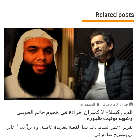
Related posts
فبراير 20, 2026
الجمهورية
الدين كسلاح لا كميزان: قراءة في هجوم حاتم الحويني
وشبهة توقيت ظهوره
تقرير ..‘عمر الشامي لم تبدأ القصة بتغريدة غاضبة، ولا بردٍّ دينيٍّ عابر،
بل بتصريح صادم في...