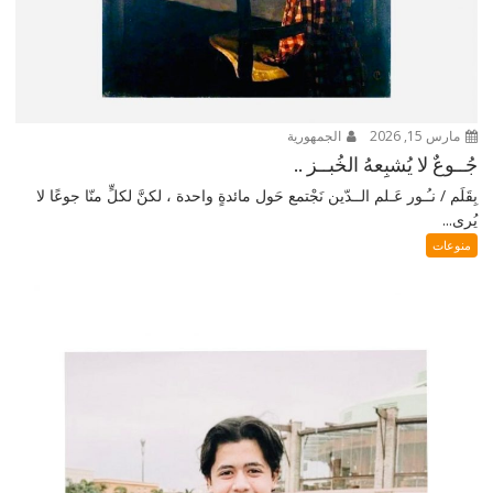
مارس 15, 2026
الجمهورية
جُــوعٌ لا يُشبِعهُ الخُبــز ..
بِقَلَم / نـُـور عَـلم الــدّين نَجْتمع حَول مائدةٍ واحدة ، لكنَّ لكلٍّ منّا جوعًا لا
يُرى...
منوعات