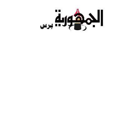
Ski
t
conten