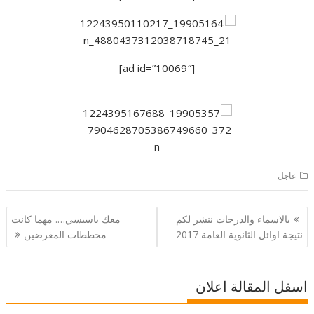
[ad id=”10069″]
عاجل
تصفّح
بالاسماء والدرجات ننشر لكم
معك ياسيسي…. مهما كانت
المقالات
نتيجة اوائل الثانوية العامة 2017
مخططات المغرضين
اسفل المقالة اعلان