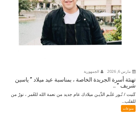
مارس 6, 2026
الجمهورية
تهنئة أسرة الجريدة الخاصة ، بمناسبة عيد ميلاد ” ياسين
شريف ” ..
كَتبت / نُـور عَلَـم الدِّيـن ميلادك عام جديد من نعمة الله للعُمر ، نورٌ من
للقلب...
منوعات