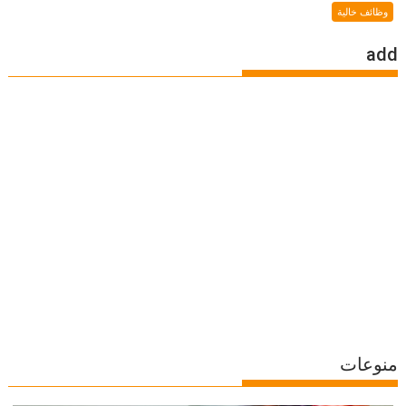
وظائف خالية
add
منوعات