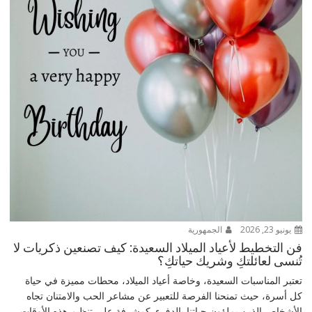
يونيو 23, 2026
الجمهورية
فن التخطيط لأعياد الميلاد السعيدة: كيف تصنعين ذكريات لا
تُنسى لعائلتكِ وشريك حياتكِ؟
تعتبر المناسبات السعيدة، وخاصة أعياد الميلاد، محطات مميزة في حياة
كل أسرة، حيث تمنحنا الفرصة للتعبير عن مشاعر الحب والامتنان تجاه
الأشخاص الذين يملؤون حياتنا بالدفء. كمشرفة على تنظيم هذه الأوقات