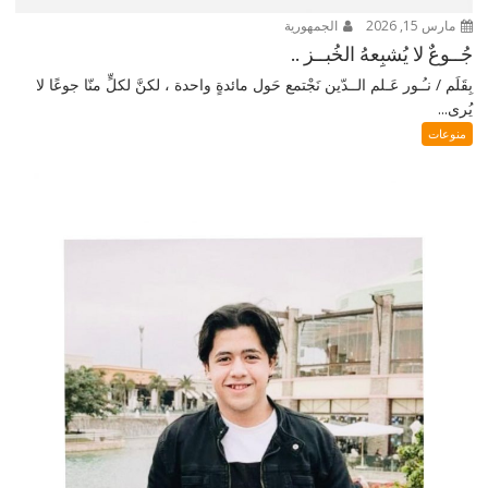
مارس 15, 2026
الجمهورية
جُــوعٌ لا يُشبِعهُ الخُبــز ..
بِقَلَم / نـُـور عَـلم الــدّين نَجْتمع حَول مائدةٍ واحدة ، لكنَّ لكلٍّ منّا جوعًا لا
يُرى...
منوعات