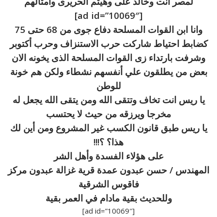
لمصر انت وخالد على وهيثم الحريرى وأمثالهم
[ad id=”10069″]
وانا ابن القوات المسلحة دفاع جوى من 68 حتى 75
كضابط احتياط شاركت حرب الاستنزاف وحرب أكتوبر
وشرفت بارتداء زى القوات المسلحة الذى يخونه الان
بعض من يطلقون علي أنفسهم نشطاء ولكن هم خونة
للوطن
يا ريس انت تخاف وتتقى الله ومن يتقى الله يجعل له
مخرجا ويرزقه من حيث لا يحتسب
يا ريس طبق قانون الكسب غير المشروع ومن أين لك
هذا؟ ؟!!!
على هؤلاء الفسدة وأهل الشر
المهندس / حسن عبدون عمدة قرية غزالة عبدون مركز
فاقوس الشرقية
وللحديث بقية مادام في العمر بقية
[ad id=”10069″]