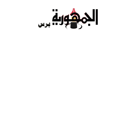
Ski
t
conten