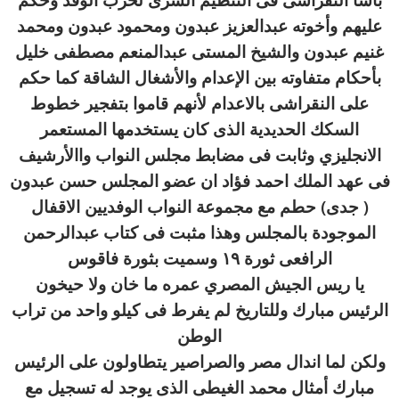
عليهم وأخوته عبدالعزيز عبدون ومحمود عبدون ومحمد
غنيم عبدون والشيخ المستى عبدالمنعم مصطفى خليل
بأحكام متفاوته بين الإعدام والأشغال الشاقة كما حكم
على النقراشى بالاعدام لأنهم قاموا بتفجير خطوط
السكك الحديدية الذى كان يستخدمها المستعمر
الانجليزي وثابت فى مضابط مجلس النواب واالأرشيف
فى عهد الملك احمد فؤاد ان عضو المجلس حسن عبدون
( جدى) حطم مع مجموعة النواب الوفديين الاقفال
الموجودة بالمجلس وهذا مثبت فى كتاب عبدالرحمن
الرافعى ثورة ١٩ وسميت بثورة فاقوس
يا ريس الجيش المصري عمره ما خان ولا حيخون
الرئيس مبارك وللتاريخ لم يفرط فى كيلو واحد من تراب
الوطن
ولكن لما اندال مصر والصراصير يتطاولون على الرئيس
مبارك أمثال محمد الغيطى الذى يوجد له تسجيل مع