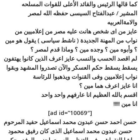
كما قالها الرئيس والقائد الأعلى للقوات المسلحه
المشير / عبدالفتاح السيسى حفظه الله لمصر
والامةالعربيه
عايز من اى شخص هانت عليه مصر من إعلاميين من
نواب من المهنة الجديدة ( ناشط سياسى ) يقول هو مين
؟ وأبوه مين ؟ وجده مين ؟ وماذا قدم لمصر ؟
لم اقصد الحسب والنسب عايز اعرف الذين كانوا يهتفون
يسقط يسقط حكم العسكر والآن تصدروا المشهد وبقوا
نواب إعلاميين وفى القنوات ويذهب
وا للرئاسة
انا عايز اعرف هما مين ؟
اقسم بالله العظيم انا عارفهم واحد واحد
انا مين !!!!!
[ad id=”10069″]
حسن احمد حسن عبدون محمد اسماعيل حفيد المرحوم
حسن عبدون محمد اسماعيل الذى كان رفيق محمود
باشا النقراشى فى التنظيم السرى لحزب الوفد وحكم