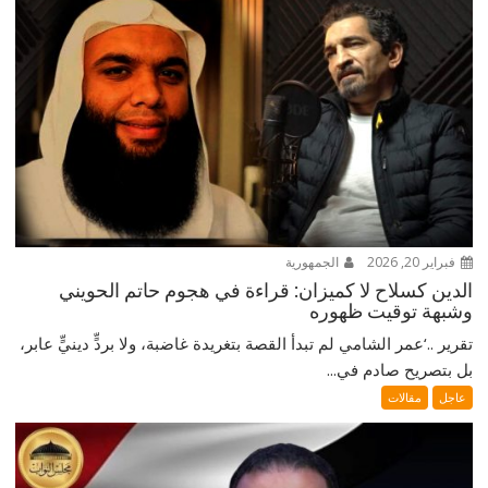
فبراير 20, 2026
الجمهورية
الدين كسلاح لا كميزان: قراءة في هجوم حاتم الحويني
وشبهة توقيت ظهوره
تقرير ..‘عمر الشامي لم تبدأ القصة بتغريدة غاضبة، ولا بردٍّ دينيٍّ عابر،
بل بتصريح صادم في...
عاجل
مقالات