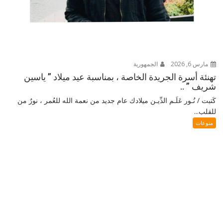
مارس 6, 2026
الجمهورية
تهنئة أسرة الجريدة الخاصة ، بمناسبة عيد ميلاد ” ياسين
شريف ” ..
كَتبت / نُـور عَلَـم الدِّيـن ميلادك عام جديد من نعمة الله للعُمر ، نورٌ من
للقلب...
منوعات